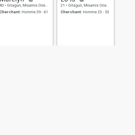
40
•
Gitagun, Misamis Oriental, Philippines
21
•
Gitagun, Misamis Oriental, Philippines
Cherchant:
Homme 39 - 61
Cherchant:
Homme 23 - 53
al, Philippines