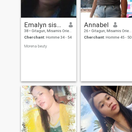
Emalyn sisayan
Annabel
38
•
Gitagun, Misamis Oriental, Philippines
26
•
Gitagun, Misamis Oriental, Philippines
Cherchant:
Homme 34 - 54
Cherchant:
Homme 45 - 50
Morena beuty