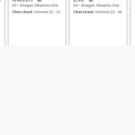
20
•
Gitagun, Misamis Oriental, Philippines
24
•
Gitagun, Misamis Oriental, Philippines
Cherchant:
Homme 22 - 41
Cherchant:
Homme 25 - 45
ria
Perce
Feljoy
samis Oriental, Philippines
36
•
Gitagun, Misamis Oriental, Philippines
32
•
Gitagun, Misamis Orient