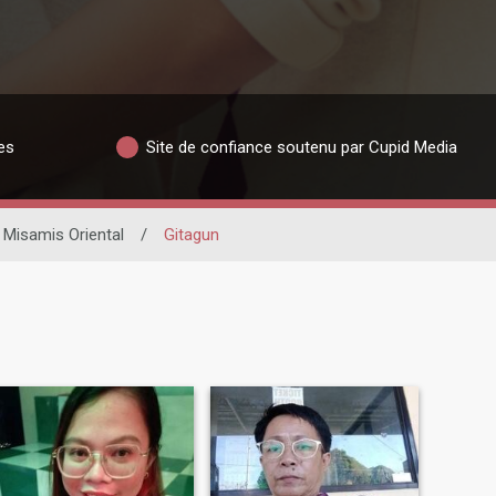
es
Site de confiance soutenu par Cupid Media
Misamis Oriental
/
Gitagun