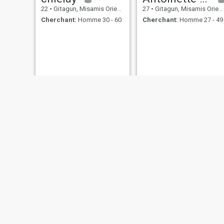
22
•
Gitagun, Misamis Oriental, Philippines
27
•
Gitagun, Misamis Oriental, Philippines
Cherchant:
Homme 30 - 60
Cherchant:
Homme 27 - 49
Eleute
65
•
Gitagun, Mi