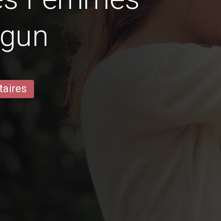
agun
taires