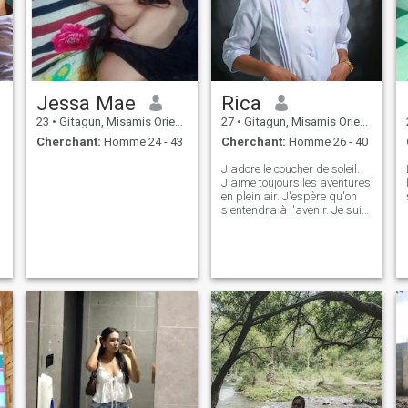
Jessa Mae
Rica
23
•
Gitagun, Misamis Oriental, Philippines
27
•
Gitagun, Misamis Oriental, Philippines
Cherchant:
Homme 24 - 43
Cherchant:
Homme 26 - 40
J'adore le coucher de soleil.
L
J'aime toujours les aventures
en plein air. J'espère qu'on
s'entendra à l'avenir. Je suis
diplômée cette année avec
mon deuxième diplôme qui
est celui d'infirmière. J'ai
déjà obtenu mon diplôme en
2017 avec un baccalauréat
en commerce.