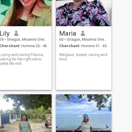
Lily
Maria
26
•
Gitagun, Misamis Oriental, Philippines
60
•
Gitagun, Misamis Oriental, Philippines
Cherchant:
Homme 26 - 46
Cherchant:
Homme 51 - 65
oving and caring Filipina,
Religious, honest, caring and
looking for the right one to
kind
settle life with.