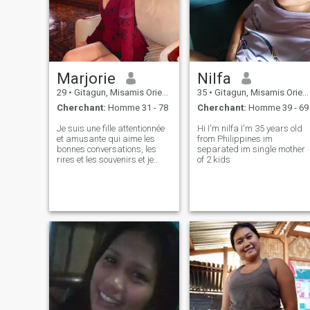
Marjorie
Nilfa
29
•
Gitagun, Misamis Oriental, Philippines
35
•
Gitagun, Misamis Oriental, Philippines
Cherchant:
Homme 31 - 78
Cherchant:
Homme 39 - 69
Je suis une fille attentionnée
Hi I'm nilfa I'm 35 years old
et amusante qui aime les
from Philippines im
bonnes conversations, les
separated im single mother
rires et les souvenirs et je
of 2 kids
suis ici à la recherche
d'amour authentique,
d'honnêteté et de quelqu'un
avec qui construire une vraie
connexion.