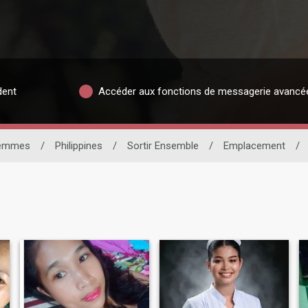
dent
Accéder aux fonctions de messagerie avancé
emmes
/
Philippines
/
Sortir Ensemble
/
Emplacement
/