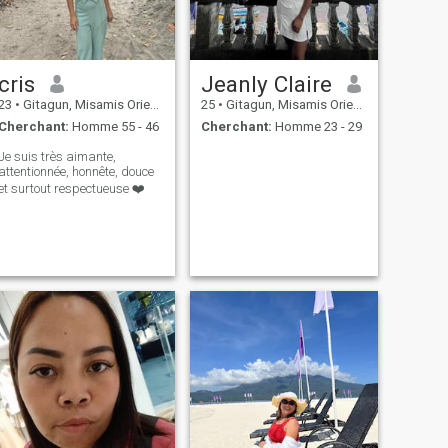
cris
Jeanly Claire
23
•
Gitagun, Misamis Oriental, Philippines
25
•
Gitagun, Misamis Oriental, Philippines
Cherchant:
Homme 55 - 46
Cherchant:
Homme 23 - 29
Je suis très aimante,
attentionnée, honnête, douce
et surtout respectueuse ❤️