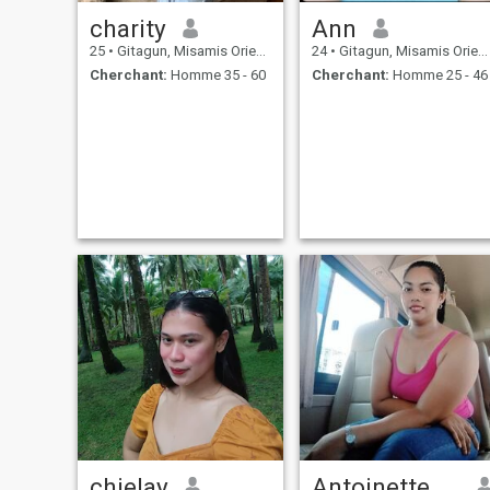
charity
Ann
25
•
Gitagun, Misamis Oriental, Philippines
24
•
Gitagun, Misamis Oriental, Philippines
Cherchant:
Homme 35 - 60
Cherchant:
Homme 25 - 46
chielay
Antoinette Jay