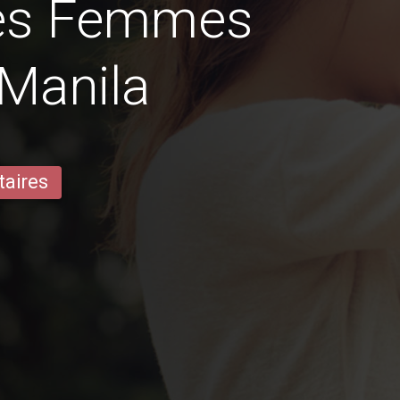
des Femmes
Manila
taires