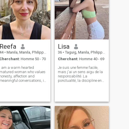
Reefa
Lisa
44
•
Manila, Manila, Philippines
36
•
Taguig, Manila, Philippines
Cherchant:
Homme 50 - 70
Cherchant:
Homme 40 - 69
i am a warm hearted
Je suis une femme facile,
matured woman who values
mais j'ai un sens aigu de la
honesty, affection and
responsabilité. La
meaningful conversations, i
ponctualité, la discipline en
enjoy simple pleasures, good
moi rivalisent avec un
laughter and building
caractère agréable et un
something real with the right
esprit curieux. La vie a laissé
man . i am easy going ,
son empreinte sur moi sous
romantic and intentional
la forme de l'expérience et le
about love , i value mat
respect pour les gens, dans
la livraison des valeurs et
des objectifs que je