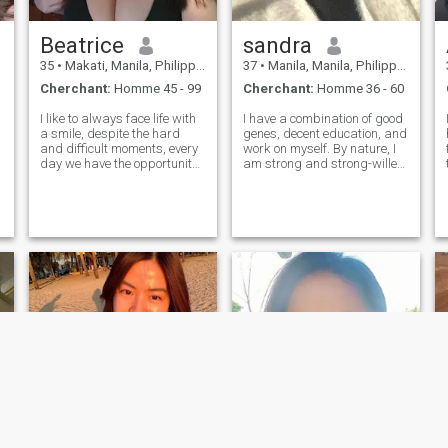
Beatrice
sandra
35
•
Makati, Manila, Philippines
37
•
Manila, Manila, Philippines
Cherchant:
Homme 45 - 99
Cherchant:
Homme 36 - 60
I like to always face life with
I have a combination of good
a smile, despite the hard
genes, decent education, and
and difficult moments, every
work on myself. By nature, I
day we have the opportunity
am strong and strong-willed,
e
to write another chapter of
but next to my beloved man I
our life and I decide to live it
am the most gentle, caring
to the fullest without fear of
and passionate woman. I
what might happen. They
love to live and make life
say that he who doe
sweet and beautiful.