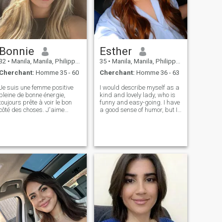
Bonnie
Esther
32
•
Manila, Manila, Philippines
35
•
Manila, Manila, Philippines
Cherchant:
Homme 35 - 60
Cherchant:
Homme 36 - 63
Je suis une femme positive
I would describe myself as a
pleine de bonne énergie,
kind and lovely lady, who is
toujours prête à voir le bon
funny and easy-going. I have
côté des choses. J'aime
a good sense of humor, but I
rester actif et être en bonne
am very serious about family
santé. J’adore mon travail,
values. I am a friendly and
qui me permet de grandir et
open person. I am always
d’apprendre tous les jours.
ready to listen and to
Je suis sociable et j’aime me
support my friends. I have a
connecter avec de nouvelles
personnes, ce qui m’aide à
enrichir mes expériences. Je
me sens également confiant
en moi, ce qui me pousse à
relever de nouveaux défis
avec confiance.