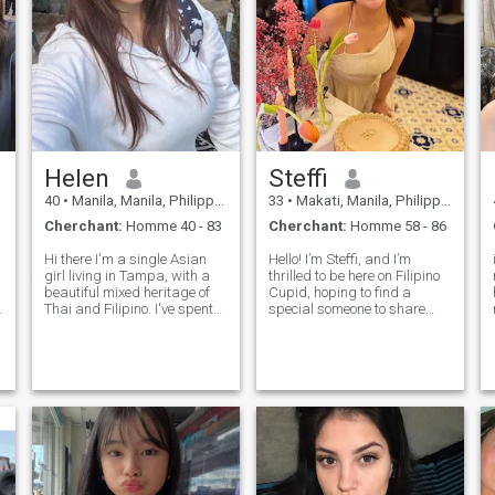
Helen
Steffi
40
•
Manila, Manila, Philippines
33
•
Makati, Manila, Philippines
Cherchant:
Homme 40 - 83
Cherchant:
Homme 58 - 86
Hi there I'm a single Asian
Hello! I’m Steffi, and I’m
girl living in Tampa, with a
thrilled to be here on Filipino
beautiful mixed heritage of
Cupid, hoping to find a
Thai and Filipino. I've spent
special someone to share
most of my life here in
life’s journey with. I’m down to
Tampa, but currently, I'm in
earth person who love.I value
the Philippines because I
honesty, kindness, family . I
,
absolutely hate the cold
am looking for a meaningful
winter! I prefer warm
connection, a partner
weather a