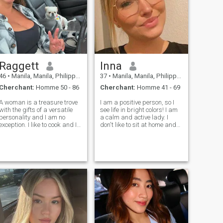
Raggett
Inna
46
•
Manila, Manila, Philippines
37
•
Manila, Manila, Philippines
Cherchant:
Homme 50 - 86
Cherchant:
Homme 41 - 69
A woman is a treasure trove
I am a positive person, so I
with the gifts of a versatile
see life in bright colors! I am
personality and I am no
a calm and active lady. I
exception. I like to cook and I
don't like to sit at home and
like not to cook, trying
do nothing. That's why I
delicious restaurant-level
always try to practice myself,
dishes and ordinary street
develop my skills in
food. I do sports , but how
everything. Sociable, I love
nice it is to lie in bed with
people, nature, beautiful a