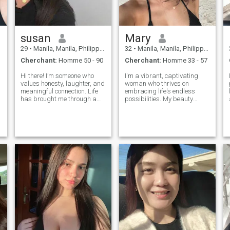
susan
Mary
29
•
Manila, Manila, Philippines
32
•
Manila, Manila, Philippines
Cherchant:
Homme 50 - 90
Cherchant:
Homme 33 - 57
Hi there! I’m someone who
I'm a vibrant, captivating
values honesty, laughter, and
woman who thrives on
meaningful connection. Life
embracing life's endless
has brought me through a
possibilities. My beauty
lot, and I’ve learned to
radiates from within,
appreciate the simple joys—
complementing my sharp
like a good conversation,
intellect. Exploring the world
e
holding hands, or watching
is my passion, from hidden
o
a sunset. I love cooking,
gems in my own city to far-
traveling,
flung destinations, I