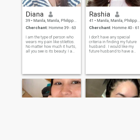
Diana
Rashia
39
•
Manila, Manila, Philippines
41
•
Manila, Manila, Philippines
Cherchant:
Homme 39 - 63
Cherchant:
Homme 40 - 61
I am the type of person who
I don't have any special
wears my pain like stilettos.
criteria in finding my future
No matter how much it hurts,
husband . I would like my
all you see is its beauty. I am
future husband to have a
soft and strong. I love to
good heart and a good sens
dress up for parties and
of humor .I think it would be
wear my little silk robe
great to joke around and
around the house on
laugh together . I believe that
weekends. Dancing and
relationships are built on lo
acting have