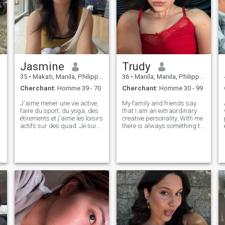
Jasmine
Trudy
35
•
Makati, Manila, Philippines
36
•
Manila, Manila, Philippines
Cherchant:
Homme 39 - 70
Cherchant:
Homme 30 - 99
J'aime mener une vie active,
My family and friends say
faire du sport, du yoga, des
that I am an extraordinary
étirements et j'aime les loisirs
creative personality. With me
actifs sur des quad. Je suis
there is always something to
toujours ouverte et honnête et
talk about. I would describe
j'apprécie la sincérité dans
myself as a kind and lovely
les relations. J'adore cuisiner
lady, who is funny and easy-
et mon énergie et ma passion
going. I have a good sense of
pour la vie rendent chaque
humor, but I am very se
jour lumineux et intense, mais
au fond, je rêve de trouver
quelqu'un qui partagera ces
moments avec moi.