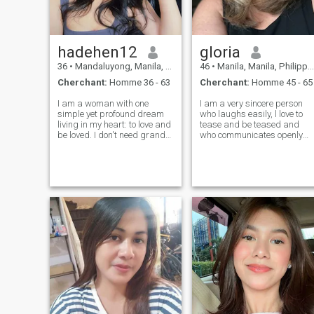
hadehen12
gloria
36
•
Mandaluyong, Manila, Philippines
46
•
Manila, Manila, Philippines
Cherchant:
Homme 36 - 63
Cherchant:
Homme 45 - 65
I am a woman with one
I am a very sincere person
simple yet profound dream
who laughs easily, l love to
living in my heart: to love and
tease and be teased and
be loved. I don't need grand
who communicates openly
promises just sincerity,
and honestly.I pride myself in
warmth, and a hand I'll want
being independent both
to hold forever. I believe true
emotionally and financially.I
love begins with the little
have reached the point wher
things like a glance, a wor
I am looking for someone wh
is o