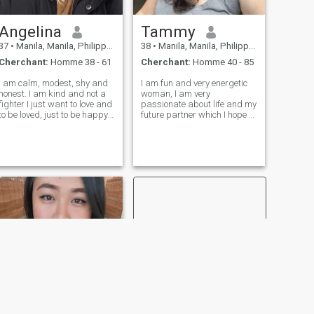
Angelina
Tammy
37
•
Manila, Manila, Philippines
38
•
Manila, Manila, Philippines
Cherchant:
Homme 38 - 61
Cherchant:
Homme 40 - 85
I am calm, modest, shy and
I am fun and very energetic
honest. I am kind and not a
woman, I am very
fighter I just want to love and
passionate about life and my
to be loved, just to be happy
future partner which I hope to
in this huge world. I love cozy
find here. I am easy-going
home, comfort and delicious
and love to wake up early to
dishes. I will devote myself to
have time to cook a delicious
my future beloved man. I am
breakfast for my beloved
pretty tradit
people. My friends say that I
love