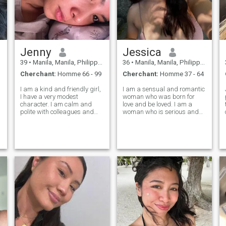
Jenny
Jessica
39
•
Manila, Manila, Philippines
36
•
Manila, Manila, Philippines
Cherchant:
Homme 66 - 99
Cherchant:
Homme 37 - 64
I am a kind and friendly girl,
I am a sensual and romantic
I have a very modest
woman who was born for
character. I am calm and
love and be loved. I am a
polite with colleagues and
woman who is serious and
friends. I rarely have
knows what she wants and
relationships because I work
needs in this life. My
very hard. I don't have a big
character is kind and soft,
family, I'm completely alone.
you will never hear me
I'm looking for my happiness
raising my voice, I do not like
somew
conflicts, I pref