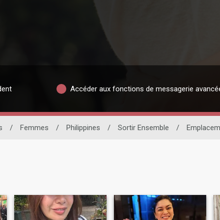
dent
Accéder aux fonctions de messagerie avancé
s
/
Femmes
/
Philippines
/
Sortir Ensemble
/
Emplacem