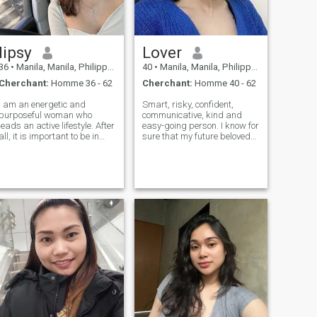
lipsy
Lover
36
•
Manila, Manila, Philippines
40
•
Manila, Manila, Philippines
Cherchant:
Homme 36 - 62
Cherchant:
Homme 40 - 62
I am an energetic and
Smart, risky, confident,
purposeful woman who
communicative, kind and
leads an active lifestyle. After
easy-going person. I know for
all, it is important to be in
sure that my future beloved
harmony with both the soul
man will also see me very
and the body. In my free time,
sensual and romantic as I
I enjoy going to the gym. This
have an ocean of love inside! I
not only helps me keep fit, but
will give it to one person only
also gives me an emotio
because I'm one man
woman!