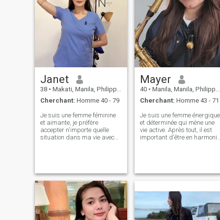
Janet
Mayer
38
•
Makati, Manila, Philippines
40
•
Manila, Manila, Philippines
Cherchant:
Homme 40 - 79
Cherchant:
Homme 43 - 71
Je suis une femme féminine
Je suis une femme énergique
et aimante, je préfère
et déterminée qui mène une
accepter n'importe quelle
vie active. Après tout, il est
situation dans ma vie avec
important d'être en harmonie
un sourire sur mon visage.
avec l'âme et le corps. Dans
Certes, je suis sérieux dans
mon temps libre, j'aime aller
certaines situations, mais je
au gymnase. Non seulement
peux dire avec certitude que
cela m'aide à rester en forme
je suis un optimiste par
mais cela me donne aussi
nature. J'apporterai toujours
une charge émotionnelle pour
de la joie dans la vie de ma
toute la journée. Je suis un
famille et je soutiendrai mon
vrai magicien dans la
mari quand il aura besoin de
cuisine: j'aime cuisiner des
moi. Je veux rencontrer un
pâtes et des plats chauds.
homme que j'aimerai et dont