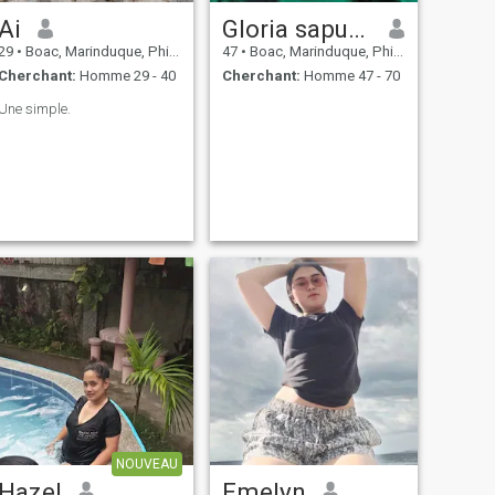
Ai
Gloria sapuco
29
•
Boac, Marinduque, Philippines
47
•
Boac, Marinduque, Philippines
Cherchant:
Homme 29 - 40
Cherchant:
Homme 47 - 70
Une simple.
NOUVEAU
Hazel
Emelyn