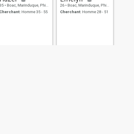
35
•
Boac, Marinduque, Philippines
26
•
Boac, Marinduque, Philippines
Cherchant:
Homme 35 - 55
Cherchant:
Homme 28 - 51
SUIVANT
Digna
35
•
Boac, Marinduque, Philippines