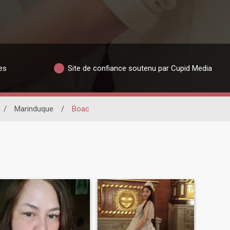
es
Site de confiance soutenu par Cupid Media
/
Marinduque
/
Boac