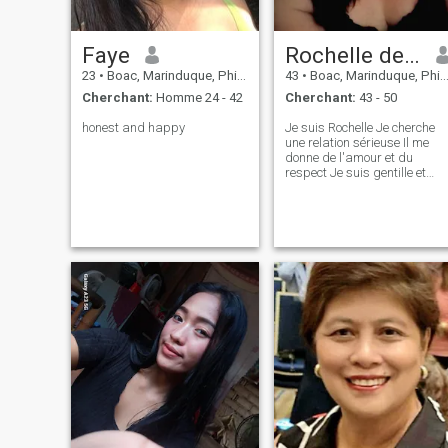
Faye
Rochelle dela Cruz
23
•
Boac, Marinduque, Philippines
43
•
Boac, Marinduque, Philippines
Cherchant:
Homme 24 - 42
Cherchant:
43 - 50
honest and happy
Je suis Rochelle Je cherche
une relation sérieuse Il me
donne de l'amour et du
respect Je suis gentille et
douce Une personne
attentionnée Je suis une fille
simple