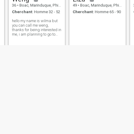
36
•
Boac, Marinduque, Philippines
49
•
Boac, Marinduque, Philippines
Cherchant:
Homme 32 - 52
Cherchant:
Homme 65 - 90
hello my name is wilma but
you can call me weng,
thanks for being interested in
me, i am planning to go to
New York this coming
January 2025 for tourism
Arabella
Mitch
22
•
Boac, Marinduque, Philippines
28
•
Boac, Marinduque, Philippines