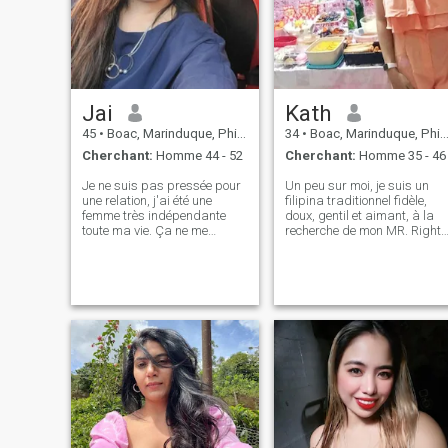
Jai
Kath
45
•
Boac, Marinduque, Philippines
34
•
Boac, Marinduque, Philippines
Cherchant:
Homme 44 - 52
Cherchant:
Homme 35 - 46
Je ne suis pas pressée pour
Un peu sur moi, je suis un
une relation, j'ai été une
filipina traditionnel fidèle,
femme très indépendante
doux, gentil et aimant, à la
toute ma vie. Ça ne me
recherche de mon MR. Right.
dérange pas de travailler
Une fille terre à terre,
dur dans la vie tant que tout
solidaire et compréhensive.
est juste. Je peux être
Qui aime rire, danser,
méchante et gentille. Je suis
chanter même je ne suis pas
une mère célibataire. Je n'ai
un bon chanteur😂 et j'aime
jamais été marié ni à long
les enfants. A un bon sens d
terme. J'ai une drôle
l'humour, une personne
d'histoire à raconter mais je
positive et une famille
la garde pour notre
orientée.
conversation. Je suis une
personne simple d'esprit, je
suis un gourmet. J'aime
visiter différents restaurants
quand je lis ou entends