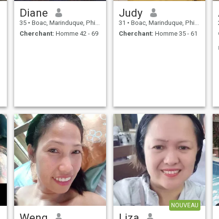
Diane
Judy
35
•
Boac, Marinduque, Philippines
31
•
Boac, Marinduque, Philippines
Cherchant:
Homme 42 - 69
Cherchant:
Homme 35 - 61
NOUVEAU
Weng
Liza