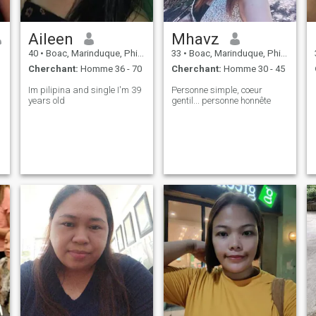
Aileen
Mhavz
40
•
Boac, Marinduque, Philippines
33
•
Boac, Marinduque, Philippines
Cherchant:
Homme 36 - 70
Cherchant:
Homme 30 - 45
Im pilipina and single I'm 39
Personne simple, coeur
years old
gentil... personne honnête