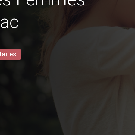
oac
taires