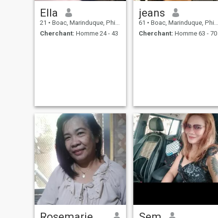
Ella
jeans
21
•
Boac, Marinduque, Philippines
61
•
Boac, Marinduque, Philippines
Cherchant:
Homme 24 - 43
Cherchant:
Homme 63 - 70
Rosemarie mandia
Sem