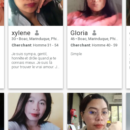
xylene
Gloria
30
•
Boac, Marinduque, Philippines
46
•
Boac, Marinduque, Philippines
Cherchant:
Homme 31 - 54
Cherchant:
Homme 40 - 59
Je suis sympa, gentil,
Simple
honnête et drôle quand je te
connais mieux. Je suis là
pour trouver le vrai amour. Je
ne suis pas là pour
m'amuser. Si c'est juste pour
s'amuser, allez-vous faire
quelque chose de différent.
J'ai un travail et je gagne
e
mon propre argent donc si tu
penses que je suis après ton
argent c'est un gros non et
une grosse insulte pour moi
alors va-t'en je ne te veux pas
je veux un homme qui est prêt
à être un vrai homme. si je
vous donne mon numéro cela
signifie que je vous aime et je