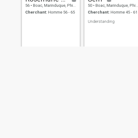
56
•
Boac, Marinduque, Philippines
50
•
Boac, Marinduque, Philippines
Cherchant:
Homme 56 - 65
Cherchant:
Homme 45 - 61
Understanding
Mary
Deborah
32
•
Boac, Marinduque, Philippines
41
•
Boac, Marinduque, Philippines