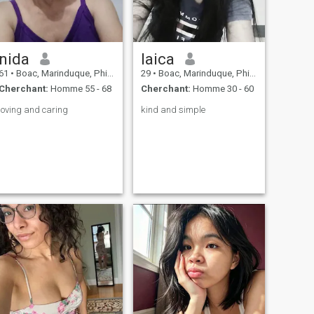
nida
laica
61
•
Boac, Marinduque, Philippines
29
•
Boac, Marinduque, Philippines
Cherchant:
Homme 55 - 68
Cherchant:
Homme 30 - 60
loving and caring
kind and simple