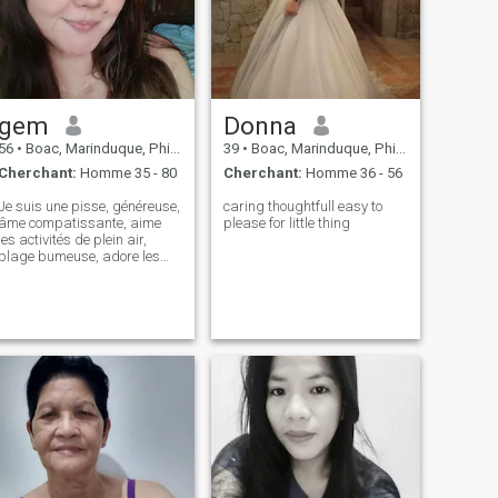
gem
Donna
56
•
Boac, Marinduque, Philippines
39
•
Boac, Marinduque, Philippines
Cherchant:
Homme 35 - 80
Cherchant:
Homme 36 - 56
Je suis une pisse, généreuse,
caring thoughtfull easy to
âme compatissante, aime
please for little thing
les activités de plein air,
plage bumeuse, adore les
fleurs, plantes. je voulais une
vie simple.