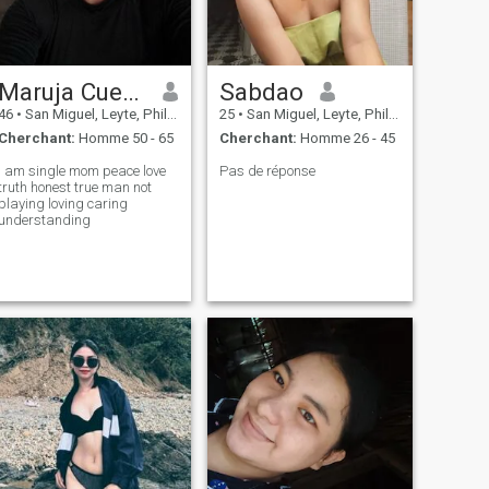
Maruja Cuenza
Sabdao
46
•
San Miguel, Leyte, Philippines
25
•
San Miguel, Leyte, Philippines
Cherchant:
Homme 50 - 65
Cherchant:
Homme 26 - 45
I am single mom peace love
Pas de réponse
truth honest true man not
playing loving caring
understanding