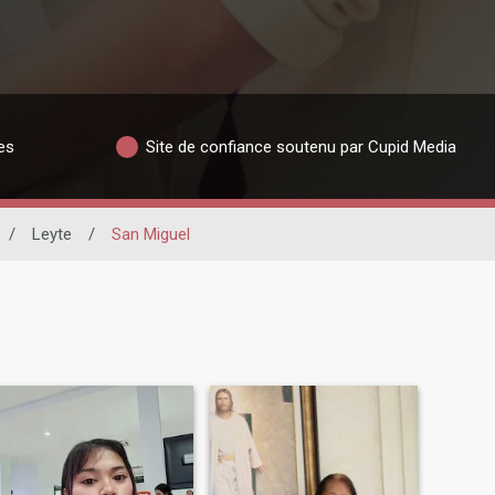
es
Site de confiance soutenu par Cupid Media
/
Leyte
/
San Miguel