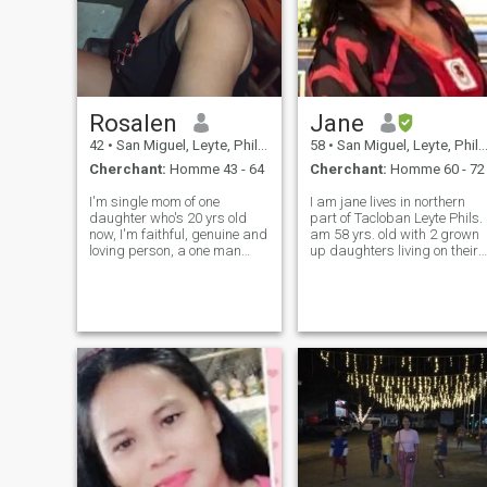
Rosalen
Jane
42
•
San Miguel, Leyte, Philippines
58
•
San Miguel, Leyte, Philippines
Cherchant:
Homme 43 - 64
Cherchant:
Homme 60 - 72
I'm single mom of one
I am jane lives in northern
daughter who's 20 yrs old
part of Tacloban Leyte Phils. 
now, I'm faithful, genuine and
am 58 yrs. old with 2 grown
loving person, a one man
up daughters living on their
woman... I don't like playing
own both married. Living
games with love... I hate liars
alone for years makes me
and unfaithful person... I
feel lonely. I join on this site
believe life is better when
hoping that i could meet that
shared with the right person.
special someone who