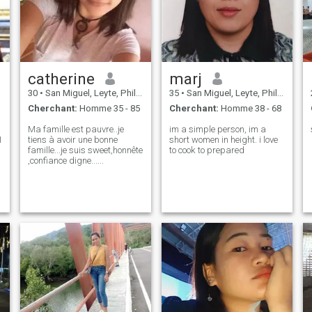
catherine
marj
30
•
San Miguel, Leyte, Philippines
35
•
San Miguel, Leyte, Philippines
Cherchant:
Homme 35 - 85
Cherchant:
Homme 38 - 68
Ma famille est pauvre..je
im a simple person, im a
I
tiens à avoir une bonne
short women in height. i love
famille...je suis sweet,honnête
to cook to prepared
,confiance digne......