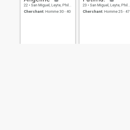
22
•
San Miguel, Leyte, Philippines
23
•
San Miguel, Leyte, Philippines
Cherchant:
Homme 30 - 40
Cherchant:
Homme 25 - 47
Carla
bing
25
•
San Miguel, Leyte, Philippines
32
•
San Miguel, Leyte, Philippines