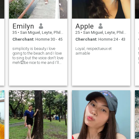
Emilyn
Apple
35
•
San Miguel, Leyte, Philippines
25
•
San Miguel, Leyte, Philippines
Cherchant:
Homme 30 - 45
Cherchant:
Homme 24 - 43
simplicity is beauty.i love
Loyal, respectueux et
going to the beach.and I love
aimable
to sing but the voice don't love
meh🤦be nice to me and I'll
be nice to you😊