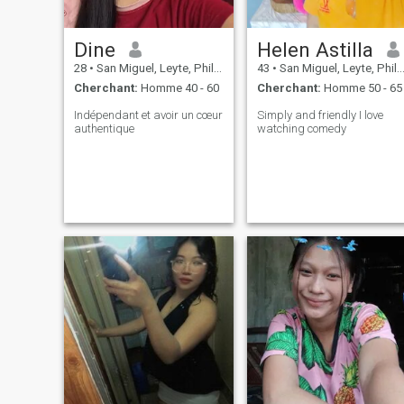
Dine
Helen Astilla
28
•
San Miguel, Leyte, Philippines
43
•
San Miguel, Leyte, Philippines
Cherchant:
Homme 40 - 60
Cherchant:
Homme 50 - 65
Indépendant et avoir un cœur
Simply and friendly I love
authentique
watching comedy