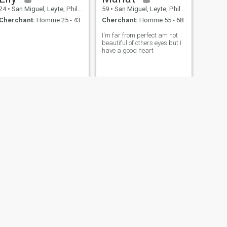
24
•
San Miguel, Leyte, Philippines
59
•
San Miguel, Leyte, Philippines
Cherchant:
Homme 25 - 43
Cherchant:
Homme 55 - 68
I'm far from perfect am not
beautiful of others eyes but I
have a good heart
SUIVANT
Hannah
33
•
San Miguel, Leyte, Philippines