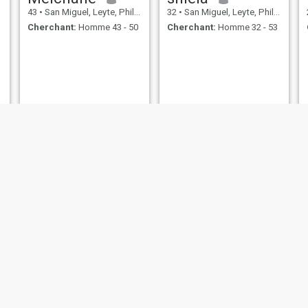
43
•
San Miguel, Leyte, Philippines
32
•
San Miguel, Leyte, Philippines
Cherchant:
Homme 43 - 50
Cherchant:
Homme 32 - 53
Cadorna Erica
karen
27
•
San Miguel, Leyte, Philippines
21
•
San Miguel, Leyte, Philippines