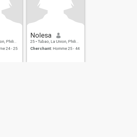
Nolesa
hilippines
25
•
Tubao, La Union, Philippines
e 24 - 25
Cherchant:
Homme 25 - 44
itique de Cookie
Sécurité
Plan du site
Règles de communauté
107, USA, reg. number 5529030.