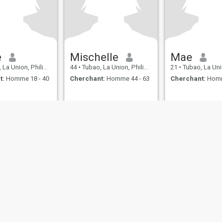
e
Mischelle
Mae
a Union, Philippines
44
•
Tubao, La Union, Philippines
21
•
Tubao, La Union, P
t:
Homme 18 - 40
Cherchant:
Homme 44 - 63
Cherchant:
Homm
s d’utilisation
Politique de remboursement
Politique de confidentialité
Pol
IL MIL, INC. located at 200 Townsend St., Unit 43, San Francisco CA 94