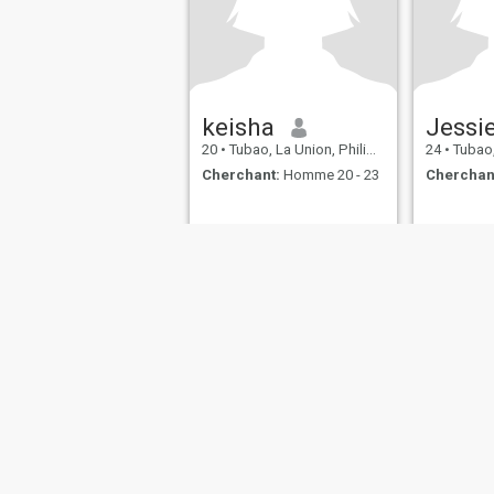
keisha
Jessi
20
•
Tubao, La Union, Philippines
24
•
Tubao, L
Cherchant:
Homme 20 - 23
Cherchan
Qui sommes-nous
Contactez Nous
Témoignages
Condition
This website is operated by D