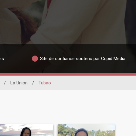
es
Site de confiance soutenu par Cupid Media
/
La Union
/
Tubao