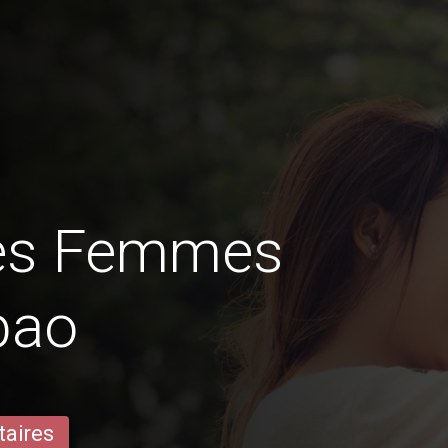
des Femmes
bao
taires