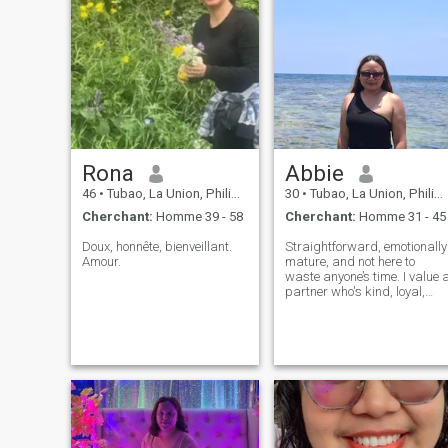
Rona
Abbie
46
•
Tubao, La Union, Philippines
30
•
Tubao, La Union, Philippines
Cherchant:
Homme 39 - 58
Cherchant:
Homme 31 - 45
Doux, honnête, bienveillant.
Straightforward, emotionally
Amour.
mature, and not here to
waste anyone’s time. I value a
partner who's kind, loyal,
and honest. Adventurous,
financially stable, has a
provider mindset, someone
who supports me, respects
me that I like to take care of
mys