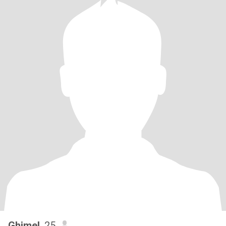
Ghimel
, 25