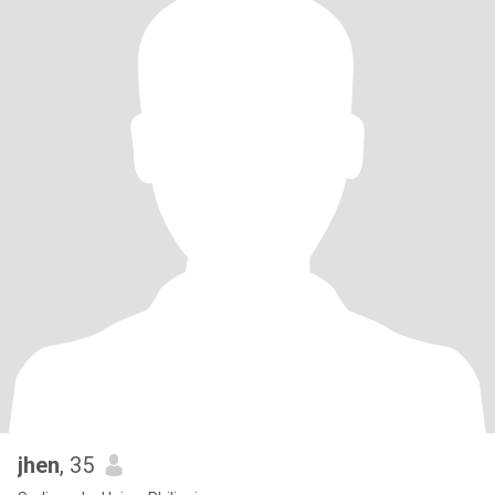
jhen
, 35