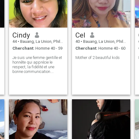
Cindy
Cel
44
•
Bauang, La Union, Philippines
40
•
Bauang, La Union, Philippines
Cherchant:
Homme 40 - 59
Cherchant:
Homme 40 - 60
Je suis une femme gentille et
Mother of 2 beautiful kids
honnête qui apprécie le
respect, la fidélité et une
bonne communication.
J'aime les choses simples de
la vie et les conversations
intéressantes. Je suis ici
avec des intentions sincères
et dans l'espoir de rencontrer
quelqu'un de sincère pour
une relation sérieuse.
t