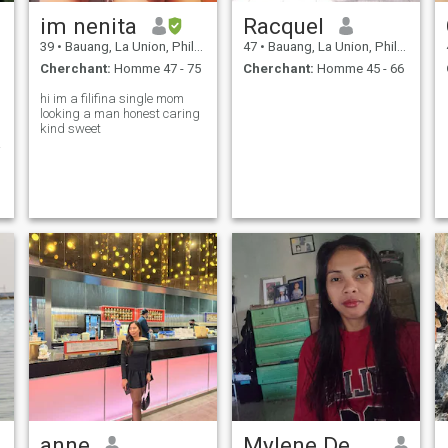
im nenita
Racquel
39
•
Bauang, La Union, Philippines
47
•
Bauang, La Union, Philippines
Cherchant:
Homme 47 - 75
Cherchant:
Homme 45 - 66
hi im a filifina single mom
looking a man honest caring
kind sweet
anne
Mylene De Vera