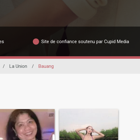
es
Site de confiance soutenu par Cupid Media
/
La Union
/
Bauang