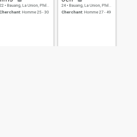
22
•
Bauang, La Union, Philippines
24
•
Bauang, La Union, Philippines
Cherchant:
Homme 25 - 30
Cherchant:
Homme 27 - 49
SUIVANT
Gretchel
20
•
Bauang, La Union, Philippines