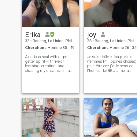
Erika
joy
32
•
Bauang, La Union, Philippines
28
•
Bauang, La Union, Philippines
Cherchant:
Homme 35 - 49
Cherchant:
Homme 26 - 35
A curious soul with a go-
Je suis drôle et fou parfois
getter spirit—I thrive on
(femmes Philippines choses)
learning, creating, and
peut-être coz j'ai le sens de
chasing my dreams. I’m a
l'humour lol 😂 J'aime la
singer-songwriter, fitness
nourriture épicée et cela rend
enthusiast, and an all-
la nourriture plus délicieuse
around lover of the arts.
aussi. Je suis ici dans cette
Think of me as the girl
application pour un homme
version of a jack-of-all-
qui est sincère, loyal, honnête
trades, embracing life wi
et surtout respectueux.
Quelqu'un avec qui je peux
passer la vie non pas à cour
terme mais pour la vie. J’ai 1
enfant qu’il ne vit pas avec
moi. Je cherche l'amour pas
pour l'argent car l'amour
n'est pas toujours une
question d'argent.