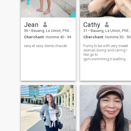
Jean
Cathy
36
•
Bauang, La Union, Philippines
31
•
Bauang, La Union, Philippines
Cherchant:
Homme 40 - 94
Cherchant:
Homme 30 - 50
sexy et sexy dame chaude
Funny to be with very sweet
woman,loving and caring i
like go to
gym,swimming,travelling
and exploring.