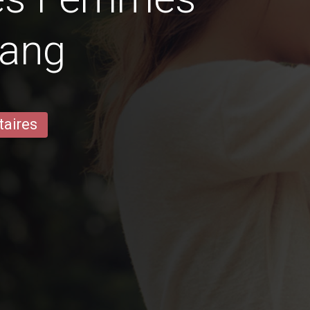
uang
taires