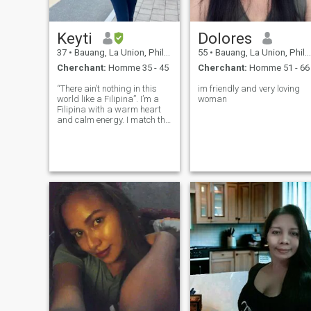
Keyti
Dolores
37
•
Bauang, La Union, Philippines
55
•
Bauang, La Union, Philippines
Cherchant:
Homme 35 - 45
Cherchant:
Homme 51 - 66
“There ain’t nothing in this
im friendly and very loving
world like a Filipina”. I’m a
woman
Filipina with a warm heart
and calm energy. I match the
vibe you bring.