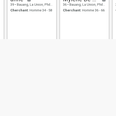
39
•
Bauang, La Union, Philippines
36
•
Bauang, La Union, Philippines
Cherchant:
Homme 34 - 58
Cherchant:
Homme 36 - 66
maxinejen
Flordeliza frias
30
•
Bauang, La Union, Philippines
55
•
Bauang, La Union, Philippines