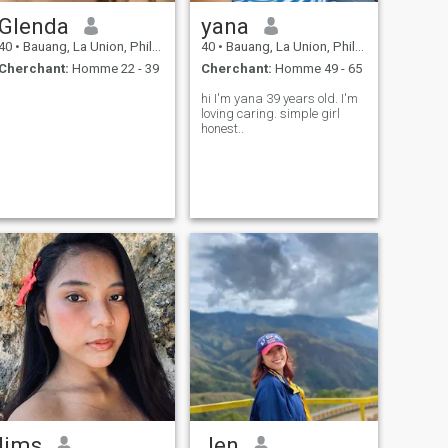
Glenda
yana
40
•
Bauang, La Union, Philippines
40
•
Bauang, La Union, Philippines
Cherchant:
Homme 22 - 39
Cherchant:
Homme 49 - 65
hi I'm yana 39 years old. I'm
loving caring. simple girl
honest..
lims
Jen