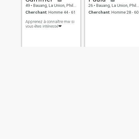
49
•
Bauang, La Union, Philippines
26
•
Bauang, La Union, Philippines
Cherchant:
Homme 44 - 61
Cherchant:
Homme 28 - 60
Apprenez à connaître mw si
vous êtes intéressé❤
Ashley
Kimberly
24
•
Bauang, La Union, Philippines
21
•
Bauang, La Union, Philippines