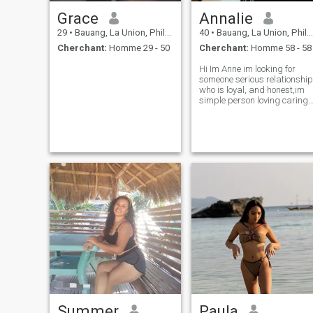
Grace
Annalie
29
•
Bauang, La Union, Philippines
40
•
Bauang, La Union, Philippines
Cherchant:
Homme 29 - 50
Cherchant:
Homme 58 - 58
Hi Im Anne im looking for
someone serious relationship
who is loyal, and honest,im
simple person loving caring
and always Calming, life is
short so we have to be
enjoying are life together and
love each other.
Summer
Paula