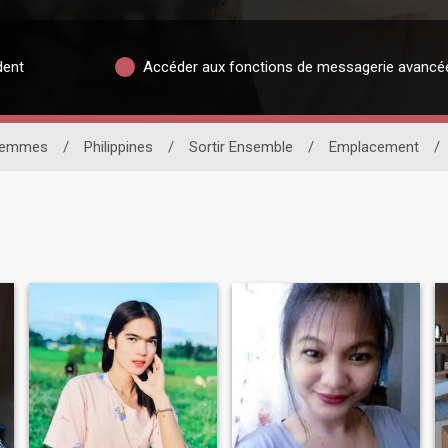
dent
Accéder aux fonctions de messagerie avancé
emmes
/
Philippines
/
Sortir Ensemble
/
Emplacement
/