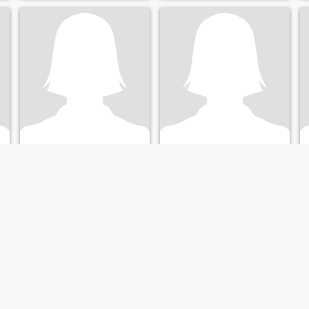
Je
Mia
29
•
Paoay, Ilocos Norte, Philippines
29
•
Paoay, Ilocos Norte, Philippines
Cherchant:
Homme 32 - 60
Cherchant:
Homme 32 - 58