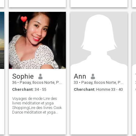
Sophie
Ann
36
•
Paoay, Ilocos Norte, Philippines
33
•
Paoay, Ilocos Norte, Philippines
Cherchant:
34 - 55
Cherchant:
Homme 33 - 40
Voyages de mode Lire des
livres méditation et yoga
ShoppingLire des livres Cook
Dance méditation et yoga
Sports Jeux de danse
Shopping Sports Trips