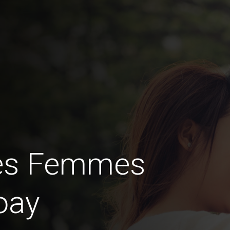
des Femmes
oay