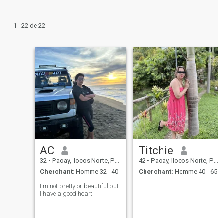
1 - 22 de 22
AC
Titchie
32
•
Paoay, Ilocos Norte, Philippines
42
•
Paoay, Ilocos Norte, Philippines
Cherchant:
Homme 32 - 40
Cherchant:
Homme 40 - 65
I'm not pretty or beautiful,but
I have a good heart.