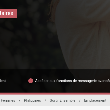
taires
dent
Accéder aux fonctions de messagerie avancé
Femmes
/
Philippines
/
Sortir Ensemble
/
Emplacement