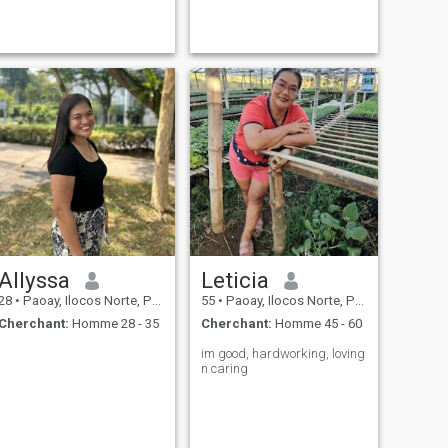
Allyssa
Leticia
28
•
Paoay, Ilocos Norte, Philippines
55
•
Paoay, Ilocos Norte, Philippines
Cherchant:
Homme 28 - 35
Cherchant:
Homme 45 - 60
im good, hardworking, loving
n caring