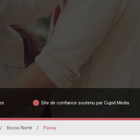
es
Site de confiance soutenu par Cupid Media
/
Ilocos Norte
/
Paoay