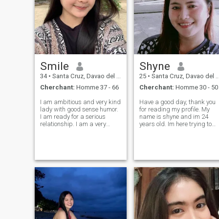
Smile
Shyne
34
•
Santa Cruz, Davao del Sur, Philippines
25
•
Santa Cruz, Davao del Sur, Philippines
Cherchant:
Homme 37 - 66
Cherchant:
Homme 30 - 50
I am ambitious and very kind
Have a good day, thank you
lady with good sense humor.
for reading my profile. My
I am ready for a serious
name is shyne and im 24
relationship. I am a very
years old. Im here trying to
positive person, cheerful and
find someone that is good
I look forward to a new day,
inside and out and knows
giving thanks to God. I do
how to value his family❤️
believe in a real love and I
God bless everyone, always
genuinely believe, that I c
remember that each of us
deserved to be