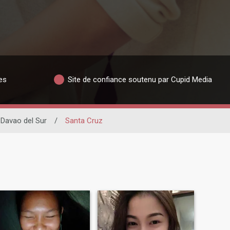
es
Site de confiance soutenu par Cupid Media
Davao del Sur
/
Santa Cruz