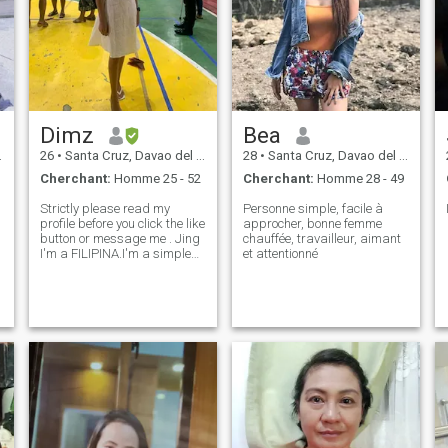
Dimz
Bea
26
•
Santa Cruz, Davao del Sur, Philippines
28
•
Santa Cruz, Davao del Sur, Philippines
Cherchant:
Homme 25 - 52
Cherchant:
Homme 28 - 49
Strictly please read my
Personne simple, facile à
profile before you click the like
approcher, bonne femme
button or message me . Jing
chauffée, travailleur, aimant
I'm a FILIPINA.I'm a simple
et attentionné
woman& really not a choosy
type. I am a great imagist
(half of my lives in fantasy)
char..I've hurt many times
because of duhh LO