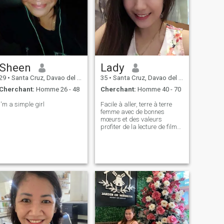
Sheen
Lady
29
•
Santa Cruz, Davao del Sur, Philippines
35
•
Santa Cruz, Davao del Sur, Philippines
Cherchant:
Homme 26 - 48
Cherchant:
Homme 40 - 70
I'm a simple girl
Facile à aller, terre à terre
femme avec de bonnes
mœurs et des valeurs
profiter de la lecture de films
randonnée etc, bien im une
personne simple qui ont un
rêve simple. IM personne pas
matérialiste je suis satisfait
de tout ce que j'ai dans ma
vie, et im à la recherche d'une
relation sérieuse qui est prêt
à s'installer et im prêt à
déménager si je donne une
chance. Nous pouvons faire
des appels vidéo à tout
moment pour voir que je suis