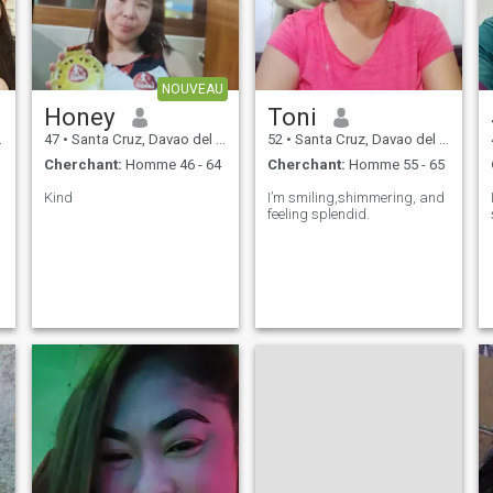
NOUVEAU
Honey
Toni
47
•
Santa Cruz, Davao del Sur, Philippines
52
•
Santa Cruz, Davao del Sur, Philippines
Cherchant:
Homme 46 - 64
Cherchant:
Homme 55 - 65
Kind
I’m smiling,shimmering, and
feeling splendid.