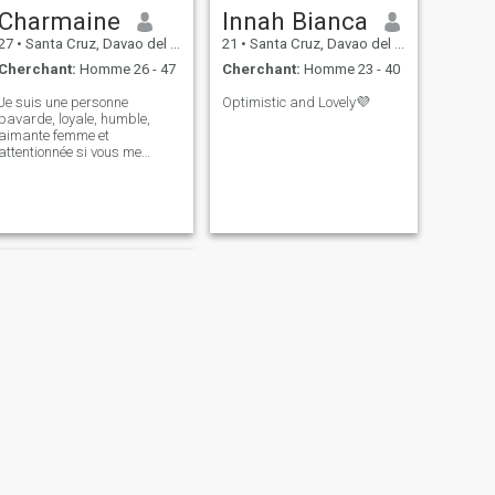
Charmaine
Innah Bianca
27
•
Santa Cruz, Davao del Sur, Philippines
21
•
Santa Cruz, Davao del Sur, Philippines
Cherchant:
Homme 26 - 47
Cherchant:
Homme 23 - 40
Je suis une personne
Optimistic and Lovely💜
bavarde, loyale, humble,
aimante femme et
attentionnée si vous me
connaissez plus je jure que je
rendrai toujours votre journée
😊
SUIVANT
Brenda