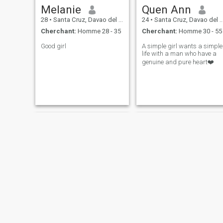
Melanie
Quen Ann
28
•
Santa Cruz, Davao del Sur, Philippines
24
•
Santa Cruz, Davao del Sur, Philippines
Cherchant:
Homme 28 - 35
Cherchant:
Homme 30 - 55
Good girl
A simple girl wants a simple
life with a man who have a
genuine and pure heart❤️
Senyorita
RHEA