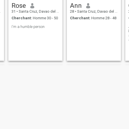
Rose
Ann
31
•
Santa Cruz, Davao del Sur, Philippines
28
•
Santa Cruz, Davao del Sur, Philippines
Cherchant:
Homme 30 - 50
Cherchant:
Homme 28 - 48
I'm a humble person
Tamara joy
Loutche