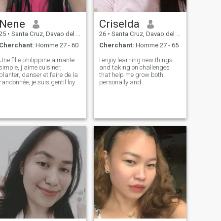
Nene
Criselda
25
•
Santa Cruz, Davao del Sur, Philippines
26
•
Santa Cruz, Davao del Sur, Philippines
Cherchant:
Homme 27 - 60
Cherchant:
Homme 27 - 65
Une fille philippine aimante
I enjoy learning new things
simple, j'aime cuisiner,
and taking on challenges
planter, danser et faire de la
that help me grow both
randonnée, je suis gentil loyal
personally and
et amical, si u avec moi, u
professionally, In my free time
toujours sourire, je suis drôle
i like to watch romance
aussi
movie.