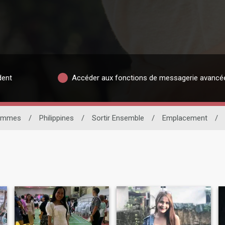
dent
Accéder aux fonctions de messagerie avancé
emmes
/
Philippines
/
Sortir Ensemble
/
Emplacement
/