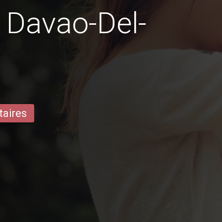
 Davao-Del-
r
taires