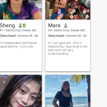
sérieux et je suis prêt à rester
en contact tous les jours et
j'adore danser, j'adore
marcher tous les matins,
j'adore aller à la plage pour
me détendre. J'adore
cuisiner
Sheng
Mara
41
•
Santa Cruz, Davao del Sur, Philippines
29
•
Santa Cruz, Davao del Sur, Philippines
Cherchant:
Homme 45 - 60
Cherchant:
Homme 30 - 30
I’m Independent Solo Parent,
Hi, I am good girl , if Im in
separated for 12 yrs now
relationship I give what is the
best and I am very
understanding.