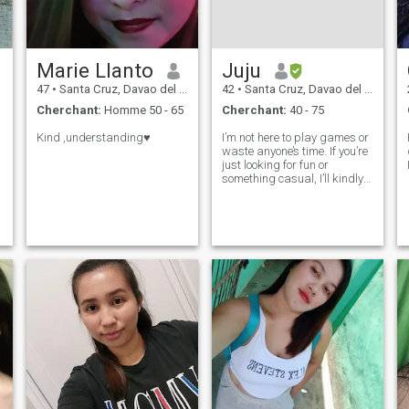
Marie Llanto
Juju
47
•
Santa Cruz, Davao del Sur, Philippines
42
•
Santa Cruz, Davao del Sur, Philippines
Cherchant:
Homme 50 - 65
Cherchant:
40 - 75
Kind ,understanding♥️
I’m not here to play games or
waste anyone’s time. If you’re
just looking for fun or
something casual, I’ll kindly
pass. I’m at a stage in life
where I value something real
and meaningful. Thank you
☺️