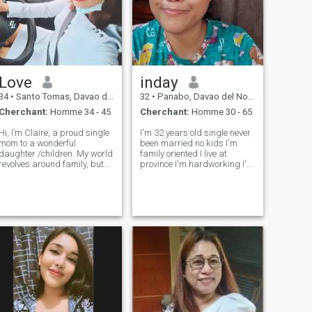
Love
inday
34
•
Santo Tomas, Davao del Norte, Philippines
32
•
Panabo, Davao del Norte, Philippines
Cherchant:
Homme 34 - 45
Cherchant:
Homme 30 - 65
Hi, I’m Claire, a proud single
I'm 32 years old single never
mom to a wonderful
been married no kids I'm
daughter /children. My world
family oriented I live at
revolves around family, but
province I'm hardworking I'm
I’m also ready to open my
animals lovers, I'm kind,
heart to someone special. I
serious, honest , respectful,
value honesty, kindness, and
I'm looking for serious
good communication. Life
relationship I'm not
has taught me to be strong
interested in men 🚬 or drugs
and inde
, and