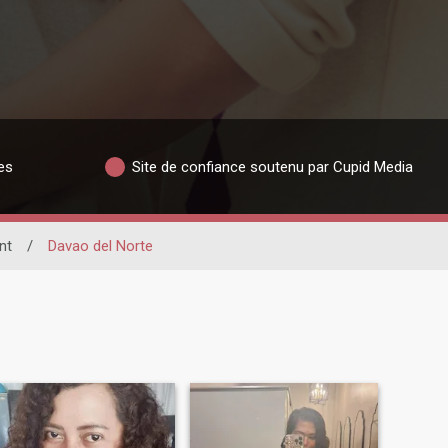
es
Site de confiance soutenu par Cupid Media
nt
/
Davao del Norte