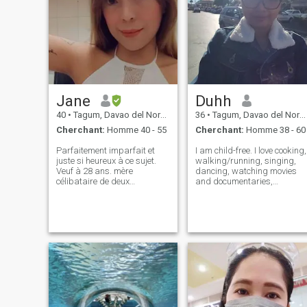
Jane
Duhh
40
•
Tagum, Davao del Norte, Philippines
36
•
Tagum, Davao del Norte, Philippines
Cherchant:
Homme 40 - 55
Cherchant:
Homme 38 - 60
Parfaitement imparfait et
I am child-free. I love cooking,
juste si heureux à ce sujet.
walking/running, singing,
Veuf à 28 ans. mère
dancing, watching movies
célibataire de deux
and documentaries,
merveilleuses filles. J'ai erré
gardening, and traveling.
pendant longtemps, et à 41
I've traveled to the US,
ans avec 2 enfants adultes-
Mexico, Germany, Singapore,
prend des chances de
Thailand, Malaysia, Hong
trouver un partenaire dans
Kong, Taiwan, Japan, and
la vie. Réaliste, direct.
Vietnam. By the wa
Heureux. Im un mélange d'un
introverti et d'un extraverti
dépend de l'entreprise. Je
pense que j'ai obtenu mon
diplôme en clubbing et en
fêtes et en boisson. Et plus