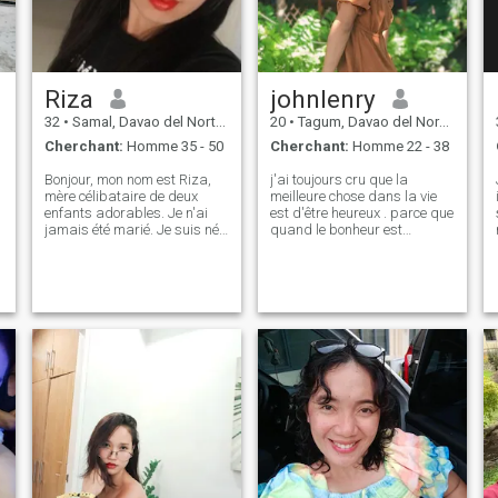
Riza
johnlenry
32
•
Samal, Davao del Norte, Philippines
20
•
Tagum, Davao del Norte, Philippines
Cherchant:
Homme 35 - 50
Cherchant:
Homme 22 - 38
Bonjour, mon nom est Riza,
j'ai toujours cru que la
mère célibataire de deux
meilleure chose dans la vie
enfants adorables. Je n'ai
est d'être heureux . parce que
jamais été marié. Je suis né
quand le bonheur est
et j'ai grandi sur l'île de
partagé, il double. j'adore
Samal, aux Philippines. Je
aller dans la nature et
suis juste une femme simple,
profiter du café pendant la
humble et terre-à-terre qui
journée. j'ai tellement
aime faire des tâches
d'amour dans mon cœur et
ménagères, cuisiner, faire
j'ai juste besoin de quelqu'un
des gâteaux et prendre soin
qui puisse partager l'amour
de mes enfants. Des voyages
et la joie dans mon cœur.
dans la nature et des
aventures à la plage.
Jardiner quand je suis à la
maison, faire pousser des
fleurs, des fruits et des
légumes. Je travaille
actuellement à l'étranger
pour subvenir aux besoins