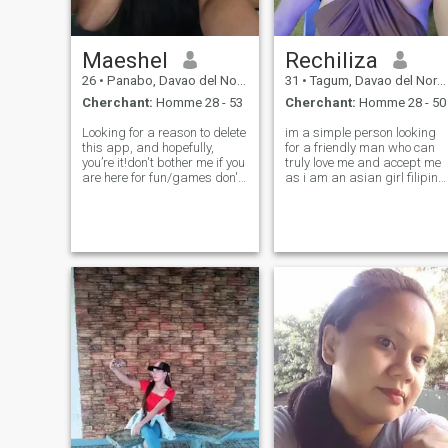
célibataire depuis un an
maintenant. Et je ne suis pas
dans une relation qui est
Maeshel
Rechiliza
pour le plaisir, je veux une
relation sérieuse.. Et
26
•
Panabo, Davao del Norte, Philippines
31
•
Tagum, Davao del Norte, Philippines
m'aimera
Cherchant:
Homme 28 - 53
Cherchant:
Homme 28 - 50
inconditionnellement,❤️Pm
moi si vous êtes intéressé
Looking for a reason to delete
im a simple person looking
afin que nous puissions
this app, and hopefully,
for a friendly man who can
parler plus et peut-être
you’re it!don't bother me if you
truly love me and accept me
construire une relation
are here for fun/games don't
as i am an asian girl filipina
ensemble, non mensonges
waste my time. because im
and im a newbee here .. i
pas de triche thats ma
here for relationship with
want a man who can be
préférence s'il vous plaît ne
good intentions. no need to be
friends and be my lover
brisez pas ma confiance, s'il
perfect, just be real.🤍my love
soonest ...hope to meet u here
vous plaît ne brisez pas les
is genuine!
my future husband . im
cœurs
working,an