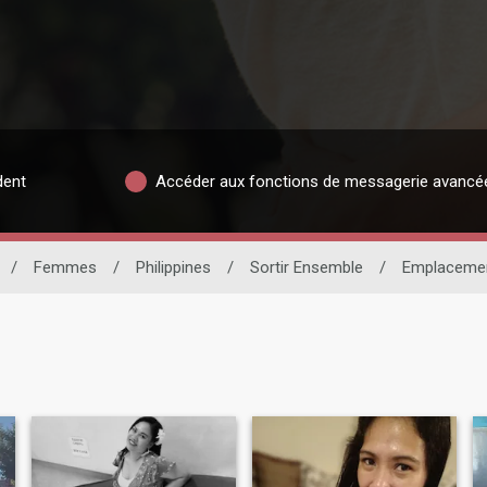
dent
Accéder aux fonctions de messagerie avancé
/
Femmes
/
Philippines
/
Sortir Ensemble
/
Emplaceme