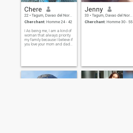
Chere
Jenny
22
•
Tagum, Davao del Norte, Philippines
33
•
Tagum, Davao del Norte, Philippines
Cherchant:
Homme 24 - 42
Cherchant:
Homme 30 - 55
I As being me, I am a kind of
woman that always priority
my family because I believe if
you love your mom and dad
our "GOD" is always bless
you🙏and when it comes of
my personality, I have a good
heart,kindness, honest,polite
and loving person😊.