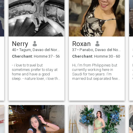
Nerry
Roxan
40
•
Tagum, Davao del Norte, Philippines
37
•
Panabo, Davao del Norte, Philippines
Cherchant:
Homme 37 - 56
Cherchant:
Homme 30 - 60
- i love to travel but
Hi, I'm from Philippines but
sometimes prefer to stay at
currently working here in
home and have a good
Saudi for two years. I'm
sleep. - nature lover, i love the
married but separated few
beach - loving, trustworthy,
months ago lots of issues
honest, god fearing,
including cheating not just
hardworking,caring, and i
once but few times. don't
do my best to keep my
have any kids. just being
promises - just ask me i
honest on my profile not into
guess if you w
pretensi