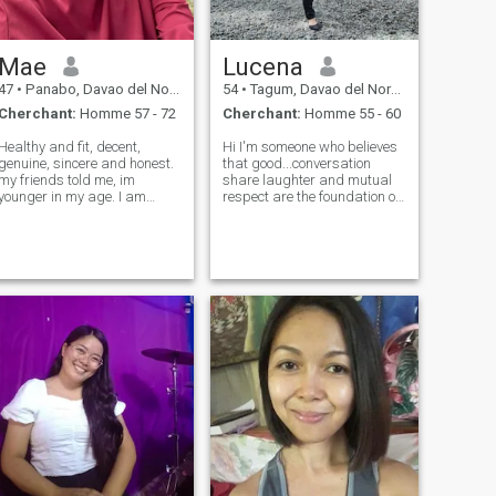
Mae
Lucena
47
•
Panabo, Davao del Norte, Philippines
54
•
Tagum, Davao del Norte, Philippines
Cherchant:
Homme 57 - 72
Cherchant:
Homme 55 - 60
Healthy and fit, decent,
Hi I'm someone who believes
genuine, sincere and honest.
that good...conversation
my friends told me, im
share laughter and mutual
younger in my age. I am
respect are the foundation of
hardworking woman and i
something great.l'm seeking
have full time work.. Dont
a kindred spirit who
bother about my separation
resonate with my values &
stutus since no divorce in
vision for life .Someone who
philippines. i am will verse
embodies trust,loyalty and
and all aroun
true lov