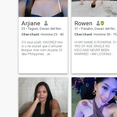
Arjiane
Rowen
23
•
Tagum, Davao del Norte, Philippines
51
•
Panabo, Davao del Norte, Philippines
Cherchant:
Homme 25 - 40
Cherchant:
Homme 50 - 75
S'il vous plaît, IGNOREZ-moi
HI MY NAME IS ROWENA. 51
si u ne voulait que s'amuser.
YRS OF AGE SINGLE NO
Bonjour mon nom Arjiane 23
KIDS AND NEVER BEEN
des Philippines.. Je
MARRIED. I AM LOOKING
recherche le vrai amour ici, je
FOR A TRUE LOVING
veux un homme qui est loyal
RELATIONSHIP. MY
et fidèle à moi et grandir une
UPBRINGING TAUGHT ME
famille ensemble a un grand
HOW TO HAVE GOOD
plan dans la vie parce que
PRINCIPLES AND MORALS
c'est ma perspective,
HAVE LOYAL AND
grandir ensemble je suis une
RESPECTFUL. I USED THIS
mère célibataire J'ai 1fille
SITE TO FIND A STRONG
shes 6yo. Je veux un homme
CONN
qui accepte vraiment mon
passé et surtout ma fille, je
fais du bien maintenant
actuellement un aide
infirmière certifié / et un
secouriste dans une
entreprise privée. Je suis