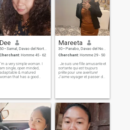
Dee
Mareeta
50
•
Samal, Davao del Norte, Philippines
30
•
Panabo, Davao del Norte, Philippines
Cherchant:
Homme 45 - 62
Cherchant:
Homme 29 - 50
I'm a very simple woman. I
. Je suis une fille amusante et
am single, open minded,
sortante qui est toujours
adaptable & matured
prête pour une aventure!
woman that has a good
J'aime voyager et passer du
heart with a positive way of
temps avec mes amis et ma
thinking. Never been
famille. Je peux paraître
married. No kids and
stupide au début, mais
independent. Looking for
donnez-moi une chance, et je
decent low key and kind
vous surprendrai. Je cherche
hearted friend, maybe
un homme qui comprend
soulmate or mo
comment faire en sorte
qu’une femme se sente
spéciale et ne cherche pas un
fling.😊