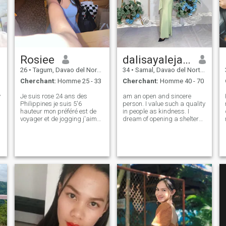
Rosiee
dalisayalejandro
26
•
Tagum, Davao del Norte, Philippines
34
•
Samal, Davao del Norte, Philippines
Cherchant:
Homme 25 - 33
Cherchant:
Homme 40 - 70
y
Je suis rose 24 ans des
am an open and sincere
Philippines je suis 5'6
person. I value such a quality
hauteur mon préféré est de
in people as kindness. I
voyager et de jogging j'aime
dream of opening a shelter
regarder des films mais je
for stray cats and dogs.
veux aussi explorer d'autres
Because everyone should
choses autres activités,
have a home. Family is very
couleur préférée est noir,
important to me, so I
blanc, bleu, rose et j'adore
maintain a friendly
aussi porter un bikini. et je
atmosphere in my home.I h
travaille aussi à temps
partiel comme
mannequin/promo/push girl
dans une entreprise ici aux
Philippines 💖 et j'aime aussi
le golf j'adore jouer au golf 💖