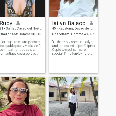
Ruby
lailyn Balaod
31
•
Samal, Davao del Norte, Philippines
45
•
Kapalong, Davao del Norte, Philippines
Cherchant:
Homme 30 - 49
Cherchant:
Homme 40 - 57
J'ai toujours eu une passion
"Hi there! My name is Lailyn,
incroyable pour vivre la vie à
and I'm excited to join Filipina
son maximum. Je suis un
Cupid to meet someone
romantique désespéré et
special. I'm a fun-loving and
m'efforce toujours de croire
adventurous person who
au bien en chacun. Je suis
enjoys exploring new places
franc sur mes besoins, et
and trying new experiences.
honnête quand je me sens
In my free time, you can find
blessé. Je cherche un
me reading a good book, co
partenaire tout aussi positif
qui aime essayer de
nouvelles expériences et qui
est un communicateur
excellent et ouvert.