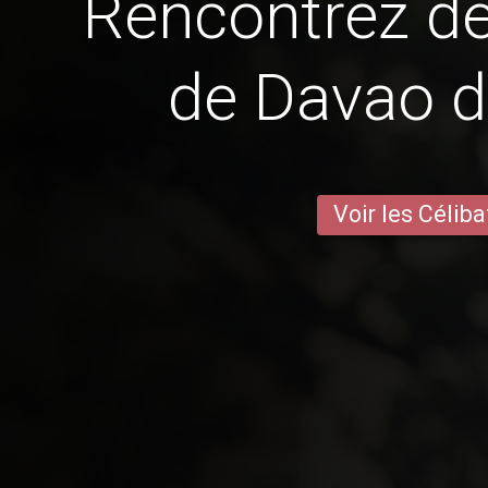
Rencontrez 
de Davao d
Voir les Céliba