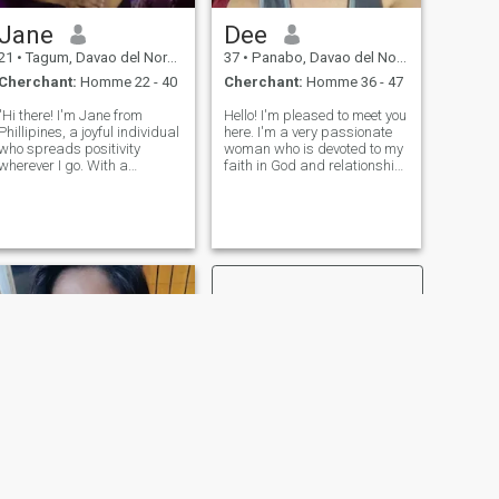
Jane
Dee
21
•
Tagum, Davao del Norte, Philippines
37
•
Panabo, Davao del Norte, Philippines
Cherchant:
Homme 22 - 40
Cherchant:
Homme 36 - 47
"Hi there! I'm Jane from
Hello! I'm pleased to meet you
Phillipines, a joyful individual
here. I'm a very passionate
who spreads positivity
woman who is devoted to my
wherever I go. With a
faith in God and relationship
passion for laughter and a
with someone. I'd like to meet
heart full of love, I thrive on
someone who shares the
creating cheerful moments
same goals, ideals,
and uplifting those around
perspective in life and
me." searching for real life
dedicated to serving the Lord
partne
with a
SUIVANT