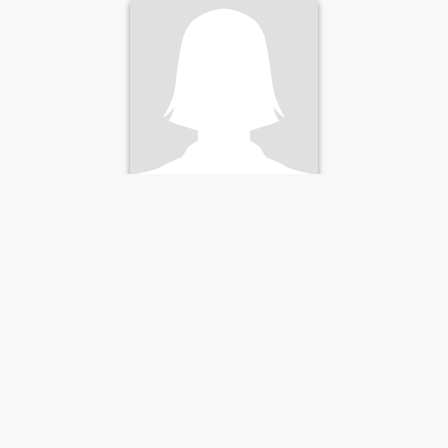
CVM
37
•
Tuburan Sur, Cebu, Philippines
Cherchant:
Homme 34 - 54