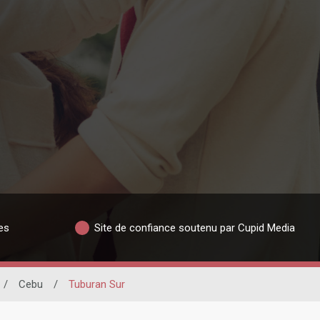
es
Site de confiance soutenu par Cupid Media
/
Cebu
/
Tuburan Sur