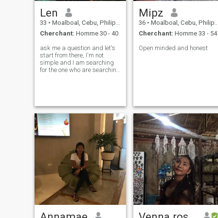
Len
Mipz
33
•
Moalboal, Cebu, Philippines
36
•
Moalboal, Cebu, Philippines
Cherchant:
Homme 30 - 40
Cherchant:
Homme 33 - 54
ask me a question and let's
Open minded and honest
start from there, I'm not
simple and I am searching
for the one who are searching
for a lifetime partner
Annamae
Venna rose sabanal