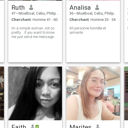
Ruth
Analisa
47
•
Moalboal, Cebu, Philippines
36
•
Moalboal, Cebu, Philippines
Cherchant:
Homme 41 - 60
Cherchant:
Homme 33 - 54
Im a simple woman ,not so
IM personne honnête et
pretty ...if you want to know
aimante
me just send me message .
Faith
Marites