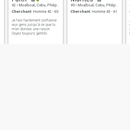
42
•
Moalboal, Cebu, Philippines
49
•
Moalboal, Cebu, Philippines
Cherchant:
Homme 42 - 65
Cherchant:
Homme 43 - 61
Je fais facilement confiance
aux gens jusqu'à ce que tu
m'en donnes une raison.
Soyez toujours gentils.
Siyenna
Bernadette
23
•
Moalboal, Cebu, Philippines
46
•
Moalboal, Cebu, Philippines