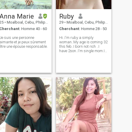
Anna Marie
Ruby
25
•
Moalboal, Cebu, Philippines
29
•
Moalboal, Cebu, Philippines
Cherchant:
Homme 40 - 60
Cherchant:
Homme 28 - 50
Je suis une personne
Hi..I'm ruby a simply
aimante et je peux sûrement
woman..My age is coming 32
être une épouse responsable.
this feb..I born not rich ..I
have 2son..I'm single mom.I
live with my parents house..