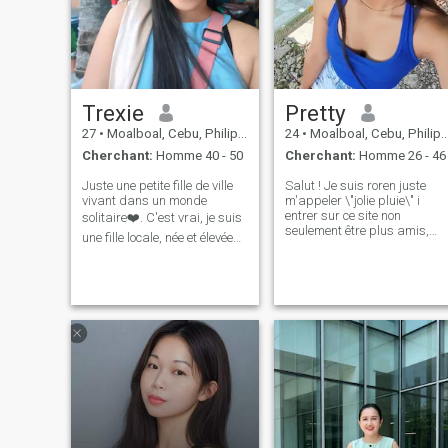
Trexie
Pretty
27
•
Moalboal, Cebu, Philippines
24
•
Moalboal, Cebu, Philippines
Cherchant:
Homme 40 - 50
Cherchant:
Homme 26 - 46
Juste une petite fille de ville
Salut ! Je suis roren juste
vivant dans un monde
m'appeler \"jolie pluie\" i
entrer sur ce site non
solitaire❤️. C'est vrai, je suis
seulement être plus amis,
une fille locale, née et élevée
mais parce que je veux
avec ma famille aimante qui
vraiment trouver mon éternité
a vécu avec une famille
ici, je suis] 25 et je suppose
heureuse❤️ J'ai terminé mon
que je suis plus indépendant
collège en 2018 et j'ai suivi le
et pourrait trouver quelqu'un
cours de BACCALAURÉAT EN
qui oves vraiment moi et me
SCIENCES EN GESTION
marier . Amenez-moi à
HÔTELIÈRE (HRM) J'ai 1
l'autre pays, expérimentez
enfant doux et aimant enfant.
les choses que je n'ai jamais
Je suis veuve, les 2021
été expérimenté, mangeant
derniers mon mari est
des aliments délicieux,
décédé à cause de l'heure du
quelqu'un qui m'a traité
covid. Et maintenant, j’élève
correctement afin que je
mon enfant avec plein
puisse aussi le traiter plus