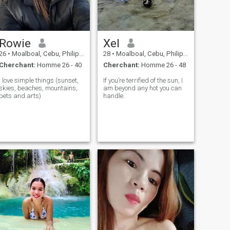
Rowie
Xel
26
•
Moalboal, Cebu, Philippines
28
•
Moalboal, Cebu, Philippines
Cherchant:
Homme 26 - 40
Cherchant:
Homme 26 - 48
I love simple things (sunset,
If you’re terrified of the sun, I
skies, beaches, mountains,
am beyond any hot you can
pets and arts)
handle.