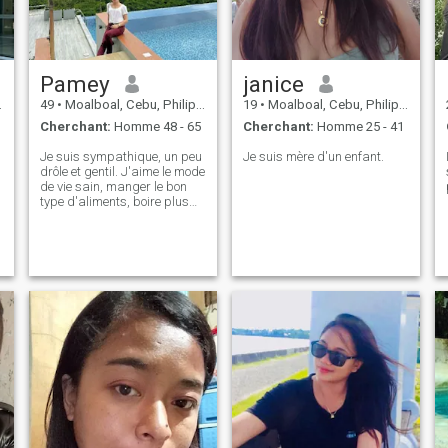
Pamey
janice
e
49
•
Moalboal, Cebu, Philippines
19
•
Moalboal, Cebu, Philippines
Cherchant:
Homme 48 - 65
Cherchant:
Homme 25 - 41
Je suis sympathique, un peu
Je suis mère d'un enfant.
drôle et gentil. J'aime le mode
de vie sain, manger le bon
type d'aliments, boire plus
d'eau, respirer l'air frais, é