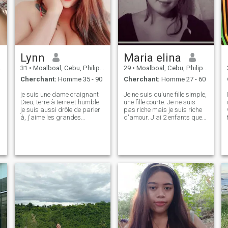
Lynn
Maria elina
31
•
Moalboal, Cebu, Philippines
29
•
Moalboal, Cebu, Philippines
Cherchant:
Homme 35 - 90
Cherchant:
Homme 27 - 60
je suis une dame craignant
Je ne suis qu'une fille simple,
Dieu, terre à terre et humble.
une fille courte. Je ne suis
je suis aussi drôle de parler
pas riche mais je suis riche
à, j'aime les grandes
d'amour. J'ai 2 enfants que
conversations. j'adore aller à
je n'aime pas méchant
la plage nager et profiter du
homme qui demande photo
soleil. j’aime aussi cuisiner à
nu. Ne perdez pas notre
la maison, écouter de la
temps. je suis ici à la
musique et du karaoké.
recherche de sérieux et
regardez des films et des
fidèles et prêts à m'accepter
émissions de télévision.
moi et mes enfants. J’espère
j'aime la vie heureuse et
trouver quelqu’un ici😊.
simple.