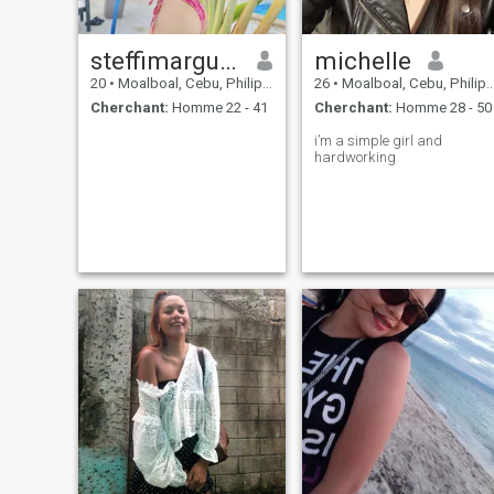
steffimarguax
michelle
20
•
Moalboal, Cebu, Philippines
26
•
Moalboal, Cebu, Philippines
Cherchant:
Homme 22 - 41
Cherchant:
Homme 28 - 50
i’m a simple girl and
hardworking