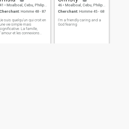
41
•
Moalboal, Cebu, Philippines
46
•
Moalboal, Cebu, Philippines
Cherchant:
Homme 48 - 87
Cherchant:
Homme 45 - 68
Je suis quelqu’un qui croit en
I'm a friendly caring and a
une vie simple mais
God fearing
significative. La famille,
l'amour et les connexions
authentiques comptent le
plus pour moi. J’aime
partager des sourires,
répandre la positivité et
trouver le bonheur dans les
petites choses
SUIVANT
zen
23
•
Moalboal, Cebu, Philippines