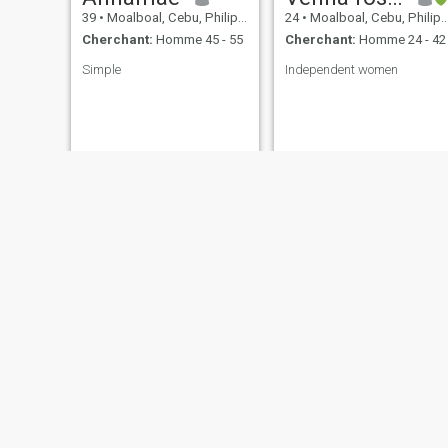
39
•
Moalboal, Cebu, Philippines
24
•
Moalboal, Cebu, Philippines
Cherchant:
Homme 45 - 55
Cherchant:
Homme 24 - 42
Simple
Independent women
Leigh
Cristy
22
•
Moalboal, Cebu, Philippines
24
•
Moalboal, Cebu, Philippines