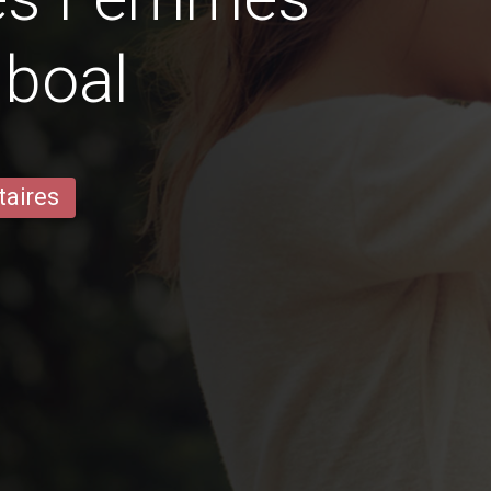
lboal
taires