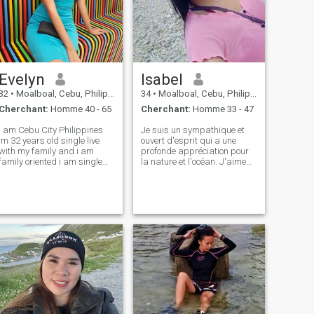
Evelyn
Isabel
32
•
Moalboal, Cebu, Philippines
34
•
Moalboal, Cebu, Philippines
Cherchant:
Homme 40 - 65
Cherchant:
Homme 33 - 47
I am Cebu City Philippines
Je suis un sympathique et
im 32 years old single live
ouvert d'esprit qui a une
with my family and i am
profonde appréciation pour
family oriented i am single
la nature et l'océan. J'aime
for 3 years becouse i have
m'engager dans des
bad experience with my
conversations.
relationship before i dont
have kids never been
married and i am studying
steewardess arlines