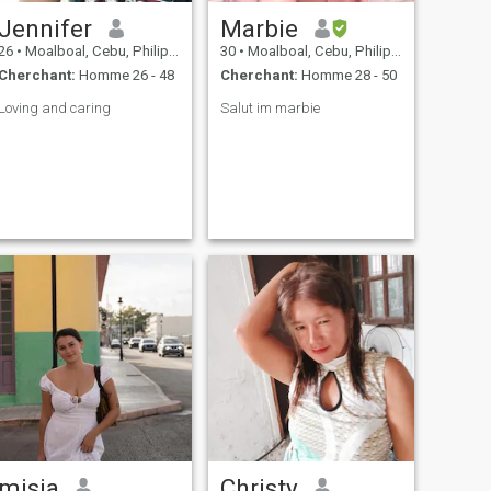
Jennifer
Marbie
26
•
Moalboal, Cebu, Philippines
30
•
Moalboal, Cebu, Philippines
Cherchant:
Homme 26 - 48
Cherchant:
Homme 28 - 50
Loving and caring
Salut im marbie
misia
Christy