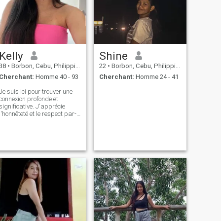
Kelly
Shine
38
•
Borbon, Cebu, Philippines
22
•
Borbon, Cebu, Philippines
Cherchant:
Homme 40 - 93
Cherchant:
Homme 24 - 41
Je suis ici pour trouver une
connexion profonde et
significative. J'apprécie
l'honnêteté et le respect par-
dessus tout, et je rêve d'un
mariage traditionnel où
l'amour, la confiance et le
soutien coulent dans les deux
sens. Je crois en la loyauté, le
soin et l'attention à mon
homme, et en retour, j'espère
trouver quelqu'un qui peut
diriger avec force et
gentillesse