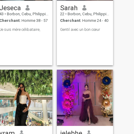
Jeseca
Sarah
43
•
Borbon, Cebu, Philippines
22
•
Borbon, Cebu, Philippines
Cherchant:
Homme 38 - 57
Cherchant:
Homme 24 - 40
Je suis mère célibataire,
Gentil avec un bon cœur
yram
jelebhe