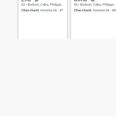
23
•
Borbon, Cebu, Philippines
36
•
Borbon, Cebu, Philippines
Cherchant:
Homme 26 - 47
Cherchant:
Homme 36 - 68
Shine Josephine
Karen
38
•
Borbon, Cebu, Philippines
19
•
Borbon, Cebu, Philippines