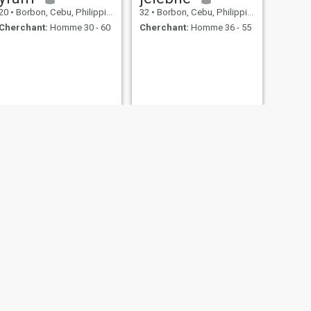
20
•
Borbon, Cebu, Philippines
32
•
Borbon, Cebu, Philippines
Cherchant:
Homme 30 - 60
Cherchant:
Homme 36 - 55
SUIVANT
Robelyn
26
•
Borbon, Cebu, Philippines