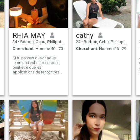
RHIA MAY
cathy
34
•
Borbon, Cebu, Philippines
24
•
Borbon, Cebu, Philippines
Cherchant:
Homme 40 - 70
Cherchant:
Homme 26 - 29
Si tu penses que chaque
femme ici est une escroque,
peut-être que les
applications de rencontres
ne sont pas pour toi. Je ne
suis pas là pour prouver
mes intentions. Vous verrez à
travers la cohérence ou vous
ne verrez pas. C'est à vous
de choisir. Je suis une
Philippine simple et
attentionnée qui apprécie
l'honnêteté, l'amour et la
famille. J'aime passer du
temps avec mes proches,
regarder des films et avoir
des conversations profondes.
J'espère rencontrer