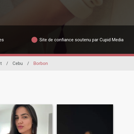
es
Site de confiance soutenu par Cupid Media
t
/
Cebu
/
Borbon