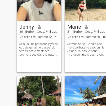
Jenny
Marie
38
•
Borbon, Cebu, Philippines
31
•
Borbon, Cebu, Philippines
Cherchant:
Homme 42 - 73
Cherchant:
Homme 26 - 45
Je suis une personne joyeuse
Je vous salue. Je suis une
et gaie qui aime passer du
mère célibataire avec un fils.
temps activement: des
Je ne suis pas là pour
promenades dans la nature
m'amuser, mais pour avoir
aux événements culturels en
une relation sérieuse. Je sais
ville. Mon cœur appartient à
qu'il n'y a pas de relation
l'art et à la créativité, et je
parfaite, mais je veux une
suis toujours à la recherche
relation sérieuse, sans
de nouvelles façons
tricherie, sans mensonge. Je
d'exprimer ma création.
ne veux pas être une option,
J'apprécie la communication
parce qu'être une option est
profonde et la franchise, et je
tellement blessant. Je veux
cherche un partenaire avec
être une priorité parce que je
qui partager toutes les joies
mérite d'être aimée.
et les épreuves de la vie.