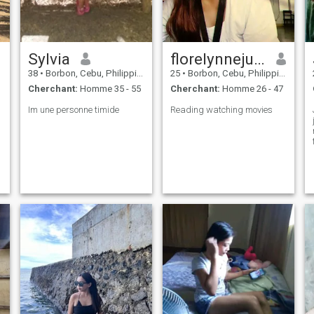
quelqu'un de sincère et de
gentil qui est prêt pour
quelque chose de réel.
Sylvia
florelynnejustine
38
•
Borbon, Cebu, Philippines
25
•
Borbon, Cebu, Philippines
Cherchant:
Homme 35 - 55
Cherchant:
Homme 26 - 47
Im une personne timide
Reading watching movies