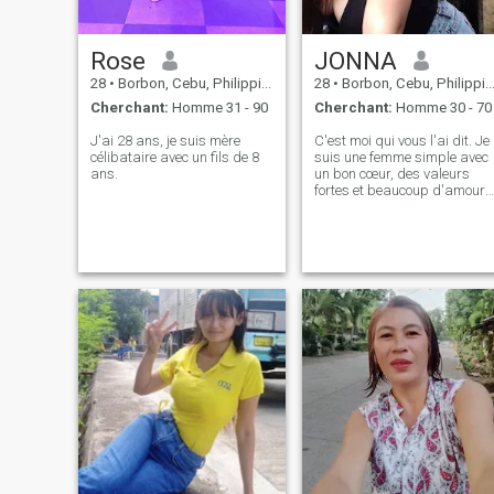
Rose
JONNA
28
•
Borbon, Cebu, Philippines
28
•
Borbon, Cebu, Philippines
Cherchant:
Homme 31 - 90
Cherchant:
Homme 30 - 70
J'ai 28 ans, je suis mère
C'est moi qui vous l'ai dit. Je
célibataire avec un fils de 8
suis une femme simple avec
ans.
un bon cœur, des valeurs
fortes et beaucoup d'amour
à donner. Je ne suis pas
parfait mais je suis réel et je
cherche quelqu'un qui est
aussi prêt pour quelque
chose de sérieux, stable et
vrai. Il m'a envoyé un
message pour mieux me
connaître.