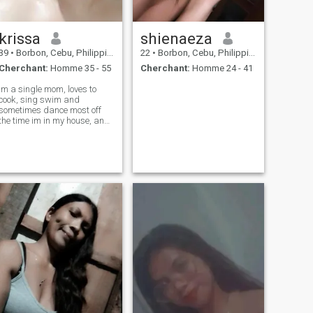
krissa
shienaeza
39
•
Borbon, Cebu, Philippines
22
•
Borbon, Cebu, Philippines
Cherchant:
Homme 35 - 55
Cherchant:
Homme 24 - 41
Im a single mom, loves to
cook, sing swim and
sometimes dance most off
the time im in my house, and i
work part time cleaning
home services