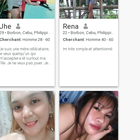
Jhe
Rena
29
•
Borbon, Cebu, Philippines
22
•
Borbon, Cebu, Philippines
Cherchant:
Homme 28 - 60
Cherchant:
Homme 40 - 60
Je suis une mère célibataire,
Im très simple et attentionné.
je veux quelqu'un qui
m'acceptera et surtout ma
fille. Je ne veux pas jouer. Je
veux une relation sérieuse. Je
suis digne de confiance et
j'aime toujours être avec mon
homme. ☺️ Je suis Morena .
💓