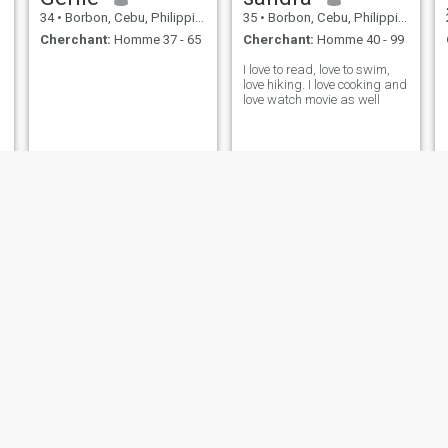
34
•
Borbon, Cebu, Philippines
35
•
Borbon, Cebu, Philippines
Cherchant:
Homme 37 - 65
Cherchant:
Homme 40 - 99
I love to read, love to swim,
love hiking. I love cooking and
love watch movie as well
Joy
ming
21
•
Borbon, Cebu, Philippines
35
•
Borbon, Cebu, Philippines