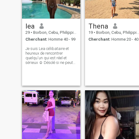
lea
Thena
29
•
Borbon, Cebu, Philippines
19
•
Borbon, Cebu, Philippines
Cherchant:
Homme 40 - 99
Cherchant:
Homme 20 - 40
Je suis Lea célibataire et
heureux de rencontrer
quelqu'un qui est réel et
sérieux ☺️ Désolé si ne peut
pas répondre cela signifie ne
peut pas lire nos messages
parce que c'est 🔒. Je ne peux
pas passer à niveau.