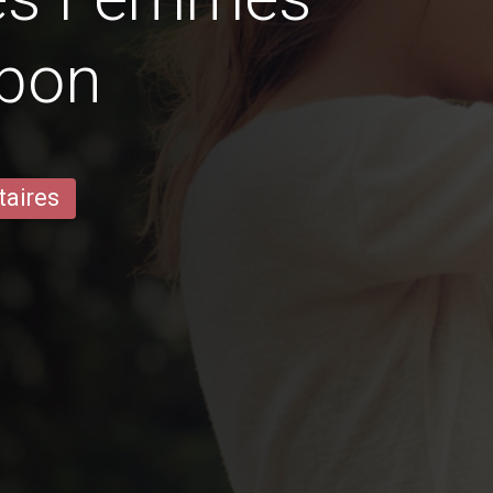
rbon
taires