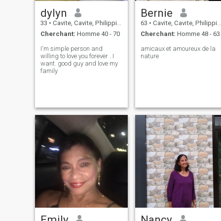
dylyn
Bernie
33
•
Cavite, Cavite, Philippines
63
•
Cavite, Cavite, Philippines
Cherchant:
Homme 40 - 70
Cherchant:
Homme 48 - 63
I'm simple person and
amicaux et amoureux de la
willing to love you forever . I
nature
want. good guy and love my
family
Emily
Nancy