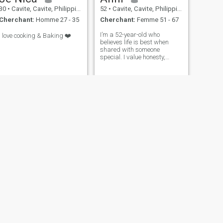
30
•
Cavite, Cavite, Philippines
52
•
Cavite, Cavite, Philippines
Cherchant:
Homme 27 - 35
Cherchant:
Femme 51 - 67
I’m a 52-year-old who
I love cooking & Baking ❤️
believes life is best when
shared with someone
special. I value honesty,
kindness, and laughter, and
I’m looking for a genuine
connection that can grow into
a lasting partnership. I enjoy
meaningful conversations,
exploring new
SUIVANT
Rechel
42
•
Cavite, Cavite, Philippines