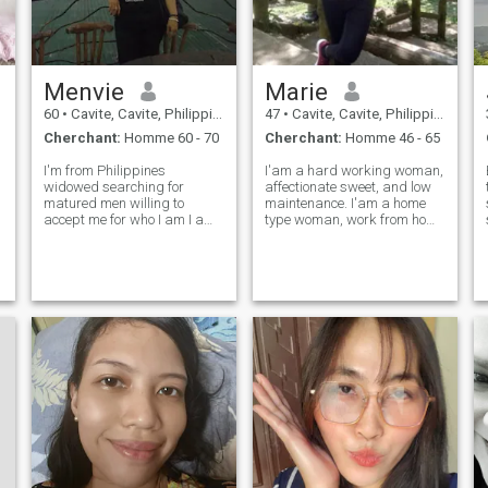
Menvie
Marie
60
•
Cavite, Cavite, Philippines
47
•
Cavite, Cavite, Philippines
Cherchant:
Homme 60 - 70
Cherchant:
Homme 46 - 65
I'm from Philippines
I'am a hard working woman,
widowed searching for
affectionate sweet, and low
l
matured men willing to
maintenance. I'am a home
accept me for who I am I am
type woman, work from home
loving honest and cheerful
I live simple, minimalist, not a
lady I am working now in
materialistic. I'am a happy
Saudi Arabia as a domestic
type love to joke.I think I'am
helper good luck to all
financially stable because
searcher 😘😘😘 I love
I'm a saver not a spende
cooking like Philippines Ara
e