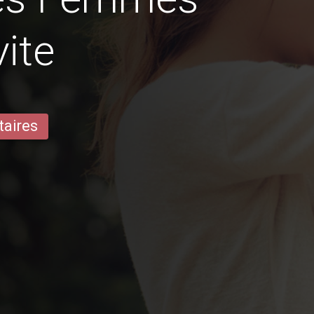
ite
taires