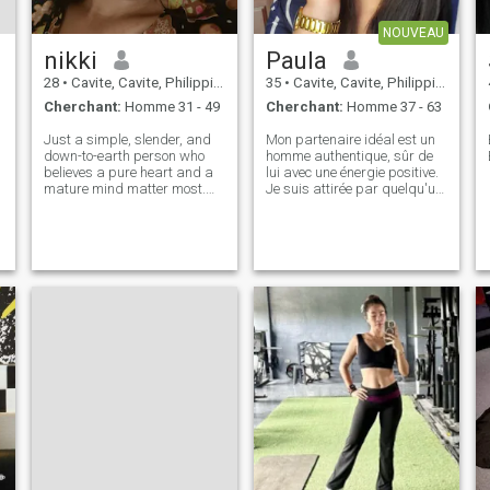
NOUVEAU
a
nikki
Paula
28
•
Cavite, Cavite, Philippines
35
•
Cavite, Cavite, Philippines
Cherchant:
Homme 31 - 49
Cherchant:
Homme 37 - 63
Just a simple, slender, and
Mon partenaire idéal est un
down-to-earth person who
homme authentique, sûr de
believes a pure heart and a
lui avec une énergie positive.
mature mind matter most.
Je suis attirée par quelqu'un
.
I’m not here for games or
qui a sa vie en ordre, qui
temporary fun; my focus is
travaille dur, mais qui sait
entirely on building a stable
aussi profiter de simples
and meaningful future.
moments sans trop de
Looking for someone with the
drame. J'aime les hommes
same mind
spontané avec un sens de
l'humour qui n'ont pas peur
d'être eux-mêmes. Quelqu'un
avec qui je peux parler, rire,
sortir de la routine, et aussi
partager des moments
calmes et sans
complications. Je ne me
concentre pas sur les choses
superficielles; je me soucie
davantage de l'attitude, du
respect et de la façon dont
une personne traite les