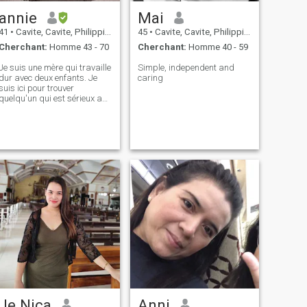
annie
Mai
41
•
Cavite, Cavite, Philippines
45
•
Cavite, Cavite, Philippines
Cherchant:
Homme 43 - 70
Cherchant:
Homme 40 - 59
Je suis une mère qui travaille
Simple, independent and
dur avec deux enfants. Je
caring
suis ici pour trouver
quelqu'un qui est sérieux au
sujet des relations ❤️ J'aime
cuisiner danser planter etc.
Si tu veux en savoir plus
parlons😊
Je Nica
Anni