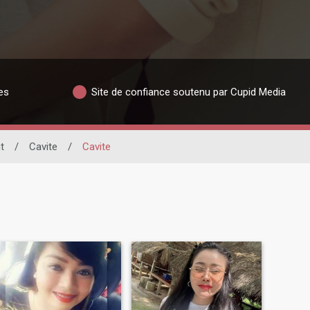
es
Site de confiance soutenu par Cupid Media
t
/
Cavite
/
Cavite