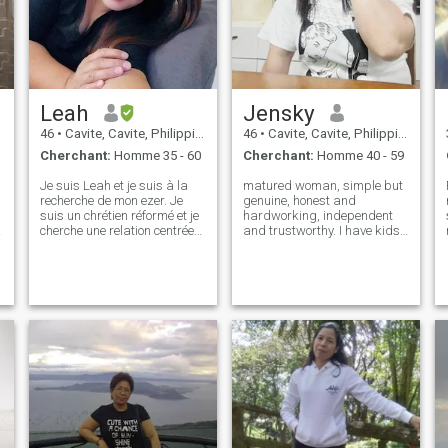
Leah
Jensky
46
•
Cavite, Cavite, Philippines
46
•
Cavite, Cavite, Philippines
Cherchant:
Homme 35 - 60
Cherchant:
Homme 40 - 59
Je suis Leah et je suis à la
matured woman, simple but
recherche de mon ezer. Je
genuine, honest and
suis un chrétien réformé et je
hardworking, independent
cherche une relation centrée
and trustworthy. I have kids
sur Dieu pas seulement un
but they are big now. not
homme qui connaît la Bible
worried about them.I live
mais un vrai croyant du
alone in Cavite which is 45
Christ. Un homme qui me
minutes away from Manila. I
guidera et sera mon aide.
am one man woman. And I
Soyez bénis et méfiez-vous
know the value of
de tous ceux que vous
rencontrez ici sur le site.
,