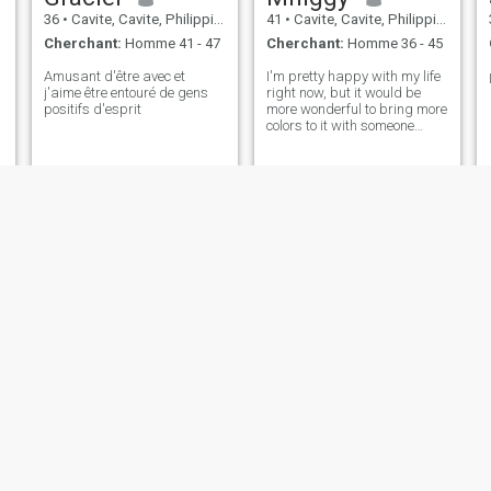
36
•
Cavite, Cavite, Philippines
41
•
Cavite, Cavite, Philippines
Cherchant:
Homme 41 - 47
Cherchant:
Homme 36 - 45
Amusant d'être avec et
I'm pretty happy with my life
j'aime être entouré de gens
right now, but it would be
positifs d'esprit
more wonderful to bring more
colors to it with someone
special. I'm looking forward
😊
rhea
Heina
53
•
Cavite, Cavite, Philippines
39
•
Cavite, Cavite, Philippines