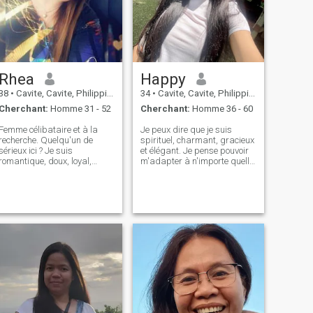
Rhea
Happy
38
•
Cavite, Cavite, Philippines
34
•
Cavite, Cavite, Philippines
Cherchant:
Homme 31 - 52
Cherchant:
Homme 36 - 60
Femme célibataire et à la
Je peux dire que je suis
recherche. Quelqu'un de
spirituel, charmant, gracieux
sérieux ici ? Je suis
et élégant. Je pense pouvoir
romantique, doux, loyal,
m'adapter à n'importe quelle
heureux, peut communiquer,
situation. Mes amis disent
aventureux, et aime voyager.
que j'ai une grande intuition.
J'aime cuisiner, alors je vais
Je me décris aussi comme
cuisiner pour vous😊. Je peux
une femme attentive,
chanter et danser pour toi 😊.
attentionnée, gentille et
Je vous apprendrai aussi à
compréhensive. Je suis un
parler ma langue. Si vous
bon ami et un partenaire très
avez des questions, n'hésitez
dévoué. Mon travail me
pas à demander.
prend beaucoup de temps,
mais quand je suis libre,
j'aime faire du jardinage.
J'ai mon petit jardin où je
fais pousser beaucoup de
fleurs. J'aime voyager car