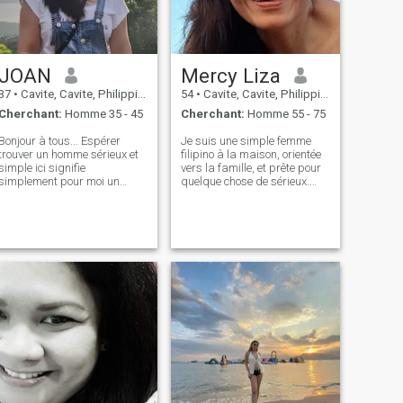
c'est toujours intéressant et
j'ai toujours la chance
d'apprendre quelque chose
de nouveau pour moi-même.
JOAN
Mercy Liza
37
•
Cavite, Cavite, Philippines
54
•
Cavite, Cavite, Philippines
Cherchant:
Homme 35 - 45
Cherchant:
Homme 55 - 75
Bonjour à tous... Espérer
Je suis une simple femme
trouver un homme sérieux et
filipino à la maison, orientée
simple ici signifie
vers la famille, et prête pour
simplement pour moi un
quelque chose de sérieux.
responsable dans tout ce qui
J'aime sourire et rire, être
a contenté avec une femme
attentionné, attentionné avec
dans sa vie... un homme qui
un bon cœur. J'aime me
est suffisamment mature
promener et voyager. Je suis
dans sa vie qu'il sait ce qui
un amoureux de la nature,
est le meilleur et le bon dans
j'aime les plantes et les
tout ce que je sais que nous
fleurs. J'aime aussi regarder
ne sommes pas parfaits il
le lever et le coucher du soleil.
ya Toujours négatif sur nous
J'apprécie l'honnêteté et la
mais nous essayons de
cohérence. Je ne suis pas ici
travailler sur la façon de
pour plaisanter Je veux juste
gérer chaque situation... et
vivre une vie heureuse et
de faire confiance à Dieu
paisible avec mon
dans tout... Merci
partenaire.