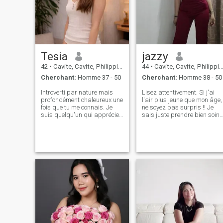
Tesia
jazzy
42
•
Cavite, Cavite, Philippines
44
•
Cavite, Cavite, Philippines
Cherchant:
Homme 37 - 50
Cherchant:
Homme 38 - 50
Introverti par nature mais
Lisez attentivement. Si j'ai
profondément chaleureux une
l'air plus jeune que mon âge,
fois que tu me connais. Je
ne soyez pas surpris !! Je
suis quelqu'un qui apprécie
sais juste prendre bien soin
l'honnêteté, la loyauté, et une
de moi. Je suis une femme
vraie connexion au lieu d'une
bien éduquée, sensible,
petite conversation. Je suis
honnête, loyale, aimante,
prête pour quelque chose de
personne attentionnée et
réel... une relation sérieuse à
craignant Dieu. J'ai été à
long terme construite sur la
travers beaucoup de
confiance, la gentillesse, la
hardiments et de chagrin
cohérence, et un vrai
dans le passé donc, si vous
partenariat. Je suis une
pensez que vous ne pouvez
mère de trois enfants
pas soutenir, accepter, aimer
incroyables, et ils vivent avec
prendre soin, rester,
moi. Je suis financièrement
comprenez, soyez loyal et
indépendante et je ne suis
rendez une femme heureuse.
pas ici pour demander quoi
S'il vous plaît ne perdez pas