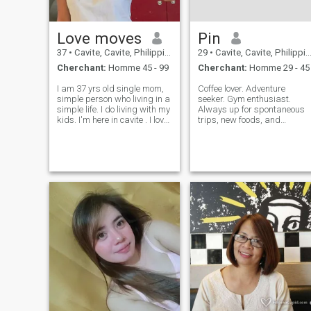
pas mon adhésion ici juste à
cause de that..best de
chance à tous sérieux pour l
Love moves
Pin
recherche ..
37
•
Cavite, Cavite, Philippines
29
•
Cavite, Cavite, Philippines
Cherchant:
Homme 45 - 99
Cherchant:
Homme 29 - 45
I am 37 yrs old single mom,
Coffee lover. Adventure
simple person who living in a
seeker. Gym enthusiast.
simple life. I do living with my
Always up for spontaneous
kids. I'm here in cavite . I love
trips, new foods, and
swimming even I don't know
adrenaline-filled experiences
how to swim, I'm a pet lover
I’m all about living life to the
too., I love to explore the
fullest. I’m here to meet
world, I'm adventurous
someone who matches my
person , I like
energy, loves to laugh, and
isn’t afraid