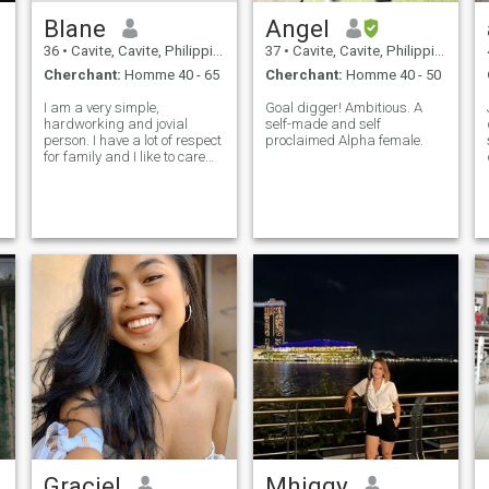
autres. Je cherche une vraie
Blane
Angel
connexion, de bonnes
vibrations, et quelqu'un avec
36
•
Cavite, Cavite, Philippines
37
•
Cavite, Cavite, Philippines
qui tout coule naturellement.
Cherchant:
Homme 40 - 65
Cherchant:
Homme 40 - 50
I am a very simple,
Goal digger! Ambitious. A
hardworking and jovial
self-made and self
person. I have a lot of respect
proclaimed Alpha female.
for family and I like to care
for others when I can. I am
loyal and submissive lady. I
am also very open person
and honest enough.
Graciel
Mhiggy