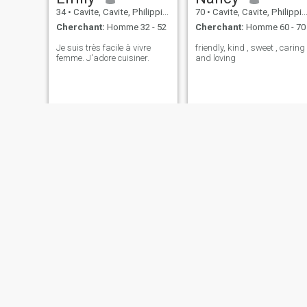
34
•
Cavite, Cavite, Philippines
70
•
Cavite, Cavite, Philippines
Cherchant:
Homme 32 - 52
Cherchant:
Homme 60 - 70
Je suis très facile à vivre
friendly, kind , sweet , caring
femme. J'adore cuisiner.
and loving
Ghie
Gretchen
42
•
Cavite, Cavite, Philippines
39
•
Cavite, Cavite, Philippines