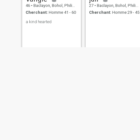
46
•
Baclayon, Bohol, Philippines
27
•
Baclayon, Bohol, Philippines
Cherchant:
Homme 41 - 60
Cherchant:
Homme 29 - 45
a kind hearted
Gretchen
beatrice
35
•
Baclayon, Bohol, Philippines
22
•
Baclayon, Bohol, Philippines