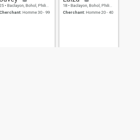
25
•
Baclayon, Bohol, Philippines
18
•
Baclayon, Bohol, Philippines
Cherchant:
Homme 30 - 99
Cherchant:
Homme 20 - 40
SUIVANT
💞Nazifa💞
23
•
Baclayon, Bohol, Philippines