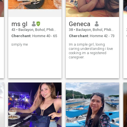
ms gl
Geneca
43
•
Baclayon, Bohol, Philippines
38
•
Baclayon, Bohol, Philippines
Cherchant:
Homme 40 - 65
Cherchant:
Homme 42 - 73
simply me
Im a simple girl, loving
caring understanding i love
cooking.im a registered
caregiver.