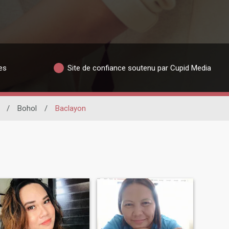
es
Site de confiance soutenu par Cupid Media
/
Bohol
/
Baclayon