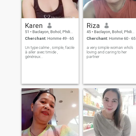
Karen
Riza
51
•
Baclayon, Bohol, Philippines
45
•
Baclayon, Bohol, Philippines
Cherchant:
Homme 49 - 65
Cherchant:
Homme 60 - 65
Un type calme , simple, facile
a very simple woman who's
à aller avec timide ,
loving and caring to her
généreux...
partner