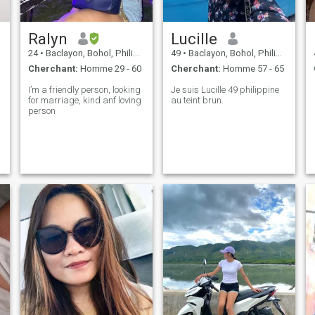
Ralyn
Lucille
24
•
Baclayon, Bohol, Philippines
49
•
Baclayon, Bohol, Philippines
Cherchant:
Homme 29 - 60
Cherchant:
Homme 57 - 65
I’m a friendly person, looking
Je suis Lucille 49 philippine
for marriage, kind anf loving
au teint brun.
person