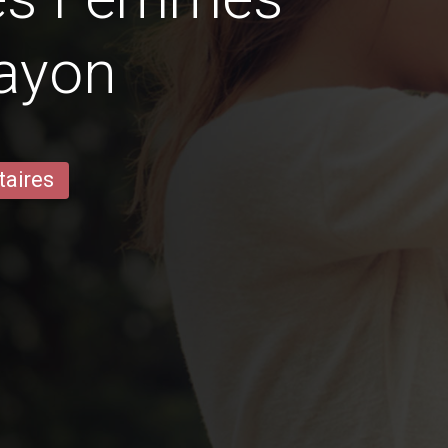
ayon
taires