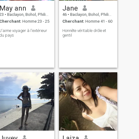
May ann
Jane
23
•
Baclayon, Bohol, Philippines
46
•
Baclayon, Bohol, Philippines
Cherchant:
Homme 23 - 25
Cherchant:
Homme 41 - 60
J'aime voyager à l'extérieur
Honnête véritable drôle et
du pays
gentil
Juvey
Laiza