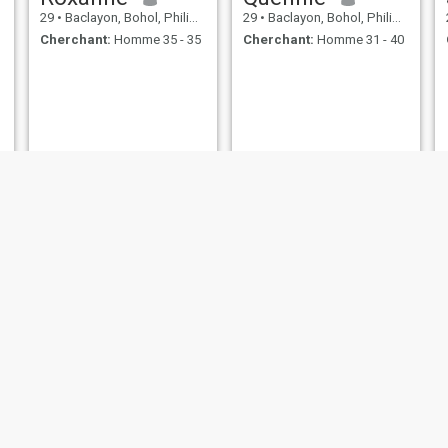
29
•
Baclayon, Bohol, Philippines
29
•
Baclayon, Bohol, Philippines
Cherchant:
Homme 35 - 35
Cherchant:
Homme 31 - 40
Tina
Anna
37
•
Baclayon, Bohol, Philippines
38
•
Baclayon, Bohol, Philippines