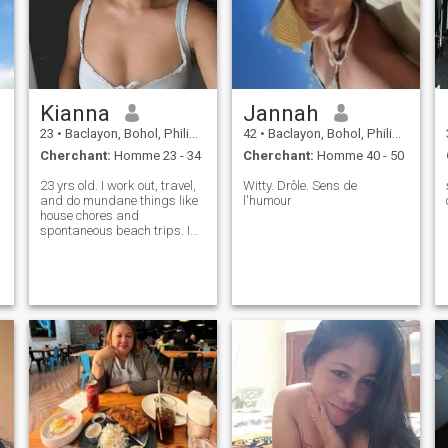
Kianna
Jannah
23
•
Baclayon, Bohol, Philippines
42
•
Baclayon, Bohol, Philippines
Cherchant:
Homme 23 - 34
Cherchant:
Homme 40 - 50
23 yrs old. I work out, travel,
Witty. Drôle. Sens de
and do mundane things like
l'humour
house chores and
spontaneous beach trips. I
also have 2 dogs whom I love
very much.