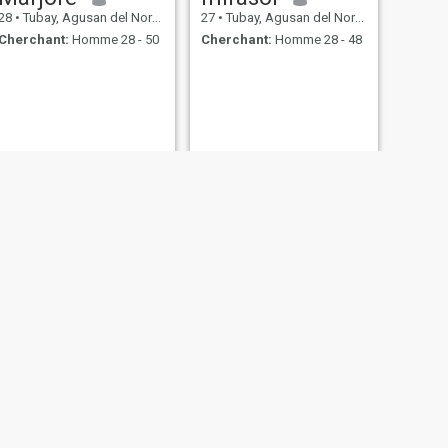
28
•
Tubay, Agusan del Norte, Philippines
27
•
Tubay, Agusan del Norte, Philippines
Cherchant:
Homme 28 - 50
Cherchant:
Homme 28 - 48
SUIVANT
Charmaine
30
•
Tubay, Agusan del Norte, Philippines