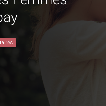
bay
taires