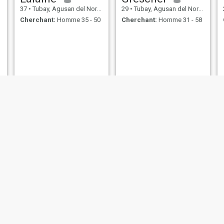
37
•
Tubay, Agusan del Norte, Philippines
29
•
Tubay, Agusan del Norte, Philippines
Cherchant:
Homme 35 - 50
Cherchant:
Homme 31 - 58
lucila
Gladis
25
•
Tubay, Agusan del Norte, Philippines
26
•
Tubay, Agusan del Norte, Philippines