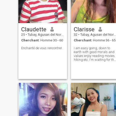
Claudette
Clarisse
25
•
Tubay, Agusan del Norte, Philippines
32
•
Tubay, Agusan del Norte, Philippines
Cherchant:
Homme 30 - 60
Cherchant:
Homme 36 - 65
Enchanté de vous rencontrer.
I am easy going, down to
earth with good morals and
values enjoy reading movies
hiking etc. I'm waiting for the
right man to step into my life.
I would like a long term
serious relationship, that
isn't filled with drama.