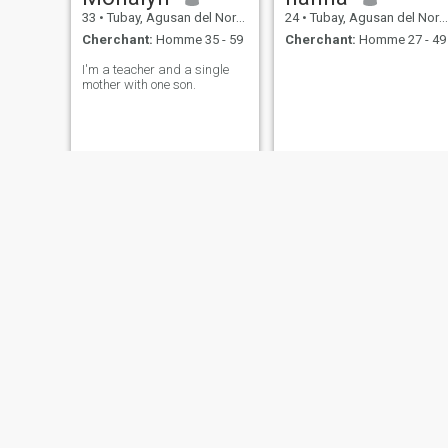
33
•
Tubay, Agusan del Norte, Philippines
24
•
Tubay, Agusan del Norte, Philippines
Cherchant:
Homme 35 - 59
Cherchant:
Homme 27 - 49
I'm a teacher and a single
mother with one son.
Realyn
april
21
•
Tubay, Sarangani, Philippines
38
•
Tubay, Agusan del Norte, Philippines