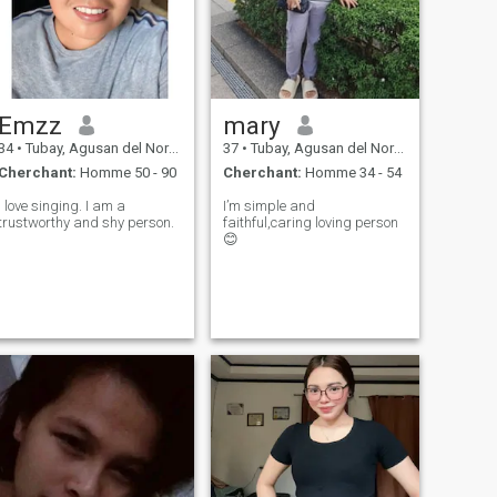
Emzz
mary
34
•
Tubay, Agusan del Norte, Philippines
37
•
Tubay, Agusan del Norte, Philippines
Cherchant:
Homme 50 - 90
Cherchant:
Homme 34 - 54
I love singing. I am a
I’m simple and
trustworthy and shy person.
faithful,caring loving person
😊