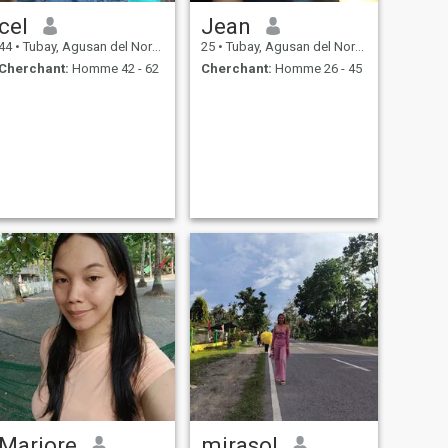
cel
Jean
44
•
Tubay, Agusan del Norte, Philippines
25
•
Tubay, Agusan del Norte, Philippines
Cherchant:
Homme 42 - 62
Cherchant:
Homme 26 - 45
Marjore
mirasol