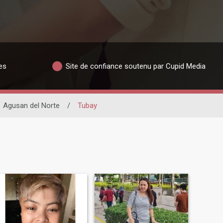
es
Site de confiance soutenu par Cupid Media
Agusan del Norte
/
Tubay