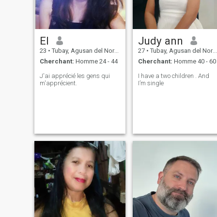
El
Judy ann
23
•
Tubay, Agusan del Norte, Philippines
27
•
Tubay, Agusan del Norte, Philippines
Cherchant:
Homme 24 - 44
Cherchant:
Homme 40 - 60
J'ai apprécié les gens qui
I have a two children . And
m'apprécient.
I’m single