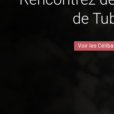
de Tu
Voir les Céliba