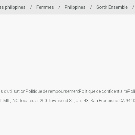
s philippines
/
Femmes
/
Philippines
/
Sortir Ensemble
/
s d’utilisation
Politique de remboursement
Politique de confidentialité
Pol
IL MIL, INC. located at 200 Townsend St., Unit 43, San Francisco CA 94