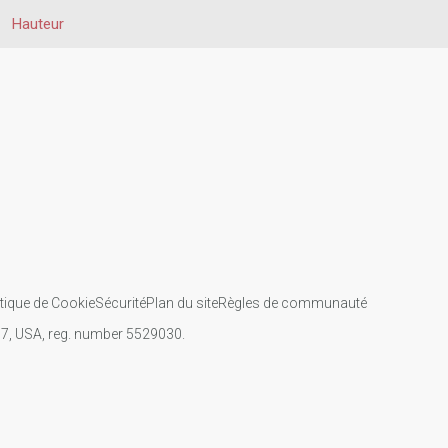
Hauteur
itique de Cookie
Sécurité
Plan du site
Règles de communauté
107, USA, reg. number 5529030.