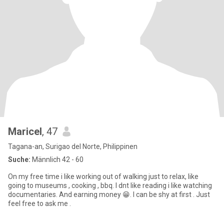
Maricel
, 47
Tagana-an, Surigao del Norte, Philippinen
Suche:
Männlich 42 - 60
On my free time i like working out of walking just to relax, like
going to museums , cooking , bbq. I dnt like reading i like watching
documentaries. And earning money 😁. I can be shy at first . Just
feel free to ask me .