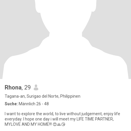
Rhona
, 29
Tagana-an, Surigao del Norte, Philippinen
Suche:
Männlich 26 - 48
I want to explore the world, to live without judgement, enjoy life
everyday. I hope one day i will meet my LIFE TIME PARTNER,
MYLOVE AND MY HOME!!! 😍🙏😘