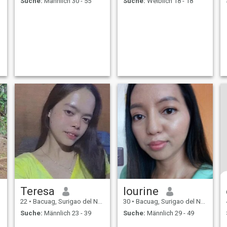
Suche:
Männlich 30 - 55
Suche:
Weiblich 18 - 18
Teresa
lourine
22
•
Bacuag, Surigao del Norte, Philippinen
30
•
Bacuag, Surigao del Norte, Philippinen
Suche:
Männlich 23 - 39
Suche:
Männlich 29 - 49