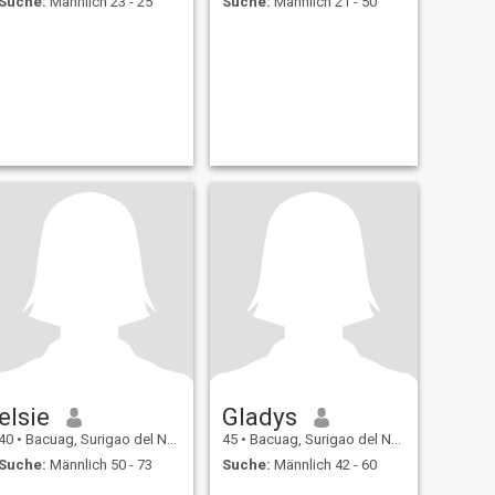
Suche:
Männlich 23 - 25
Suche:
Männlich 21 - 50
elsie
Gladys
40
•
Bacuag, Surigao del Norte, Philippinen
45
•
Bacuag, Surigao del Norte, Philippinen
Suche:
Männlich 50 - 73
Suche:
Männlich 42 - 60