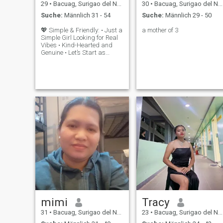
29
•
Bacuag, Surigao del Norte, Philippinen
30
•
Bacuag, Surigao del Norte, Philippinen
Suche:
Männlich 31 - 54
Suche:
Männlich 29 - 50
💖 Simple & Friendly: • Just a
a mother of 3
Simple Girl Looking for Real
Vibes • Kind-Hearted and
Genuine • Let’s Start as
Friends and See Where It
Goes • Loyal, Sweet, and
Ready for Something Real •
Short, Sweet, and Worth
Getting to Know
mimi
Tracy
31
•
Bacuag, Surigao del Norte, Philippinen
23
•
Bacuag, Surigao del Norte, Philippinen