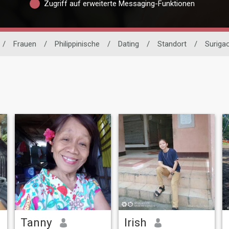
Zugriff auf erweiterte Messaging-Funktionen
/
Frauen
/
Philippinische
/
Dating
/
Standort
/
Surigao
Tanny
Irish