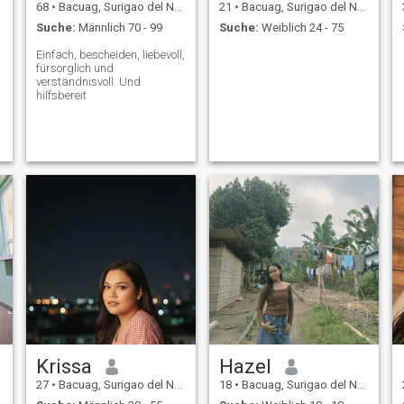
68
•
Bacuag, Surigao del Norte, Philippinen
21
•
Bacuag, Surigao del Norte, Philippinen
Suche:
Männlich 70 - 99
Suche:
Weiblich 24 - 75
Einfach, bescheiden, liebevoll,
fürsorglich und
verständnisvoll. Und
hilfsbereit
Krissa
Hazel
27
•
Bacuag, Surigao del Norte, Philippinen
18
•
Bacuag, Surigao del Norte, Philippinen