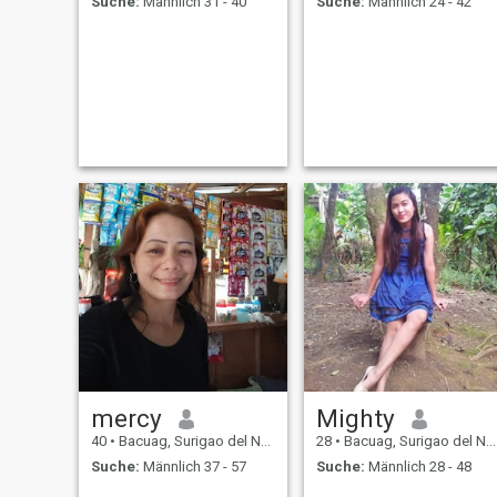
Suche:
Männlich 31 - 40
Suche:
Männlich 24 - 42
mercy
Mighty
40
•
Bacuag, Surigao del Norte, Philippinen
28
•
Bacuag, Surigao del Norte, Philippinen
Suche:
Männlich 37 - 57
Suche:
Männlich 28 - 48