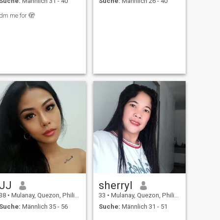
Suche:
Männlich 31 - 40
Suche:
Männlich 26 - 40
dm me for 🫣
JJ
sherryl
38
•
Mulanay, Quezon, Philippinen
33
•
Mulanay, Quezon, Philippinen
Suche:
Männlich 35 - 56
Suche:
Männlich 31 - 51