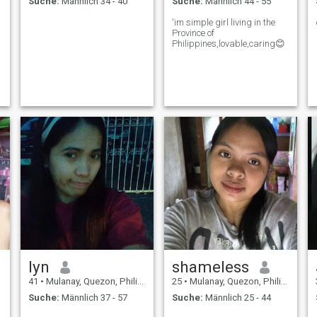
Suche:
Männlich 34 - 40
Suche:
Männlich 44 - 55
'im simple girl living in the
Province of
Philippines,lovable,caring😊
lyn
shameless
41
•
Mulanay, Quezon, Philippinen
25
•
Mulanay, Quezon, Philippinen
Suche:
Männlich 37 - 57
Suche:
Männlich 25 - 44