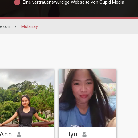
Eine vertrauenswürdige Webseite von Cupid Media
ezon
/
Mulanay
Ann
Erlyn