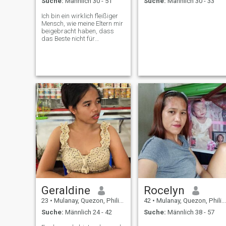
Suche:
Männlich 30 - 51
Suche:
Männlich 30 - 33
Ich bin ein wirklich fleißiger
Mensch, wie meine Eltern mir
beigebracht haben, dass
das Beste nicht für
diejenigen kommt, die
warten, sondern für
diejenigen, die täglich etwas
tun, um ihre Träume und
Ziele zu erreichen, selbst in
winzigen Schritten. Ich
arbeite nicht nur hart,
sondern erlaube mir,
dankbar für meine Arbeit zu
sein, und entspanne mich mit
derselben Freude wie ich
arbeite. Ich möchte jemanden
finden, der für mich geeignet
ist, diese Momente der
Alltagsmagie zu genießen,
genannt Leben zusammen.
Ich hoffe sehr, dass diese
Dating-Seite auf mich wartet,
genau so einen Mann
Geraldine
Rocelyn
23
•
Mulanay, Quezon, Philippinen
42
•
Mulanay, Quezon, Philippinen
Suche:
Männlich 24 - 42
Suche:
Männlich 38 - 57