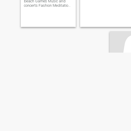
beach Games Music and
concerts Fashion Meditation
and yoga Nature Hockey
Films Fishing and Hunting
Museums and Arts
Kayie
34
•
Mulanay,
Suche:
Mä