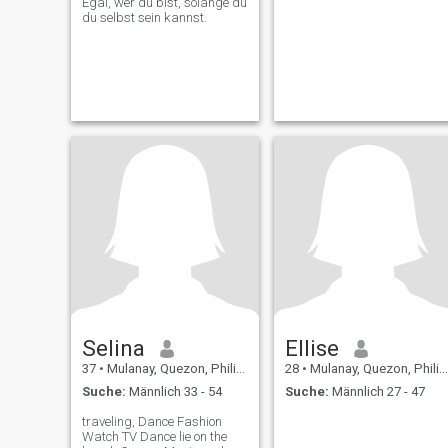
Egal, wer du bist, solange du
du selbst sein kannst.
Selina
Ellise
37
•
Mulanay, Quezon, Philippinen
28
•
Mulanay, Quezon, Philippinen
Suche:
Männlich 33 - 54
Suche:
Männlich 27 - 47
traveling, Dance Fashion
Watch TV Dance lie on the