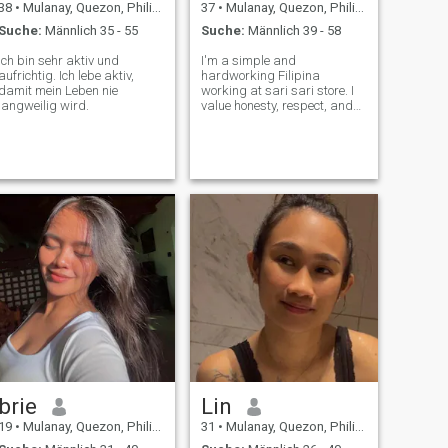
38
•
Mulanay, Quezon, Philippinen
37
•
Mulanay, Quezon, Philippinen
Suche:
Männlich 35 - 55
Suche:
Männlich 39 - 58
Ich bin sehr aktiv und
I'm a simple and
aufrichtig. Ich lebe aktiv,
hardworking Filipina
damit mein Leben nie
working at sari sari store. I
langweilig wird.
value honesty, respect, and
family. I'm looking for
someone serious who wants
real and lasting relationship.
brie
Lin
19
•
Mulanay, Quezon, Philippinen
31
•
Mulanay, Quezon, Philippinen