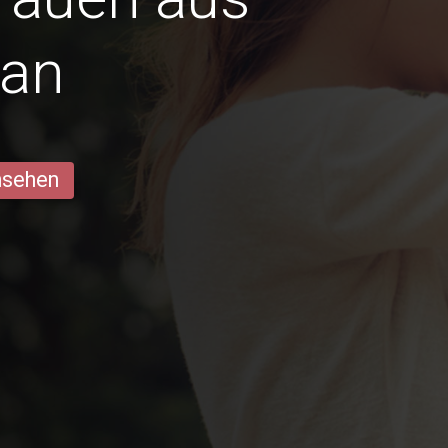
an
ansehen