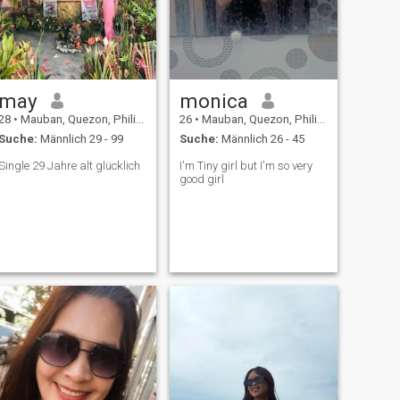
may
monica
28
•
Mauban, Quezon, Philippinen
26
•
Mauban, Quezon, Philippinen
Suche:
Männlich 29 - 99
Suche:
Männlich 26 - 45
Single 29 Jahre alt glücklich
I'm Tiny girl but I'm so very
good girl