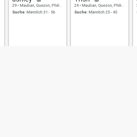
29
•
Mauban, Quezon, Philippinen
24
•
Mauban, Quezon, Philippinen
Suche:
Männlich 31 - 56
Suche:
Männlich 25 - 45
Ei zha
Christine
35
•
Mauban, Quezon, Philippinen
21
•
Mauban, Quezon, Philippinen