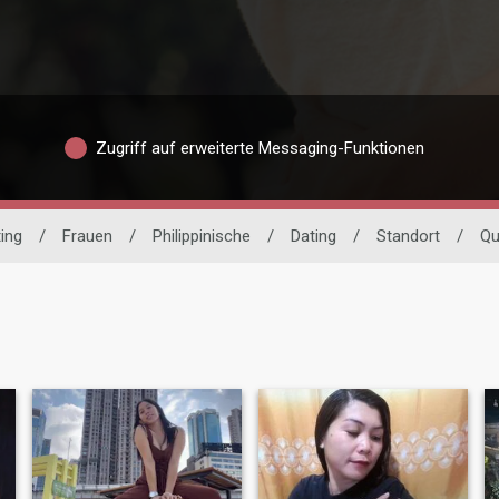
Zugriff auf erweiterte Messaging-Funktionen
ting
/
Frauen
/
Philippinische
/
Dating
/
Standort
/
Qu