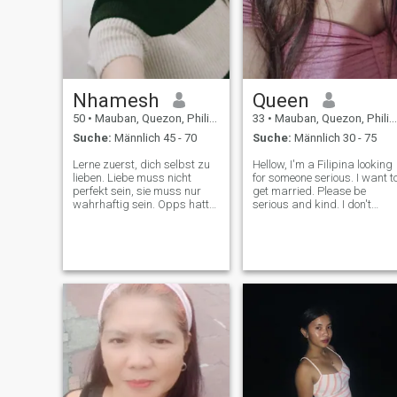
Nhamesh
Queen
50
•
Mauban, Quezon, Philippinen
33
•
Mauban, Quezon, Philippinen
Suche:
Männlich 45 - 70
Suche:
Männlich 30 - 75
Lerne zuerst, dich selbst zu
Hellow, I'm a Filipina looking
lieben. Liebe muss nicht
for someone serious. I want t
perfekt sein, sie muss nur
get married. Please be
wahrhaftig sein. Opps hatte
serious and kind. I don't
sich bei meinem Alter geirrt.
want to be fooled. I don't
Ich bin 57. "In einer
want to be hurt anymore.
Beziehung geht es nicht um
Take note. I'm loyal and
Alter, nicht um Entfernung
caring. I'm sweet and have
und nicht darum, jeden Tag
good manners. I hope I can
zu kommunizieren. Es geht
find som
um "Vertrauen" und
"Loyalität". Das "Vertrauen"
der Frau zu ihrem Mann und
die "Loyalität" des Mannes
zu seiner Frau.