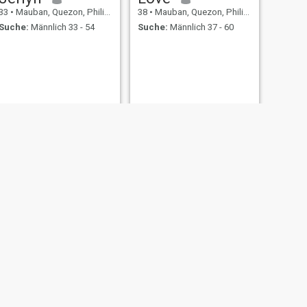
33
•
Mauban, Quezon, Philippinen
38
•
Mauban, Quezon, Philippinen
Suche:
Männlich 33 - 54
Suche:
Männlich 37 - 60
WEITER
Jenny
20
•
Mauban, Quezon, Philippinen