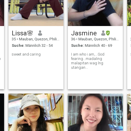
Lissa🌸
Jasmine
35
•
Mauban, Quezon, Philippinen
36
•
Mauban, Quezon, Philippinen
Suche:
Männlich 32 - 54
Suche:
Männlich 40 - 69
sweet and caring
I am who i am,...God
o
fearing...madaling
malapitan wag lng
utangan...