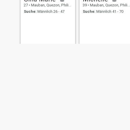
27
•
Mauban, Quezon, Philippinen
39
•
Mauban, Quezon, Philippinen
Suche:
Männlich 26 - 47
Suche:
Männlich 41 - 70
mhia
Virginia
33
•
Mauban, Quezon, Philippinen
52
•
Mauban, Quezon, Philippinen