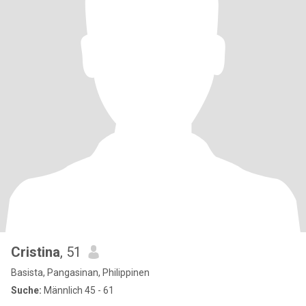
Cristina
, 51
Basista, Pangasinan, Philippinen
Suche:
Männlich 45 - 61