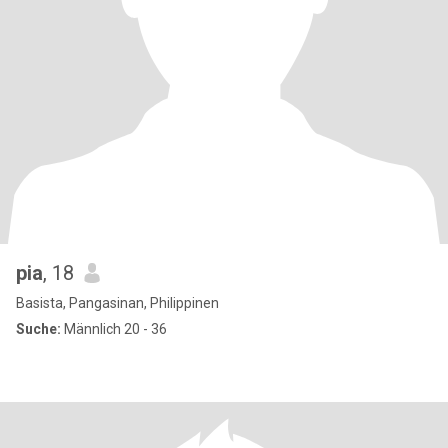
pia
, 18
Basista, Pangasinan, Philippinen
Suche:
Männlich 20 - 36