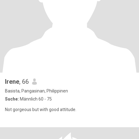
Irene
, 66
Basista, Pangasinan, Philippinen
Suche:
Männlich 60 - 75
Not gorgeous but with good attitude.