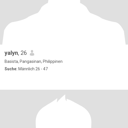
yalyn
, 26
Basista, Pangasinan, Philippinen
Suche:
Männlich 26 - 47