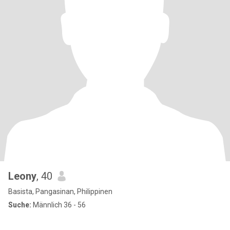
Leony
, 40
Basista, Pangasinan, Philippinen
Suche:
Männlich 36 - 56