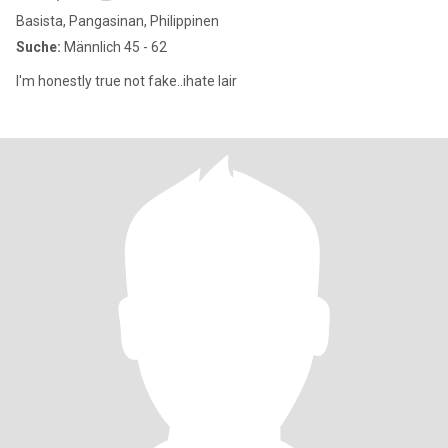
Basista, Pangasinan, Philippinen
Suche:
Männlich 45 - 62
I'm honestly true not fake..ihate lair