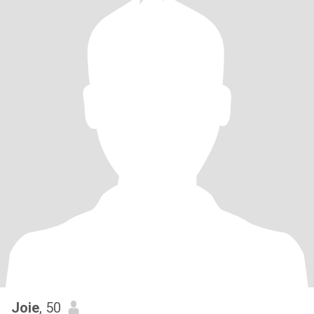
Joie
, 50