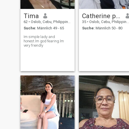
Tima
Catherine pugoy
62
•
Oslob, Cebu, Philippinen
35
•
Oslob, Cebu, Philippinen
Suche:
Männlich 49 - 65
Suche:
Männlich 50 - 80
Im simple lady and
honest.lm god fearing.lm
very friendly