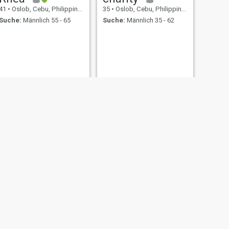
41
•
Oslob, Cebu, Philippinen
35
•
Oslob, Cebu, Philippinen
Suche:
Männlich 55 - 65
Suche:
Männlich 35 - 62
WEITER
Kristelle
18
•
Oslob, Cebu, Philippinen