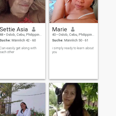
Settie Asia
Marie
48
•
Oslob, Cebu, Philippinen
40
•
Oslob, Cebu, Philippinen
Suche:
Männlich 42 - 60
Suche:
Männlich 50 - 61
Can easily get along with
i simply ready to learn about
each other
you