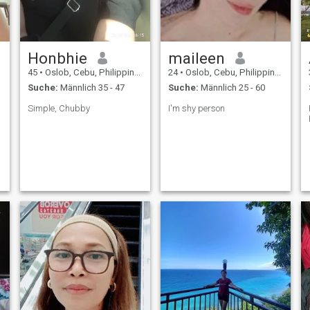
Honbhie
maileen
45
•
Oslob, Cebu, Philippinen
24
•
Oslob, Cebu, Philippinen
Suche:
Männlich 35 - 47
Suche:
Männlich 25 - 60
Simple, Chubby
I'm shy person