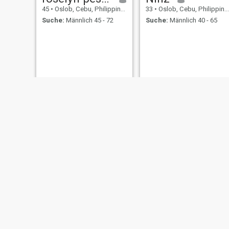
45
•
Oslob, Cebu, Philippinen
33
•
Oslob, Cebu, Philippinen
Suche:
Männlich 45 - 72
Suche:
Männlich 40 - 65
Settie Asia Pangolima
abby
48
•
Oslob, Cebu, Philippinen
36
•
Oslob, Cebu, Philippinen