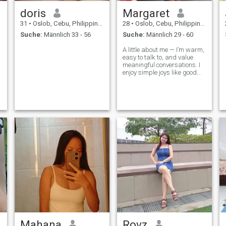
doris
Margaret
31
•
Oslob, Cebu, Philippinen
28
•
Oslob, Cebu, Philippinen
Suche:
Männlich 33 - 56
Suche:
Männlich 29 - 60
A little about me — I’m warm,
easy to talk to, and value
meaningful conversations. I
enjoy simple joys like good
coffee, deep talks, and
peaceful evenings. I’m
affectionate, loyal, and
naturally nurturing. I admire
a man who leads with
confidence and
Mahana
Rovz