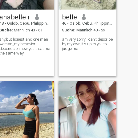
anabelle r
belle
48
•
Oslob, Cebu, Philippinen
46
•
Oslob, Cebu, Philippinen
Suche:
Männlich 43 - 61
Suche:
Männlich 40 - 59
shy,but honest,and one man
am very sorry I can't describe
woman,,my behavior
by my own,it's up to you to
depends on how you treat me
judge me
the same way