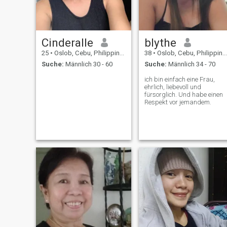
Cinderalle
blythe
25
•
Oslob, Cebu, Philippinen
38
•
Oslob, Cebu, Philippinen
Suche:
Männlich 30 - 60
Suche:
Männlich 34 - 70
ich bin einfach eine Frau,
ehrlich, liebevoll und
fürsorglich. Und habe einen
Respekt vor jemandem.