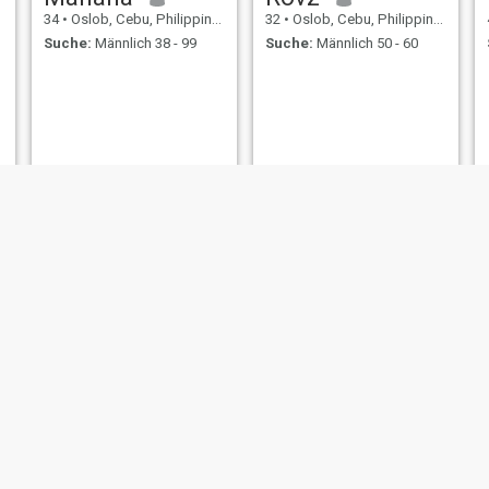
34
•
Oslob, Cebu, Philippinen
32
•
Oslob, Cebu, Philippinen
Suche:
Männlich 38 - 99
Suche:
Männlich 50 - 60
Nicanora ferrer
rovelyn
42
•
Oslob, Cebu, Philippinen
27
•
Oslob, Cebu, Philippinen