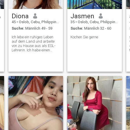
Diona
Jasmen
45
•
Oslob, Cebu, Philippinen
35
•
Oslob, Cebu, Philippinen
Suche:
Männlich 49 - 59
Suche:
Männlich 32 - 60
Ich lebe ein ruhiges Leben
Kochen Sie gerne
auf dem Land und arbeite
von zu Hause aus als ESL-
Lehrerin. Ich habe einen
Hund und sieben Katzen, die
mir Gesellschaft leisten. Ich
liebe es, durch Zumba,
Training und lange
Spaziergänge aktiv zu
bleiben. Ich suche jemanden,
den ich lieben und mit dem
ich das Leben teilen kann.