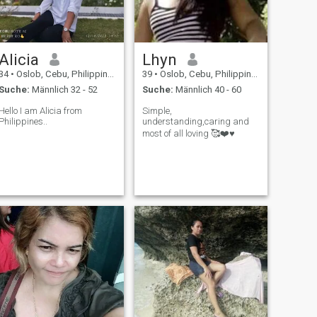
Alicia
Lhyn
34
•
Oslob, Cebu, Philippinen
39
•
Oslob, Cebu, Philippinen
Suche:
Männlich 32 - 52
Suche:
Männlich 40 - 60
Hello I am Alicia from
Simple,
Philippines..
understanding,caring and
most of all loving 🥰❤️♥️