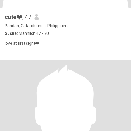
cute❤️
, 47
Pandan, Catanduanes, Philippinen
Suche:
Männlich 47 - 70
love at first sight❤️