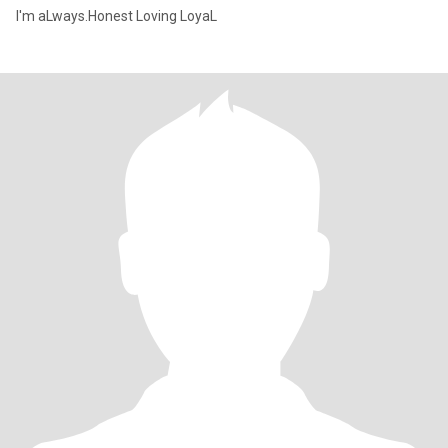
I'm aLways.Honest Loving LoyaL