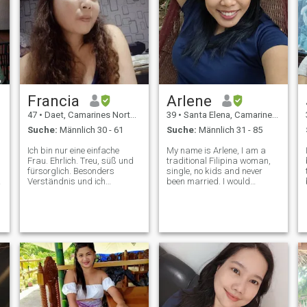
Francia
Arlene
47
•
Daet, Camarines Norte, Philippinen
39
•
Santa Elena, Camarines Norte, Philippinen
Suche:
Männlich 30 - 61
Suche:
Männlich 31 - 85
Ich bin nur eine einfache
My name is Arlene, I am a
Frau. Ehrlich. Treu, süß und
traditional Filipina woman,
fürsorglich. Besonders
single, no kids and never
Verständnis und ich
been married. I would
respektiere, wenn die
decribe myself as honest,
Kulturen, die man hat nur ein
trustworthy, warm, genuine,
paar Witze. lächelnd ist es
friendly, loving, simple, down
wichtig für mich das Leben
to earth, caring, sweet,
ist kurz... und vor allem ist es
hardworking, open minded,
familienorientiert... und Gott
affectionate
ich fürchte, aber ich kann
nicht verlangen, dass ich
perfekt bin. Gott ist nur die
perfekte, keine
d
materialistische Frau. ich
hasse Frauen, die nur Geld