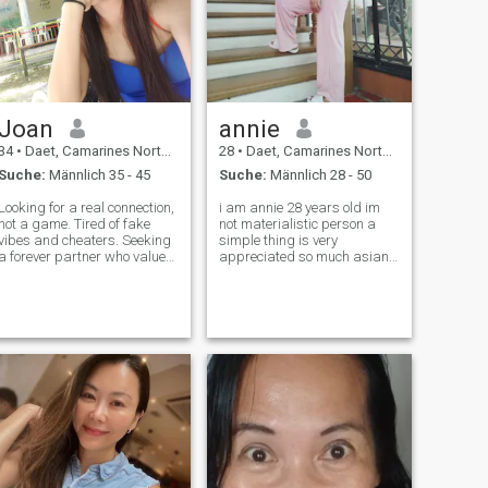
Joan
annie
34
•
Daet, Camarines Norte, Philippinen
28
•
Daet, Camarines Norte, Philippinen
Suche:
Männlich 35 - 45
Suche:
Männlich 28 - 50
Looking for a real connection,
i am annie 28 years old im
not a game. Tired of fake
not materialistic person a
vibes and cheaters. Seeking
simple thing is very
a forever partner who values
appreciated so much asian
loyalty, honesty, consistency,
from philippines but
and respect. 💕.I am loving
currently im here in saudi for
person. I love to cook, I like to
working as a hairdresser .
go for walks and loving
Im a single mom not married
family. I am simple
and im here for something
serious so if yo