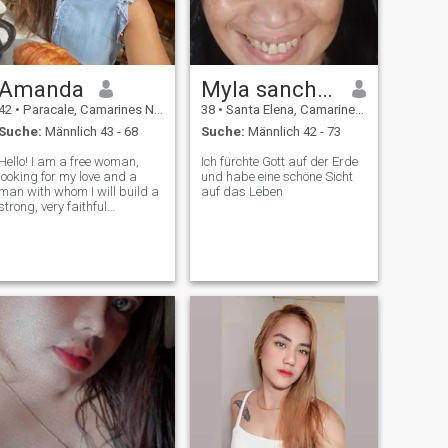
Amanda
Myla sanchez
42
•
Paracale, Camarines Norte, Philippinen
38
•
Santa Elena, Camarines Norte, Philippinen
Suche:
Männlich 43 - 68
Suche:
Männlich 42 - 73
Hello! I am a free woman,
Ich fürchte Gott auf der Erde
looking for my love and a
und habe eine schöne Sicht
man with whom I will build a
auf das Leben
strong, very faithful
relationship, filled with love,
respect and understanding. I
am very easy-going, positive
and cheerful. I treat life and
people easily, accepting