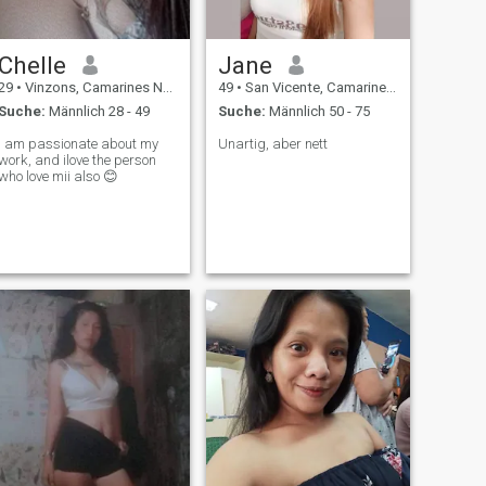
Chelle
Jane
29
•
Vinzons, Camarines Norte, Philippinen
49
•
San Vicente, Camarines Norte, Philippinen
Suche:
Männlich 28 - 49
Suche:
Männlich 50 - 75
I am passionate about my
Unartig, aber nett
work, and ilove the person
who love mii also 😊