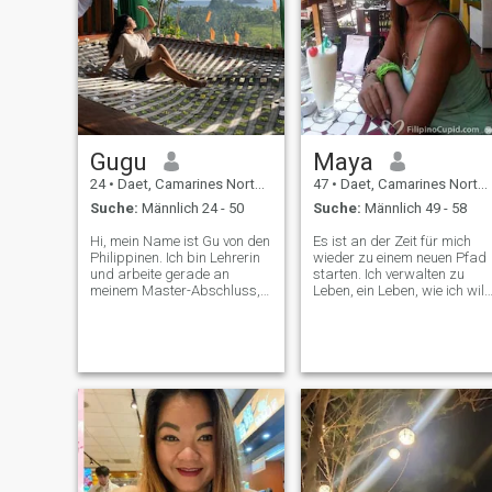
Gugu
Maya
24
•
Daet, Camarines Norte, Philippinen
47
•
Daet, Camarines Norte, Philippinen
Suche:
Männlich 24 - 50
Suche:
Männlich 49 - 58
Hi, mein Name ist Gu von den
Es ist an der Zeit für mich
Philippinen. Ich bin Lehrerin
wieder zu einem neuen Pfad
und arbeite gerade an
starten. Ich verwalten zu
meinem Master-Abschluss,
Leben, ein Leben, wie ich will,
also wenn ich für eine Weile
und ich bin stolz darauf. Ich
verschwinde, bin ich
bin zurückgekehrt in
wahrscheinlich in Lesungen
Übersee Arbeiter und ich
vergraben oder überzeuge
hart arbeiten, meinen
mich, dass Termine nur
Lebensunterhalt zu
Vorschläge sind Lol. Was ist
verdienen. Ich Tennis spielen
das für ein Scherz?. Es
fast jeden Tag gesund zu
macht Spaß, mit mir
bleiben und ich Wandern
zusammen zu sein (ich habe
und Tauchen, wenn ich kann.
einen guten Sinn für Humor)
Ich eine ausgehende Person
und ich bin fürsorglich. Ich
bin, ich mag es zu reisen un
liebe auch warme
mit den Einheimischen in