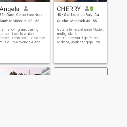
Angela
CHERRY
35
•
Daet, Camarines Norte, Philippinen
40
•
San Lorenzo Ruiz, Camarines Norte, Philippinen
Suche:
Männlich 32 - 52
Suche:
Männlich 40 - 55
I am a loving and caring
Gute, alleinerziehende Mutter,
person. Love to watch
mutig, stark,
movies. I can cook. I also love
vertrauenswürdige Person,
music. Love to cuddle and
ehrliche, unabhängige Frau,
kisses too.
geschäftsorientiert,
selbständig, arbeitet, um
eine bessere Person zu sein,
ich Auf der Suche nach
meiner BESTER Hälfte für
immer ️
WEITER