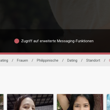
Zugriff auf erweiterte Messaging-Funktionen
Dating
/
Frauen
/
Philippinische
/
Dating
/
Standort
/