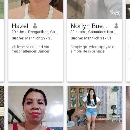
Hazel
Norlyn Bueno
29
•
Jose Panganiban, Camarines Norte, Philippinen
33
•
Labo, Camarines Norte, Philippinen
Suche:
Männlich 29 - 35
Suche:
Männlich 31 - 51
Ich liebe Musik und bin
Simple girl who happy to a
freischaffender Sänger
simple life in privince