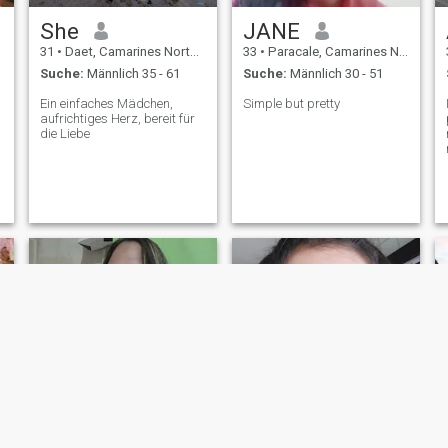
She
JANE
31
•
Daet, Camarines Norte, Philippinen
33
•
Paracale, Camarines Norte, Philippinen
Suche:
Männlich 35 - 61
Suche:
Männlich 30 - 51
Ein einfaches Mädchen,
Simple but pretty
aufrichtiges Herz, bereit für
die Liebe