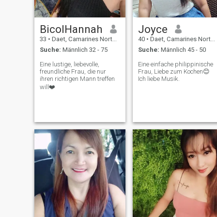
BicolHannah
Joyce
33
•
Daet, Camarines Norte, Philippinen
40
•
Daet, Camarines Norte, Philippinen
Suche:
Männlich 32 - 75
Suche:
Männlich 45 - 50
Eine lustige, liebevolle,
Eine einfache philippinische
freundliche Frau, die nur
Frau, Liebe zum Kochen😊
ihren richtigen Mann treffen
Ich liebe Musik.
will❤️