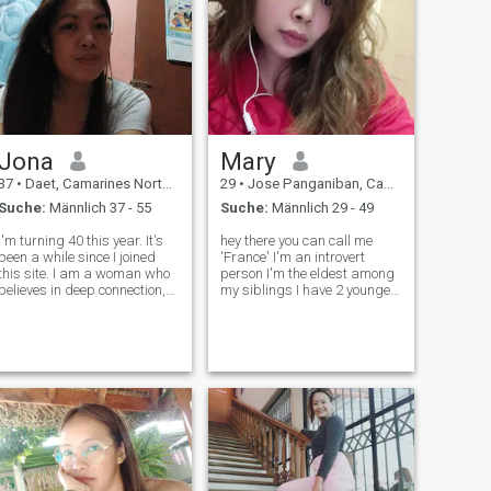
Jona
Mary
37
•
Daet, Camarines Norte, Philippinen
29
•
Jose Panganiban, Camarines Norte, Philippinen
Suche:
Männlich 37 - 55
Suche:
Männlich 29 - 49
I'm turning 40 this year. It's
hey there you can call me
been a while since I joined
'France' I'm an introvert
this site. I am a woman who
person I'm the eldest among
believes in deep connection,
my siblings I have 2 younger
honest love and shared
sisters and 1 brother, I like
laughter. I'm not here to play
singing, reading and
games—I’m looking for the
watching anime I know it's
man I’ll grow old with. Life is
kind of a childish thing but
better when it's share
it's what I am 😊 I prepare
going