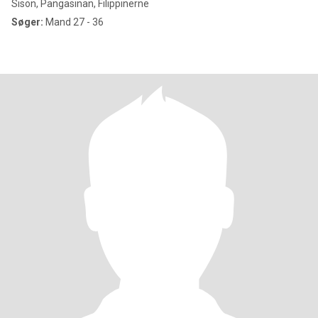
Sison, Pangasinan, Filippinerne
Søger:
Mand 27 - 36