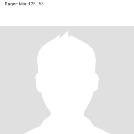
Søger:
Mand 25 - 55