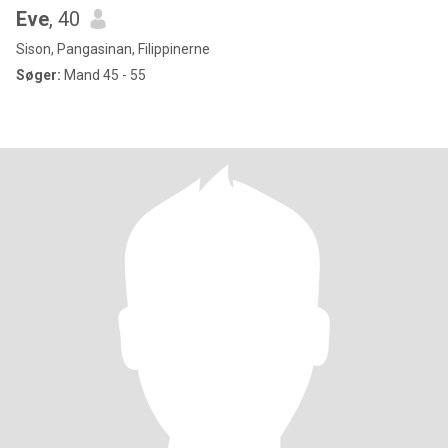
Eve
, 40
Sison, Pangasinan, Filippinerne
Søger:
Mand 45 - 55