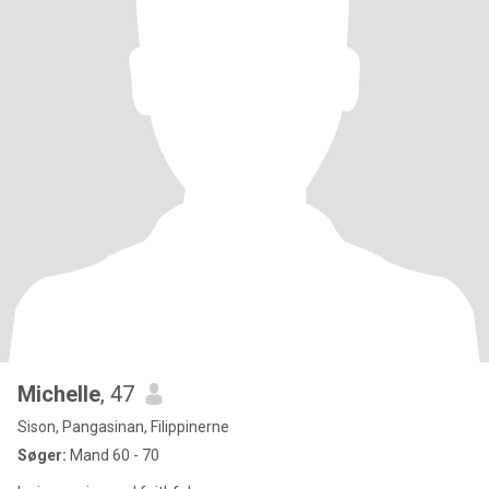
Michelle
, 47
Sison, Pangasinan, Filippinerne
Søger:
Mand 60 - 70