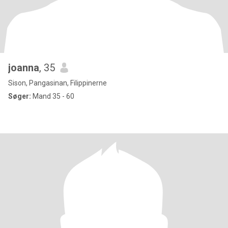
joanna
, 35
Sison, Pangasinan, Filippinerne
Søger:
Mand 35 - 60