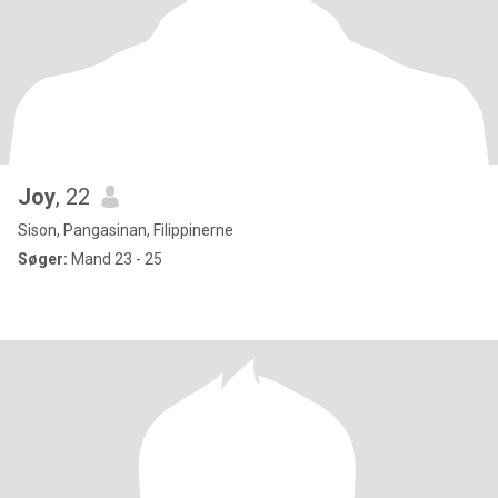
Joy
, 22
Sison, Pangasinan, Filippinerne
Søger:
Mand 23 - 25