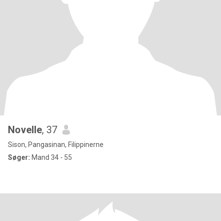
Novelle
, 37
Sison, Pangasinan, Filippinerne
Søger:
Mand 34 - 55