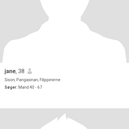
jane
, 38
Sison, Pangasinan, Filippinerne
Søger:
Mand 40 - 67