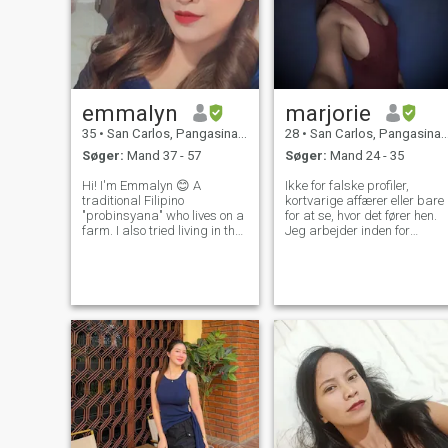
emmalyn
marjorie
35
•
San Carlos, Pangasinan, Filippinerne
28
•
San Carlos, Pangasinan, Filippinerne
Søger:
Mand 37 - 57
Søger:
Mand 24 - 35
Hi! I'm Emmalyn 😊 A
Ikke for falske profiler,
traditional Filipino
kortvarige affærer eller bare
"probinsyana" who lives on a
for at se, hvor det fører hen.
farm. I also tried living in the
Jeg arbejder inden for
city because of my job😉. I
gæstfrihed, så stol på mig
prefer living in the province
Jeg ved, hvordan man byder
coz it's quieter than in the
folk velkommen, men jeg er
city. A strong independent
ikke her for at tjekke jer ind
woman.. Passionate about
og ud. Jeg er eventyrlysten,
every
elsker at udforske nye steder
og jeg søger noget ægte, et
forhold, der kan udvikle sig
til et ægteskab. Hvis du er til
spontane roadtrips, late-
night grin og opbygge noget,
der varer, så tillykke, du har
fundet mig. (Ingen tid til
spillere - det her er ikke en