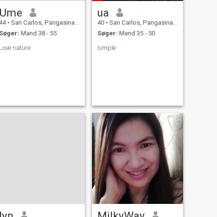
Ume
ua
44
•
San Carlos, Pangasinan, Filippinerne
40
•
San Carlos, Pangasinan, Filippinerne
Søger:
Mand 38 - 55
Søger:
Mand 35 - 50
Love nature
simple
lyn
MilkyWay