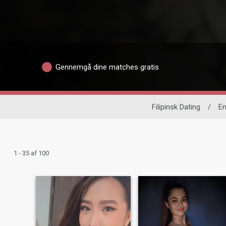
Gennemgå dine matches gratis
Filipinsk Dating
/
En
1 - 35 af 100