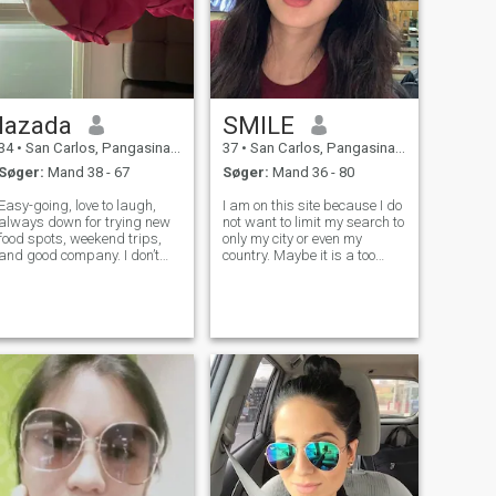
lazada
SMILE
34
•
San Carlos, Pangasinan, Filippinerne
37
•
San Carlos, Pangasinan, Filippinerne
Søger:
Mand 38 - 67
Søger:
Mand 36 - 80
Easy-going, love to laugh,
I am on this site because I do
always down for trying new
not want to limit my search to
food spots, weekend trips,
only my city or even my
and good company. I don’t
country. Maybe it is a too
take life too seriously —
romantic or philosophical
unless it’s about someone
point of view, but I consider
special. Looking for someone
myself a tender, sweet and
fun, caring, and real.
calm woman. I am a very
romantic person. So, if you ar