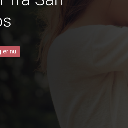
os
ler nu