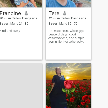
Francine
Tere
20
•
San Carlos, Pangasinan, Filippinerne
42
•
San Carlos, Pangasinan, Filippinerne
Søger:
Mand 21 - 35
Søger:
Mand 35 - 70
Kind and lovely
Hi! I’m someone who enjoys
peaceful days, good
conversations, and simple
joys in life. I value honesty,
respect, and loyalty. I’m a
family-oriented person who
loves to laugh, learn, and
grow. I’m not here to play
games—just looking to meet
someone wh