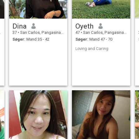
Dina
Oyeth
37
•
San Carlos, Pangasinan, Filippinerne
47
•
San Carlos, Pangasinan, Filippinerne
Søger:
Mand 35 - 42
Søger:
Mand 47 - 70
Loving and Caring