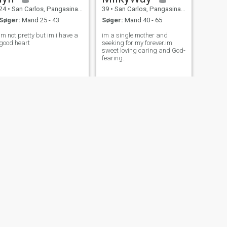
24
•
San Carlos, Pangasinan, Filippinerne
39
•
San Carlos, Pangasinan, Filippinerne
Søger:
Mand 25 - 43
Søger:
Mand 40 - 65
im not pretty but im i have a
im a single mother and
good heart
seeking for my forever.im
sweet loving caring and God-
fearing..
NÆSTE
Lor
55
•
San Carlos, Pangasinan, Filippinerne