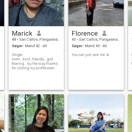
Marick
Florence
48
•
San Carlos, Pangasinan, Filippinerne
43
•
San Carlos, Pangasinan, Filippinerne
Søger:
Mand 42 - 60
Søger:
Mand 45 - 60
Single
You can just ask me ☺️
mom...kind..friendly...god
fearing....by the way thanks
for visiting my profile even
their not like me..its my
pleasure..godbless..i have 2
kids...24 and 14years of
age...if someone here like me
and accept who i am and
,
accept my kids..thank yo