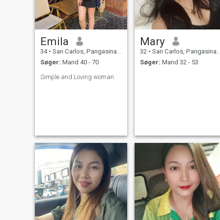
basketballbane).
Emila
Mary
34
•
San Carlos, Pangasinan, Filippinerne
32
•
San Carlos, Pangasinan, Filippinerne
Søger:
Mand 40 - 70
Søger:
Mand 32 - 53
Simple and Loving woman