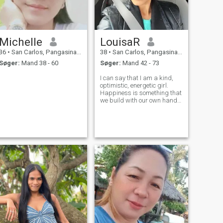
Michelle
LouisaR
36
•
San Carlos, Pangasinan, Filippinerne
38
•
San Carlos, Pangasinan, Filippinerne
Søger:
Mand 38 - 60
Søger:
Mand 42 - 73
I can say that I am a kind,
optimistic, energetic girl.
Happiness is something that
we build with our own hands
step-by-step, dream-by-
dream. True happiness is
something that is created
together! High family values
are an important aspect of
my life,