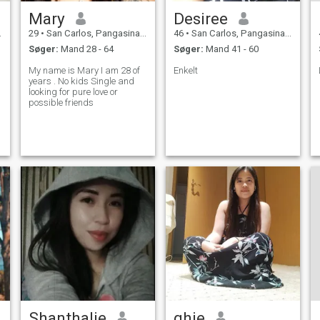
Mary
Desiree
29
•
San Carlos, Pangasinan, Filippinerne
46
•
San Carlos, Pangasinan, Filippinerne
Søger:
Mand 28 - 64
Søger:
Mand 41 - 60
My name is Mary I am 28 of
Enkelt
years . No kids Single and
looking for pure love or
possible friends
Shanthalie
ghie