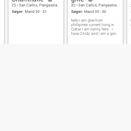
25
•
San Carlos, Pangasinan, Filippinerne
32
•
San Carlos, Pangasinan, Filippinerne
Søger:
Mand 30 - 51
Søger:
Mand 30 - 50
hello I am ghie from
phillipines current living in
Qatar I am nanny here....I
have 2 kids and I am a good
person that's why I don't like
a rude people
annie
jee
21
•
San Carlos, Pangasinan, Filippinerne
31
•
San Carlos, Pangasinan, Filippinerne