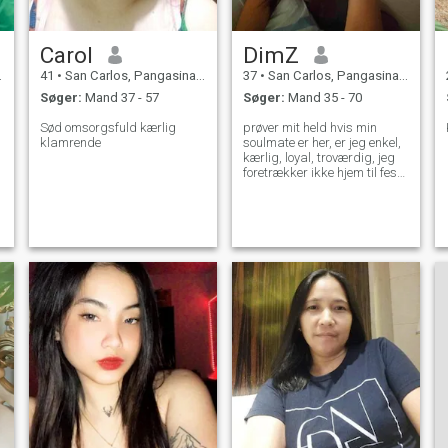
Carol
DimZ
41
•
San Carlos, Pangasinan, Filippinerne
37
•
San Carlos, Pangasinan, Filippinerne
Søger:
Mand 37 - 57
Søger:
Mand 35 - 70
Sød omsorgsfuld kærlig
prøver mit held hvis min
klamrende
soulmate er her, er jeg enkel,
kærlig, loyal, troværdig, jeg
foretrækker ikke hjem til fest,
hvis du vil vide mig mere
bare besked mig, jeg vil ikke
bide. åh jeg hader pervert im
her for seriøs ikke at spille
spil ..