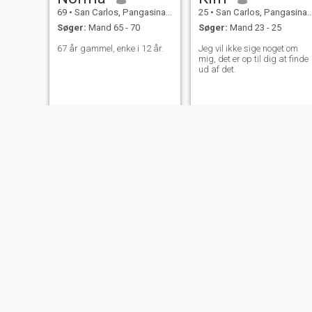
69
•
San Carlos, Pangasinan, Filippinerne
25
•
San Carlos, Pangasinan, Filippinerne
Søger:
Mand 65 - 70
Søger:
Mand 23 - 25
67 år gammel, enke i 12 år.
Jeg vil ikke sige noget om
mig, det er op til dig at finde
ud af det.
Mildred
MariaCharlene
47
•
San Carlos, Pangasinan, Filippinerne
29
•
San Carlos, Pangasinan, Filippinerne