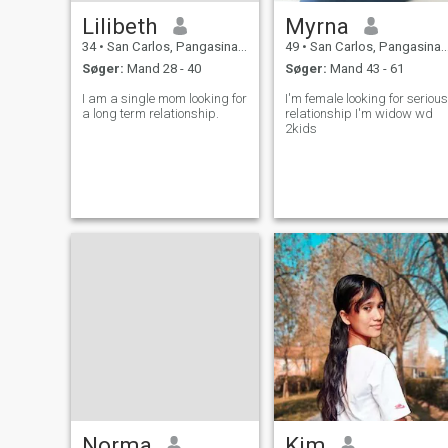
Lilibeth
Myrna
34
•
San Carlos, Pangasinan, Filippinerne
49
•
San Carlos, Pangasinan, Filippinerne
Søger:
Mand 28 - 40
Søger:
Mand 43 - 61
I am a single mom looking for
I'm female looking for serious
a long term relationship.
relationship I'm widow wd
2kids
Norma
Kim