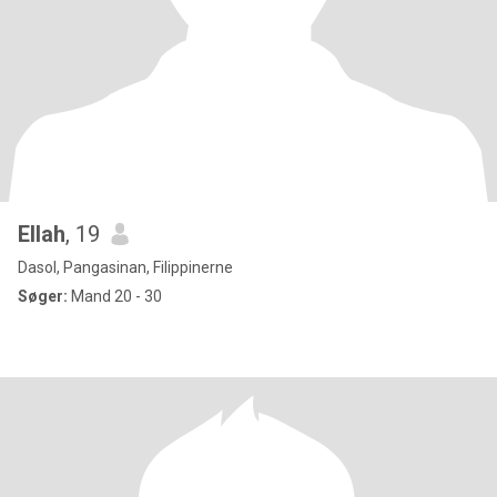
Ellah
, 19
Dasol, Pangasinan, Filippinerne
Søger:
Mand 20 - 30