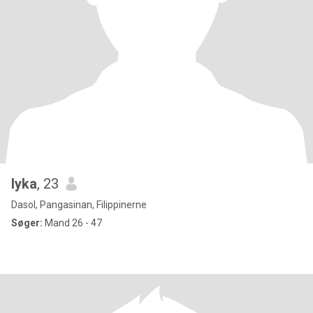
lyka
, 23
Dasol, Pangasinan, Filippinerne
Søger:
Mand 26 - 47