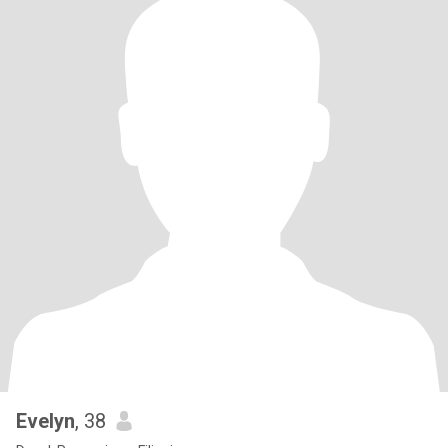
Evelyn
, 38