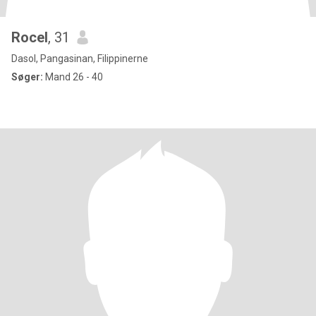
Rocel
, 31
Dasol, Pangasinan, Filippinerne
Søger:
Mand 26 - 40