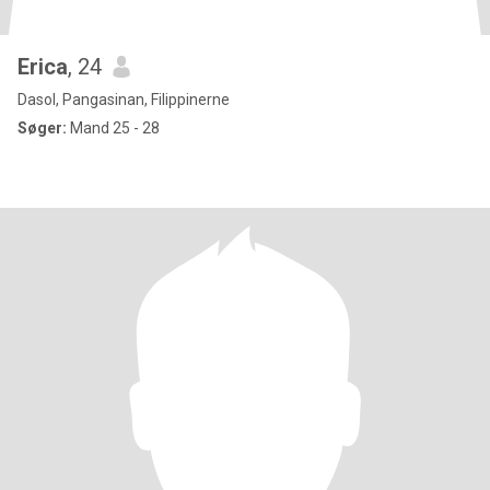
Erica
, 24
Dasol, Pangasinan, Filippinerne
Søger:
Mand 25 - 28