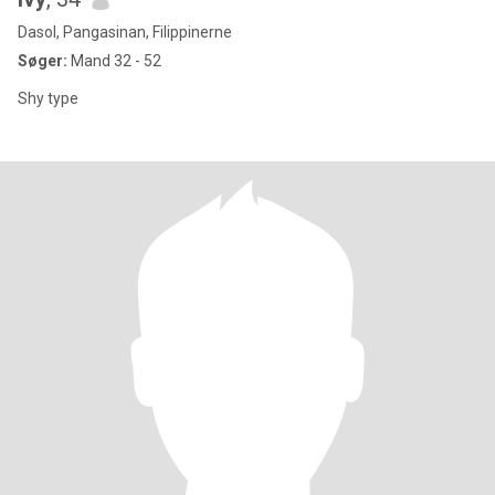
Dasol, Pangasinan, Filippinerne
Søger:
Mand 32 - 52
Shy type