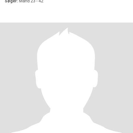
Søger:
Mand 23 - 42