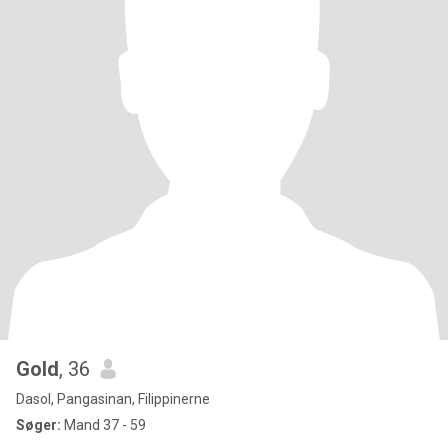
Gold
, 36
Dasol, Pangasinan, Filippinerne
Søger:
Mand 37 - 59