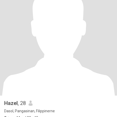
Hazel
, 28
Dasol, Pangasinan, Filippinerne