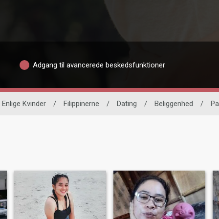
Adgang til avancerede beskedsfunktioner
Enlige Kvinder
/
Filippinerne
/
Dating
/
Beliggenhed
/
Pa