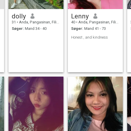
dolly
Lenny
31
•
Anda, Pangasinan, Filippinerne
40
•
Anda, Pangasinan, Filippinerne
Søger:
Mand 34 - 40
Søger:
Mand 41 - 73
Honest , and kindness