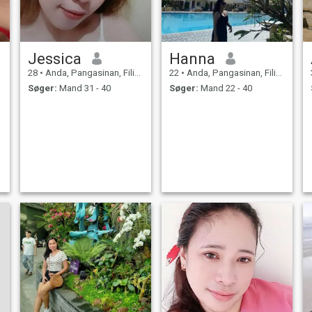
Jessica
Hanna
28
•
Anda, Pangasinan, Filippinerne
22
•
Anda, Pangasinan, Filippinerne
Søger:
Mand 31 - 40
Søger:
Mand 22 - 40