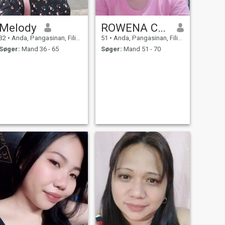
Melody
ROWENA CAPUA
32
•
Anda, Pangasinan, Filippinerne
51
•
Anda, Pangasinan, Filippinerne
Søger:
Mand 36 - 65
Søger:
Mand 51 - 70