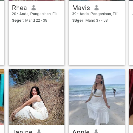
Rhea
Mavis
20
•
Anda, Pangasinan, Filippinerne
39
•
Anda, Pangasinan, Filippinerne
Søger:
Mand 22 - 38
Søger:
Mand 37 - 58
Janine
Apple