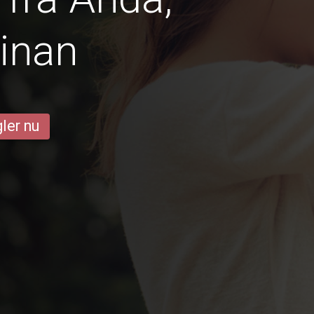
inan
ler nu