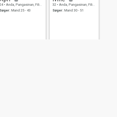
24
•
Anda, Pangasinan, Filippinerne
32
•
Anda, Pangasinan, Filippinerne
Søger:
Mand 25 - 43
Søger:
Mand 30 - 51
NÆSTE
Vanesa Mae
19
•
Anda, Misamis Oriental, Filippinerne