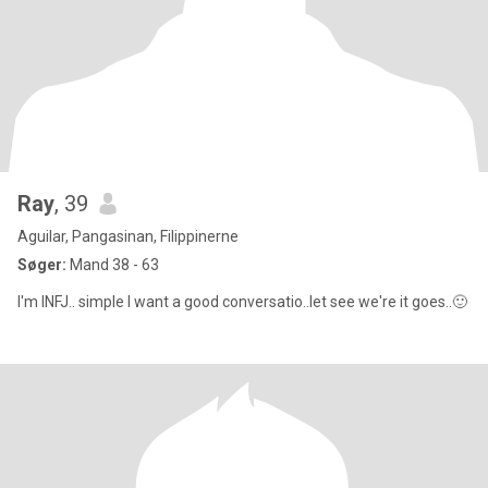
Ray
, 39
Aguilar, Pangasinan, Filippinerne
Søger:
Mand 38 - 63
I'm INFJ.. simple I want a good conversatio..let see we're it goes..🙂