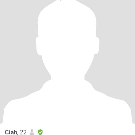
Ciah
, 22