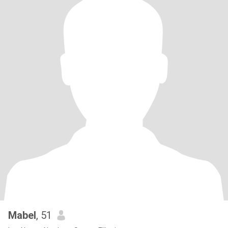
Mabel
, 51