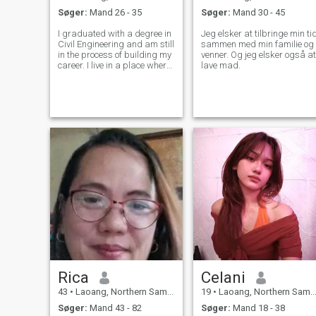
Søger:
Mand 26 - 35
Søger:
Mand 30 - 45
I graduated with a degree in
Jeg elsker at tilbringe min ti
Civil Engineering and am still
sammen med min familie og
in the process of building my
venner. Og jeg elsker også at
career. I live in a place where
lave mad.
the mountains meet the sea
— the views here are
breathtaking, especially if
you’re someone who loves the
beach. I’m a dreamer
Rica
Celani
43
•
Laoang, Northern Samar, Filippinerne
19
•
Laoang, Northern Samar, Filippinerne
Søger:
Mand 43 - 82
Søger:
Mand 18 - 38