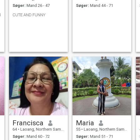
Søger:
Mand 26 - 47
Søger:
Mand 44 - 71
d
CUTE AND FUNNY
Francisca
Maria
64
•
Laoang, Northern Samar, Filippinerne
55
•
Laoang, Northern Samar, Filippinerne
Søger:
Mand 60 - 72
Søger:
Mand 51 - 71