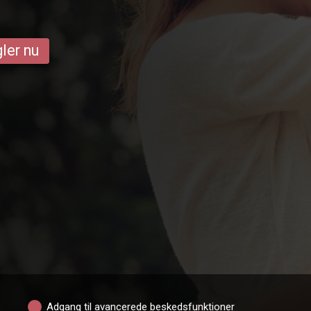
ler nu
Adgang til avancerede beskedsfunktioner