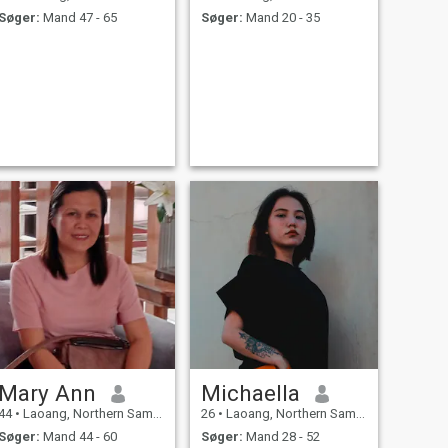
Søger:
Mand 47 - 65
Søger:
Mand 20 - 35
Mary Ann
Michaella
44
•
Laoang, Northern Samar, Filippinerne
26
•
Laoang, Northern Samar, Filippinerne
Søger:
Mand 44 - 60
Søger:
Mand 28 - 52