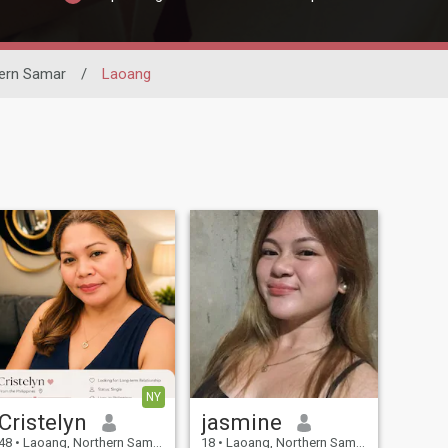
ern Samar
/
Laoang
NY
Cristelyn
jasmine
48
•
Laoang, Northern Samar, Filippinerne
18
•
Laoang, Northern Samar, Filippinerne