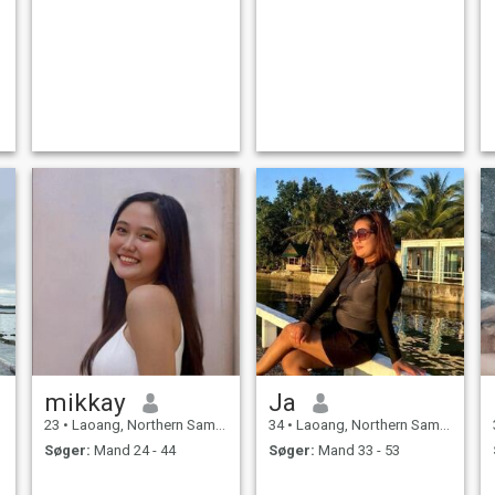
mikkay
Ja
23
•
Laoang, Northern Samar, Filippinerne
34
•
Laoang, Northern Samar, Filippinerne
Søger:
Mand 24 - 44
Søger:
Mand 33 - 53