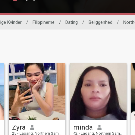
lige Kvinder
/
Filippinerne
/
Dating
/
Beliggenhed
/
North
Zyra
minda
25
•
Laoang, Northern Samar, Filippinerne
42
•
Laoang, Northern Samar, Filippinerne