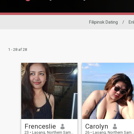
Filipinsk Dating
/
En
1 - 28 af 28
Frenceslie
Carolyn
23
•
Laoang, Northern Samar, Filippinerne
26
•
Laoang, Northern Samar, Filippinerne