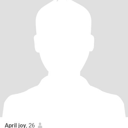
April joy
, 26