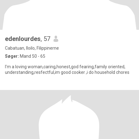
edenlourdes
, 57
Cabatuan, Iloilo, Filippinerne
Søger:
Mand 50 - 65
I'm a loving woman,caring,honest,god fearing,family oriented,
understanding,resfectful,im good cooker ,i do household chores