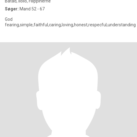
Batad, Iloilo, Filippinerne
Søger:
Mand 52 - 67
God
fearing,simple,faithful,caring,loving,honest,respecful,understanding