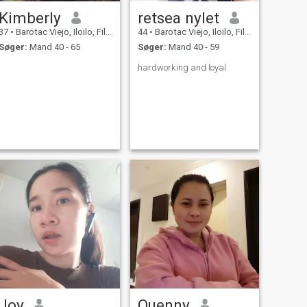
Kimberly
retsea nylet
37
•
Barotac Viejo, Iloilo, Filippinerne
44
•
Barotac Viejo, Iloilo, Filippinerne
Søger:
Mand 40 - 65
Søger:
Mand 40 - 59
hardworking and loyal
Joy
Quenny