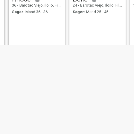
36
•
Barotac Viejo, Iloilo, Filippinerne
24
•
Barotac Viejo, Iloilo, Filippinerne
Søger:
Mand 36 - 36
Søger:
Mand 25 - 45
mhemhe
rose
35
•
Barotac Viejo, Iloilo, Filippinerne
32
•
Barotac Viejo, Iloilo, Filippinerne