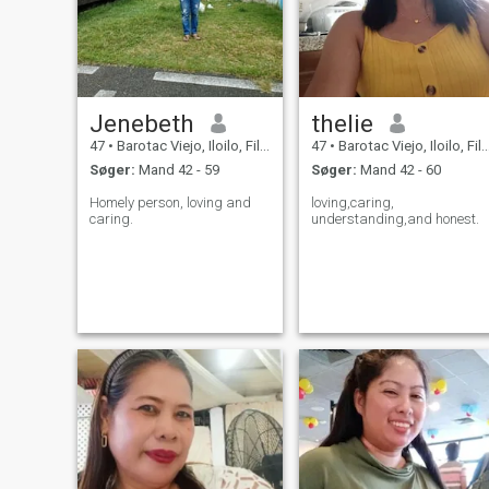
Jenebeth
thelie
47
•
Barotac Viejo, Iloilo, Filippinerne
47
•
Barotac Viejo, Iloilo, Filippinerne
Søger:
Mand 42 - 59
Søger:
Mand 42 - 60
Homely person, loving and
loving,caring,
caring.
understanding,and honest.