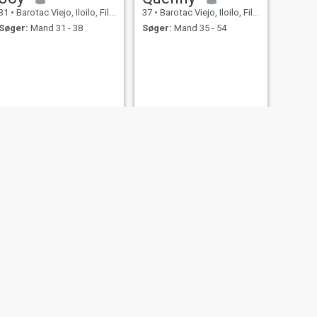
31
•
Barotac Viejo, Iloilo, Filippinerne
37
•
Barotac Viejo, Iloilo, Filippinerne
Søger:
Mand 31 - 38
Søger:
Mand 35 - 54
NÆSTE
Lyna
22
•
Barotac Viejo, Iloilo, Filippinerne