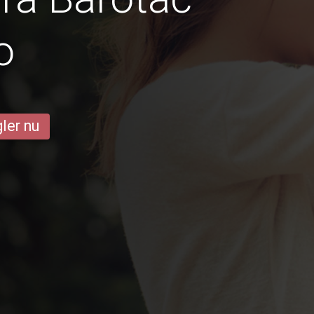
o
ler nu