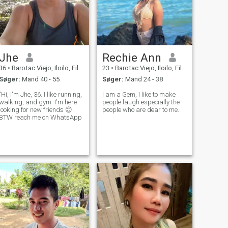
Jhe
Rechie Ann
36
•
Barotac Viejo, Iloilo, Filippinerne
23
•
Barotac Viejo, Iloilo, Filippinerne
Søger:
Mand 40 - 55
Søger:
Mand 24 - 38
"Hi, I'm Jhe, 36. I like running,
I am a Gem, I like to make
walking, and gym. I'm here
people laugh especially the
looking for new friends 😊.
people who are dear to me.
BTW reach me on WhatsApp