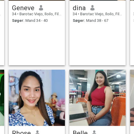
Geneve
dina
34
•
Barotac Viejo, Iloilo, Filippinerne
34
•
Barotac Viejo, Iloilo, Filippinerne
Søger:
Mand 34 - 40
Søger:
Mand 38 - 67
Rhose
Belle