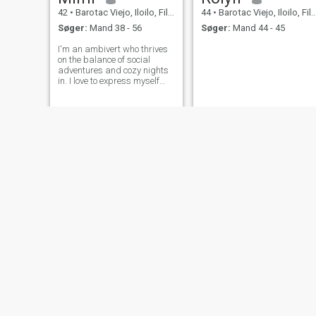
42
•
Barotac Viejo, Iloilo, Filippinerne
44
•
Barotac Viejo, Iloilo, Filippinerne
Søger:
Mand 38 - 56
Søger:
Mand 44 - 45
I'm an ambivert who thrives
on the balance of social
adventures and cozy nights
in. I love to express myself
through cooking, dancing
and singing __wether it's
perfecting a new recipe in the
kitchen, grooving to my
favorites tunes, or belting out
a s
Reymelyn
Miles
35
•
Barotac Viejo, Iloilo, Filippinerne
46
•
Barotac Viejo, Iloilo, Filippinerne