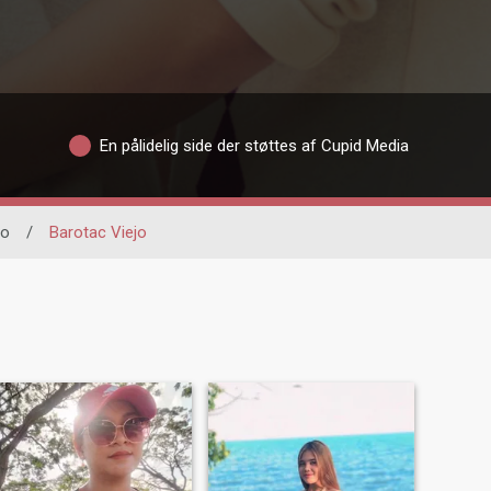
En pålidelig side der støttes af Cupid Media
lo
/
Barotac Viejo