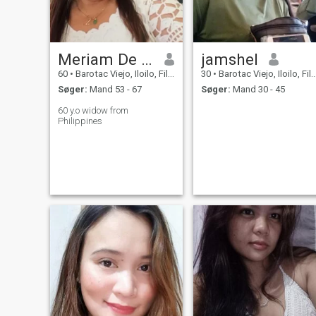
Meriam De la Cruz
jamshel
60
•
Barotac Viejo, Iloilo, Filippinerne
30
•
Barotac Viejo, Iloilo, Filippinerne
Søger:
Mand 53 - 67
Søger:
Mand 30 - 45
60 y.o widow from
Philippines