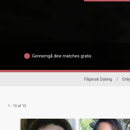
Gennemgå dine matches gratis
Filipinsk Dating
/
Enli
1 - 13 af 13