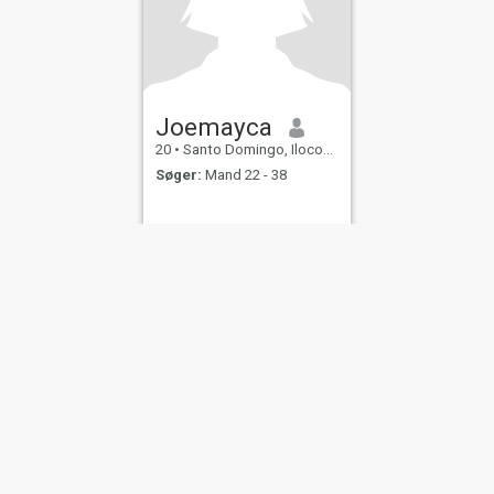
Joemayca
20
•
Santo Domingo, Ilocos Sur, Filippinerne
Søger:
Mand 22 - 38
r for Brug
Refusionspolitik
Privatlivserklæring
Cookiepolitik
Datingsikkerhe
IL MIL, INC. located at 200 Townsend St., Unit 43, San Francisco CA 94