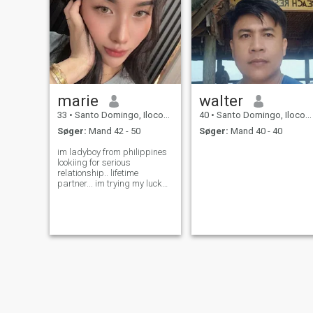
marie
walter
33
•
Santo Domingo, Ilocos Sur, Filippinerne
40
•
Santo Domingo, Ilocos Sur, Filippinerne
Søger:
Mand 42 - 50
Søger:
Mand 40 - 40
im ladyboy from philippines
lookiing for serious
relationship.. lifetime
partner... im trying my luck
here i want real one and not
fake..wish me luck