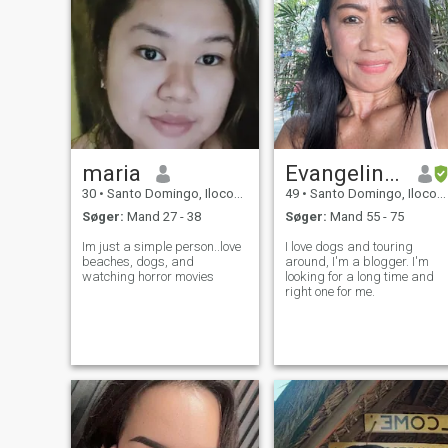
maria
Evangeline tabaco
30
•
Santo Domingo, Ilocos Sur, Filippinerne
49
•
Santo Domingo, Ilocos Sur, Filippinerne
Søger:
Mand 27 - 38
Søger:
Mand 55 - 75
Im just a simple person..love
I love dogs and touring
beaches, dogs, and
around, I'm a blogger. I'm
watching horror movies
looking for a long time and
right one for me.