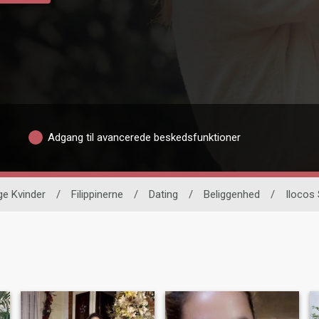
Adgang til avancerede beskedsfunktioner
ge Kvinder
/
Filippinerne
/
Dating
/
Beliggenhed
/
Ilocos 