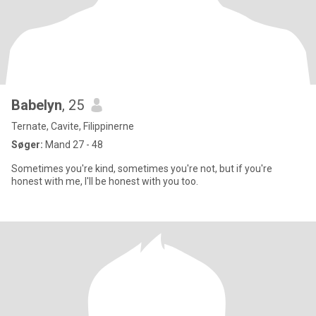
Babelyn
, 25
Ternate, Cavite, Filippinerne
Søger:
Mand 27 - 48
Sometimes you're kind, sometimes you're not, but if you're
honest with me, I'll be honest with you too.