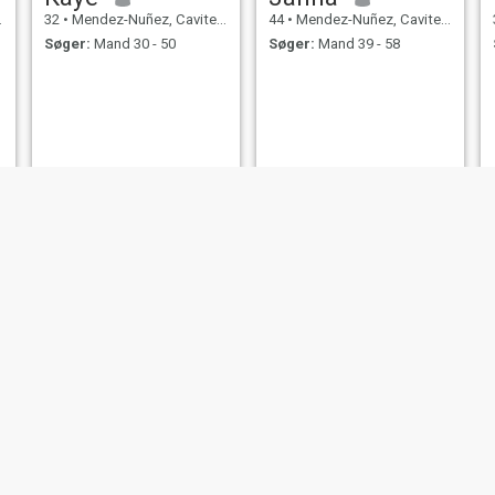
32
•
Mendez-Nuñez, Cavite, Filippinerne
44
•
Mendez-Nuñez, Cavite, Filippinerne
Søger:
Mand 30 - 50
Søger:
Mand 39 - 58
Cindy camet
Peaches
35
•
Mendez-Nuñez, Cavite, Filippinerne
28
•
Mendez-Nuñez, Cavite, Filippinerne