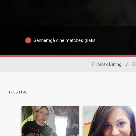
Gennemgå dine matches gratis
Filipinsk Dating
/
E
1 - 35 af 48