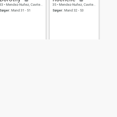
33
•
Mendez-Nuñez, Cavite, Filippinerne
35
•
Mendez-Nuñez, Cavite, Filippinerne
Søger:
Mand 31 - 51
Søger:
Mand 32 - 53
NÆSTE
Che
49
•
Mendez-Nuñez, Cavite, Filippinerne