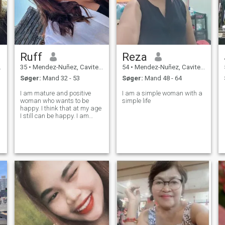
Ruff
Reza
35
•
Mendez-Nuñez, Cavite, Filippinerne
54
•
Mendez-Nuñez, Cavite, Filippinerne
Søger:
Mand 32 - 53
Søger:
Mand 48 - 64
I am mature and positive
I am a simple woman with a
woman who wants to be
simple life
happy. I think that at my age
I still can be happy. I am
ordinary woman with broken
heart - but now I hope I will
find the right man who will
help me to fix it. I always try
to stay positive and see in p