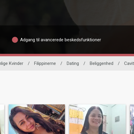
Adgang til avancerede beskedsfunktioner
nlige Kvinder
/
Filippinerne
/
Dating
/
Beliggenhed
/
Cavi