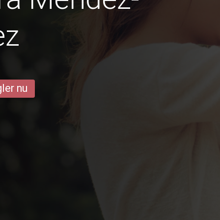
ez
ler nu