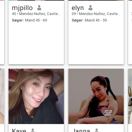
mjpillo
elyn
45
•
Mendez-Nuñez, Cavite, Filippinerne
39
•
Mendez-Nuñez, Cavite, Filippinerne
Søger:
Mand 45 - 69
Søger:
Mand 43 - 59
Kaye
Janna