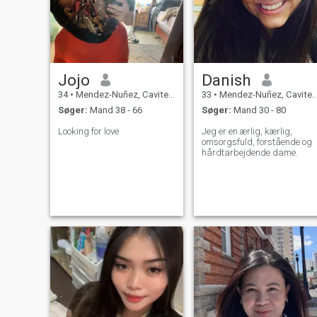
Jojo
Danish
34
•
Mendez-Nuñez, Cavite, Filippinerne
33
•
Mendez-Nuñez, Cavite, Filippinerne
Søger:
Mand 38 - 66
Søger:
Mand 30 - 80
Looking for love
Jeg er en ærlig, kærlig,
omsorgsfuld, forstående og
hårdtarbejdende dame.