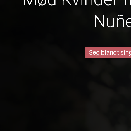
Nuñ
Søg blandt sing