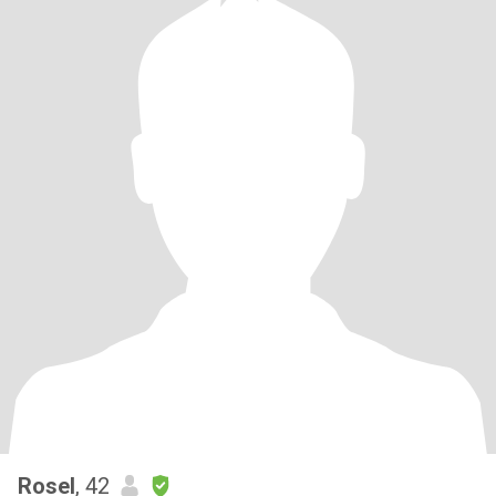
Rosel
, 42