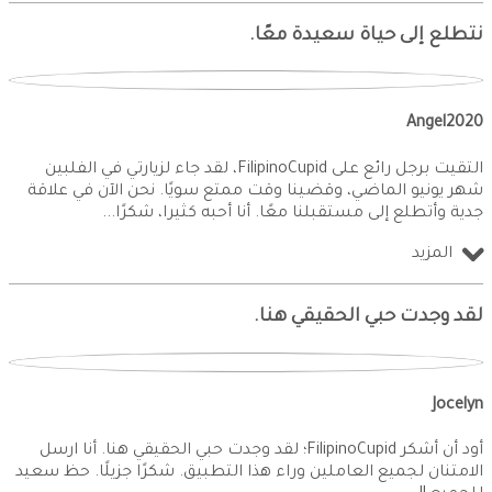
نتطلع إلى حياة سعيدة معًا.
Angel2020
التقيت برجل رائع على FilipinoCupid، لقد جاء لزيارتي في الفلبين
شهر يونيو الماضي، وقضينا وقت ممتع سويًا. نحن الآن في علاقة
جدية وأتطلع إلى مستقبلنا معًا. أنا أحبه كثيرا، شكرًا
المزيد
لقد وجدت حبي الحقيقي هنا.
Jocelyn
أود أن أشكر FilipinoCupid؛ لقد وجدت حبي الحقيقي هنا. أنا ارسل
الامتنان لجميع العاملين وراء هذا التطبيق. شكرًا جزيلًا. حظ سعيد