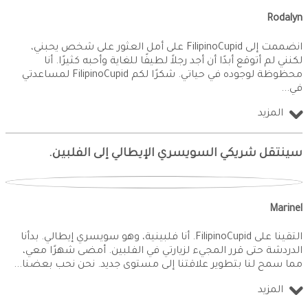
Rodalyn
انضممت إلى FilipinoCupid على أمل العثور على شخص يحبني،
لكنني لم أتوقع أبدًا أن أجد رجلاً لطيفًا للغاية وأحبه كثيرًا. أنا
محظوظة لوجوده في حياتي. شكرًا لكم FilipinoCupid لمساعدتي
في
المزيد
سينتقل شريكي السويسري الإيطالي إلى الفلبين.
Marinel
التقينا على FilipinoCupid. أنا فلبينية، وهو سويسري إيطالي. بدأنا
الدردشة حتى قرر المجيء لزيارتي في الفلبين. أمضى شهرًا معي،
مما سمح لنا بتطوير علاقتنا إلى مستوى جديد. نحن نحب بعضنا
المزيد