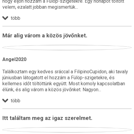
hogy eljön hozzám a Fülöp-szigetekre. Egy hónapot töltött
velem, ezalatt jobban megismertük
több
Már alig várom a közös jövőnket.
Angel2020
Találkoztam egy kedves sráccal a FilipinoCupidon, aki tavaly
júniusban látogatott el hozzám a Fülöp-szigetekre, és
kellemes időt töltöttünk együtt. Most komoly kapcsolatban
élünk, és alig várom a közös jövőnket. Nagyon
több
Itt találtam meg az igaz szerelmet.