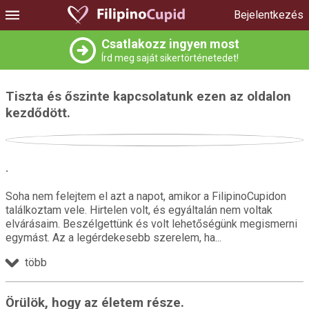
Bejelentkezés
Csatlakozz ingyen most
Írd meg saját sikertörténetedet!
Tiszta és őszinte kapcsolatunk ezen az oldalon
kezdődött.
.
Soha nem felejtem el azt a napot, amikor a FilipinoCupidon
találkoztam vele. Hirtelen volt, és egyáltalán nem voltak
elvárásaim. Beszélgettünk és volt lehetőségünk megismerni
egymást. Az a legérdekesebb szerelem, ha
több
Örülök, hogy az életem része.