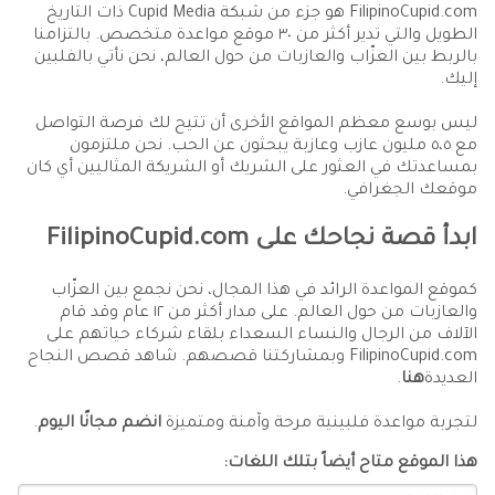
FilipinoCupid.com هو جزء من شبكة Cupid Media ذات التاريخ
الطويل والتي تدير أكثر من ٣٠ موقع مواعدة متخصص. بالتزامنا
بالربط بين العزّاب والعازبات من حول العالم، نحن نأتي بالفلبين
إليك.
ليس بوسع معظم المواقع الأخرى أن تتيح لك فرصة التواصل
مع ٥،٥ مليون عازب وعازبة يبحثون عن الحب. نحن ملتزمون
بمساعدتك في العثور على الشريك أو الشريكة المثاليين أي كان
موقعك الجغرافي.
ابدأ قصة نجاحك على FilipinoCupid.com
كموقع المواعدة الرائد في هذا المجال، نحن نجمع بين العزّاب
والعازبات من حول العالم. على مدار أكثر من ١٢ عام وقد قام
الآلاف من الرجال والنساء السعداء بلقاء شركاء حياتهم على
FilipinoCupid.com وبمشاركتنا قصصهم. شاهد قصص النجاح
العديدة
هنا
.
لتجربة مواعدة فلبينية مرحة وآمنة ومتميزة
انضم مجانًا اليوم
.
هذا الموقع متاح أيضاً بتلك اللغات: