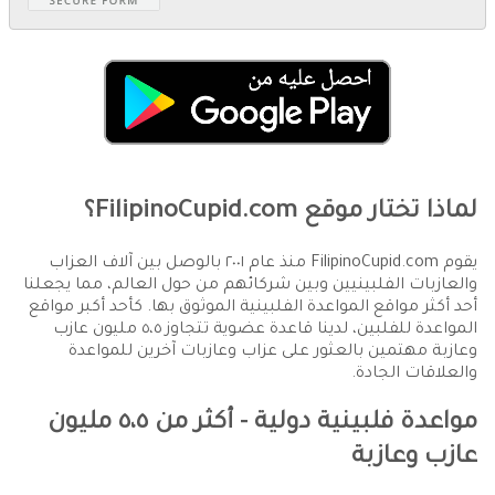
لماذا تختار موقع FilipinoCupid.com؟
يقوم FilipinoCupid.com منذ عام ٢٠٠١ بالوصل بين آلاف العزاب
والعازبات الفلبينيين وبين شركائهم من حول العالم، مما يجعلنا
أحد أكثر مواقع المواعدة الفلبينية الموثوق بها. كأحد أكبر مواقع
المواعدة للفلبين، لدينا قاعدة عضوية تتجاوز ٥،٥ مليون عازب
وعازبة مهتمين بالعثور على عزاب وعازبات آخرين للمواعدة
والعلاقات الجادة.
مواعدة فلبينية دولية - أكثر من ٥،٥ مليون
عازب وعازبة