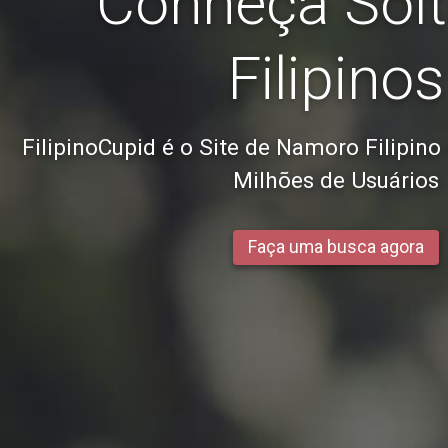
Conheça Solt
Filipinos
FilipinoCupid é o Site de Namoro Filipin
Milhões de Usuários
Faça uma busca agora