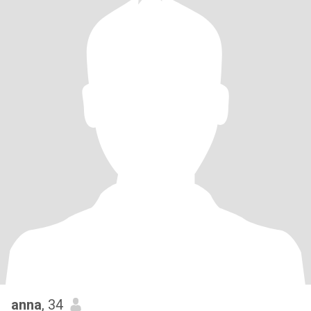
anna
, 34