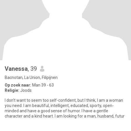
Vanessa
, 39
Bacnotan, La Union, Filipijnen
Op zoek naar:
Man 39 - 63
Religie:
Joods
I don't want to seem too self-confident, but I think, I am a woman
you need. I am beautiful, intelligent, educated, sporty, open-
minded and have a good sense of humor. I have a gentle
character and a kind heart. I am looking for a man, husband, futur