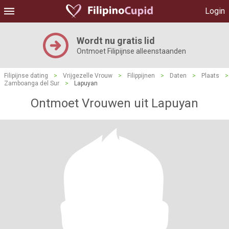
Login
Wordt nu gratis lid
Ontmoet Filipijnse alleenstaanden
Filipijnse dating
>
Vrijgezelle Vrouw
>
Filippijnen
>
Daten
>
Plaats
>
Zamboanga del Sur
>
Lapuyan
Ontmoet Vrouwen uit Lapuyan