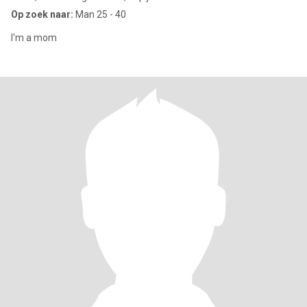
Op zoek naar:
Man 25 - 40
I'm a mom