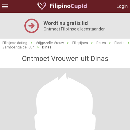
Login
Wordt nu gratis lid
Ontmoet Filipijnse alleenstaanden
Filipijnse dating
>
Vrijgezelle Vrouw
>
Filippijnen
>
Daten
>
Plaats
>
Zamboanga del Sur
>
Dinas
Ontmoet Vrouwen uit Dinas