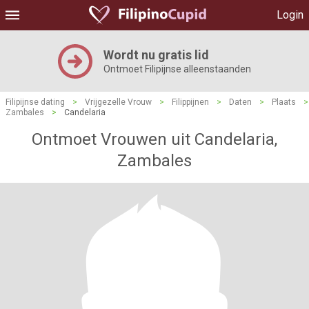
Login
Wordt nu gratis lid
Ontmoet Filipijnse alleenstaanden
Filipijnse dating
>
Vrijgezelle Vrouw
>
Filippijnen
>
Daten
>
Plaats
>
Zambales
>
Candelaria
Ontmoet Vrouwen uit Candelaria,
Zambales