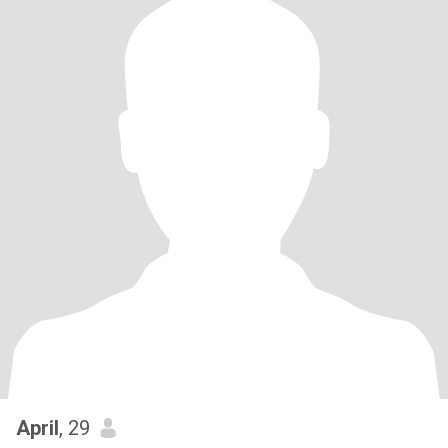
April
, 29